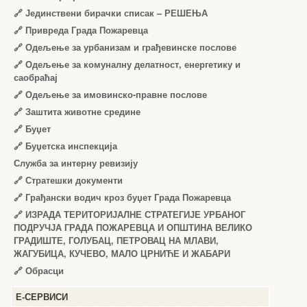
🔗
Јединствени бирачки списак – РЕШЕЊА
🔗
Привреда Града Пожаревца
🔗
Одељење за урбанизам и грађевинске послове
🔗
Одељење за комуналну делатност, енергетику и
саобраћај
🔗
Одељење за имовинско-правне послове
🔗
Заштита животне средине
🔗
Буџет
🔗
Буџетска инспекција
Служба за интерну ревизију
🔗
Стратешки документи
🔗
Грађански водич кроз буџет Града Пожаревца
🔗
ИЗРАДА ТЕРИТОРИЈАЛНЕ СТРАТЕГИЈЕ УРБАНОГ
ПОДРУЧЈА ГРАДА ПОЖАРЕВЦА И ОПШТИНА ВЕЛИКО
ГРАДИШТЕ, ГОЛУБАЦ, ПЕТРОВАЦ НА МЛАВИ,
ЖАГУБИЦА, КУЧЕВО, МАЛО ЦРНИЋЕ И ЖАБАРИ
🔗
Обрасци
Е-СЕРВИСИ