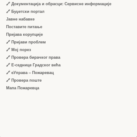
🔗 Документација и обрасци: Сервисне информације
🔗 Буџетски портал
Јавне набавке
Поставите питање
Пријава корупције
🔗 Пријави проблем
🔗 Мој порез
🔗 Провера бирачког права
🔗 Е-седнице Градског већа
🔗 еУправа – Пожаревац
🔗 Провера поште
Мапа Пожаревца