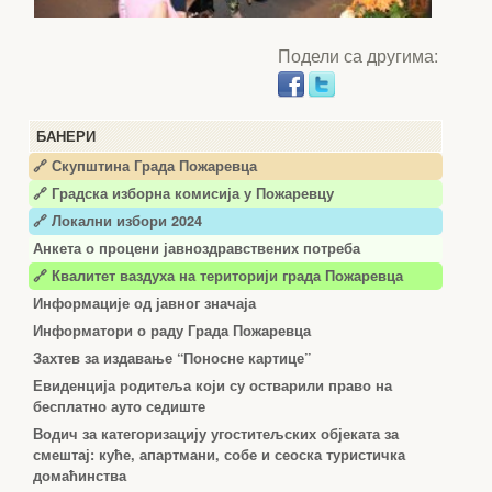
Подели са другима:
БАНЕРИ
🔗 Скупштина Града Пожаревца
🔗
Градска изборна комисија у Пожаревцу
🔗 Локални избори 2024
Анкета о процени јавноздравствених потреба
🔗 Квалитет ваздуха на територији града Пожаревца
Информације од јавног значаја
Информатори о раду Града Пожаревца
Захтев за издавање “Поносне картице”
Евиденција родитеља који су остварили право на
бесплатно ауто седиште
Водич за категоризацију угоститељских објеката за
смештај: куће, апартмани, собе и сеоска туристичка
домаћинства