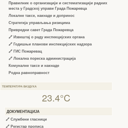
Правилник о организацији и систематизацији радних
места у Градској управи Града Пожаревца
Локалне таксе, накнаде и допринос
Стратегија управљања ризицима
Привредни савет Града Пожаревца
🔗
Извештај о раду инспекцијских органа
🔗
Годишњи планови инспекцијских надзора
🔗 ГИС Пожаревац
🔗 Локална пореска администрација
Комуналне таксе и накнаде
Родна равноправност
ТЕМПЕРАТУРА ВАЗДУХА
23.4°C
ДОКУМЕНТАЦИЈА
🔗
Службени гласници
🔗
Регистар прописа