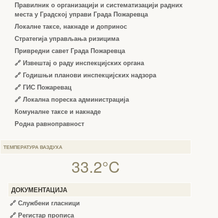
Правилник о организацији и систематизацији радних
места у Градској управи Града Пожаревца
Локалне таксе, накнаде и допринос
Стратегија управљања ризицима
Привредни савет Града Пожаревца
🔗
Извештај о раду инспекцијских органа
🔗
Годишњи планови инспекцијских надзора
🔗 ГИС Пожаревац
🔗 Локална пореска администрација
Комуналне таксе и накнаде
Родна равноправност
ТЕМПЕРАТУРА ВАЗДУХА
33.2°C
ДОКУМЕНТАЦИЈА
🔗
Службени гласници
🔗
Регистар прописа