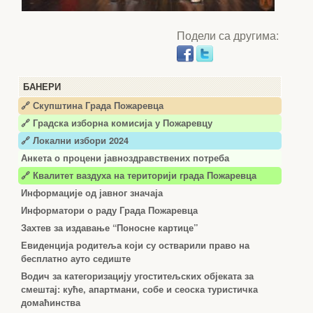
Подели са другима:
БАНЕРИ
🔗 Скупштина Града Пожаревца
🔗
Градска изборна комисија у Пожаревцу
🔗 Локални избори 2024
Анкета о процени јавноздравствених потреба
🔗 Квалитет ваздуха на територији града Пожаревца
Информације од јавног значаја
Информатори о раду Града Пожаревца
Захтев за издавање “Поносне картице”
Евиденција родитеља који су остварили право на
бесплатно ауто седиште
Водич за категоризацију угоститељских објеката за
смештај: куће, апартмани, собе и сеоска туристичка
домаћинства