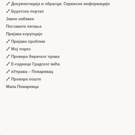
🔗 Документација и обрасци: Сервисне информације
🔗 Буџетски портал
Јавне набавке
Поставите питање
Пријава корупције
🔗 Пријави проблем
🔗 Мој порез
🔗 Провера бирачког права
🔗 Е-седнице Градског већа
🔗 еУправа – Пожаревац
🔗 Провера поште
Мапа Пожаревца