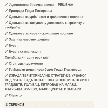
🔗
Јединствени бирачки списак – РЕШЕЊА
🔗
Привреда Града Пожаревца
🔗
Одељење за урбанизам и грађевинске послове
🔗
Одељење за комуналну делатност, енергетику и
саобраћај
🔗
Одељење за имовинско-правне послове
🔗
Заштита животне средине
🔗
Буџет
🔗
Буџетска инспекција
Служба за интерну ревизију
🔗
Стратешки документи
🔗
Грађански водич кроз буџет Града Пожаревца
🔗
ИЗРАДА ТЕРИТОРИЈАЛНЕ СТРАТЕГИЈЕ УРБАНОГ
ПОДРУЧЈА ГРАДА ПОЖАРЕВЦА И ОПШТИНА ВЕЛИКО
ГРАДИШТЕ, ГОЛУБАЦ, ПЕТРОВАЦ НА МЛАВИ,
ЖАГУБИЦА, КУЧЕВО, МАЛО ЦРНИЋЕ И ЖАБАРИ
🔗
Обрасци
Е-СЕРВИСИ