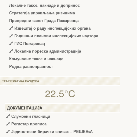
Локалне таксе, накнаде и допринос
Стратегија управљања ризицима
Привредни савет Града Пожаревца
🔗
Извештај о раду инспекцијских органа
🔗
Годишњи планови инспекцијских надзора
🔗 ГИС Пожаревац
🔗 Локална пореска администрација
Комуналне таксе и накнаде
Родна равноправност
ТЕМПЕРАТУРА ВАЗДУХА
22.5°C
ДОКУМЕНТАЦИЈА
🔗
Службени гласници
🔗
Регистар прописа
🔗
Јединствени бирачки списак – РЕШЕЊА