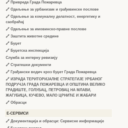
🔗
Привреда Града Пожаревца
🔗
Одељење за урбанизам и грађевинске послове
🔗
Одељење за комуналну делатност, енергетику и
саобраћај
🔗
Одељење за имовинско-правне послове
🔗
Заштита животне средине
🔗
Буџет
🔗
Буџетска инспекција
Служба за интерну ревизију
🔗
Стратешки документи
🔗
Грађански водич кроз буџет Града Пожаревца
🔗
ИЗРАДА ТЕРИТОРИЈАЛНЕ СТРАТЕГИЈЕ УРБАНОГ
ПОДРУЧЈА ГРАДА ПОЖАРЕВЦА И ОПШТИНА ВЕЛИКО
ГРАДИШТЕ, ГОЛУБАЦ, ПЕТРОВАЦ НА МЛАВИ,
ЖАГУБИЦА, КУЧЕВО, МАЛО ЦРНИЋЕ И ЖАБАРИ
🔗
Обрасци
Е-СЕРВИСИ
🔗 Документација и обрасци: Сервисне информације
🔗 Буџетски портал