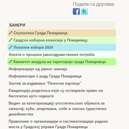
Подели са другима:
БАНЕРИ
🔗 Скупштина Града Пожаревца
🔗
Градска изборна комисија у Пожаревцу
🔗 Локални избори 2024
Анкета о процени јавноздравствених потреба
🔗 Квалитет ваздуха на територији града Пожаревца
Информације од јавног значаја
Информатори о раду Града Пожаревца
Захтев за издавање “Поносне картице”
Евиденција родитеља који су остварили право на
бесплатно ауто седиште
Водич за категоризацију угоститељских објеката за
смештај: куће, апартмани, собе и сеоска туристичка
домаћинства
Правилник о организацији и систематизацији радних
места у Градској управи Града Пожаревца