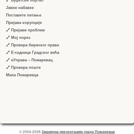
Јавне набавке
Поставите питање
Пријава корупције
🔗 Пријави проблем
🔗 Мој порез
🔗 Провера бирачког права
🔗 Е-седнице Градског већа
🔗 еУправа – Пожаревац
🔗 Провера поште
Мапа Пожаревца
© 2004-2026
Званична презентација града Пожаревца