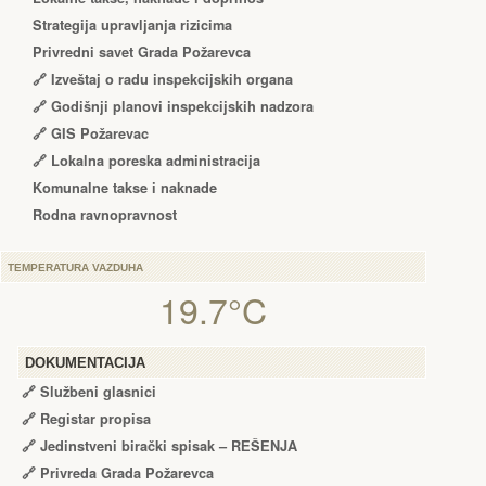
Strategija upravljanja rizicima
Privredni savet Grada Požarevca
🔗
Izveštaj o radu inspekcijskih organa
🔗
Godišnji planovi inspekcijskih nadzora
🔗 GIS Požarevac
🔗 Lokalna poreska administracija
Komunalne takse i naknade
Rodna ravnopravnost
TEMPERATURA VAZDUHA
19.7°C
DOKUMENTACIJA
🔗
Službeni glasnici
🔗
Registar propisa
🔗
Jedinstveni birački spisak – RЕŠЕNJA
🔗
Privreda Grada Požarevca