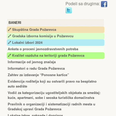
Podeli sa drugima:
BANERI
🔗 Skupština Grada Požarevca
🔗
Gradska izborna komisija u Požarevcu
🔗 Lokalni izbori 2024
Anketa o proceni javnozdravstvenih potreba
🔗 Kvalitet vazduha na teritoriji grada Požarevca
Informacije od javnog značaja
Informatori o radu Grada Požarevca
Zahtev za izdavanje “Ponosne kartice”
Еvidencija roditelja koji su ostvarili pravo na besplatno
auto sedište
Vodič za kategorizaciju ugostiteljskih objekata za smeštaj:
kuće, apartmani, sobe i seoska turistička domaćinstva
Pravilnik o organizaciji i sistematizaciji radnih mesta u
Gradskoj upravi Grada Požarevca
Lokalne takse, naknade i doprinos