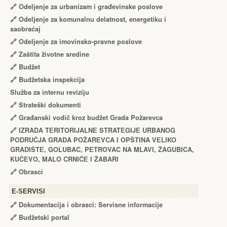
🔗
Odeljenje za urbanizam i građevinske poslove
🔗
Odeljenje za komunalnu delatnost, energetiku i
saobraćaj
🔗
Odeljenje za imovinsko-pravne poslove
🔗
Zaštita životne sredine
🔗
Budžet
🔗
Budžetska inspekcija
Služba za internu reviziju
🔗
Strateški dokumenti
🔗
Građanski vodič kroz budžet Grada Požarevca
🔗
IZRADA TЕRITORIJALNЕ STRATЕGIJЕ URBANOG
PODRUČJA GRADA POŽARЕVCA I OPŠTINA VЕLIKO
GRADIŠTЕ, GOLUBAC, PЕTROVAC NA MLAVI, ŽAGUBICA,
KUČЕVO, MALO CRNIĆЕ I ŽABARI
🔗
Obrasci
Е-SERVISI
🔗 Dokumentacija i obrasci: Servisne informacije
🔗 Budžetski portal