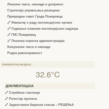
Локалне таксе, накнаде и допринос
Стратегија управљања ризицима
Привредни савет Града Пожаревца
🔗
Извештај о раду инспекцијских органа
🔗
Годишњи планови инспекцијских надзора
🔗 ГИС Пожаревац
🔗 Локална пореска администрација
Комуналне таксе и накнаде
Родна равноправност
ТЕМПЕРАТУРА ВАЗДУХА
32.6°C
ДОКУМЕНТАЦИЈА
🔗
Службени гласници
🔗
Регистар прописа
🔗
Јединствени бирачки списак – РЕШЕЊА