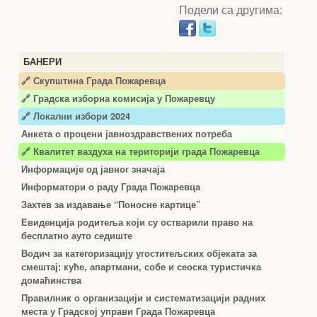
Подели са другима:
БАНЕРИ
🔗 Скупштина Града Пожаревца
🔗
Градска изборна комисија у Пожаревцу
🔗 Локални избори 2024
Анкета о процени јавноздравствених потреба
🔗 Квалитет ваздуха на територији града Пожаревца
Информације од јавног значаја
Информатори о раду Града Пожаревца
Захтев за издавање “Поносне картице”
Евиденција родитеља који су остварили право на
бесплатно ауто седиште
Водич за категоризацију угоститељских објеката за
смештај: куће, апартмани, собе и сеоска туристичка
домаћинства
Правилник о организацији и систематизацији радних
места у Градској управи Града Пожаревца