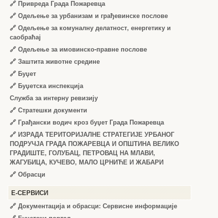
🔗
Привреда Града Пожаревца
🔗
Одељење за урбанизам и грађевинске послове
🔗
Одељење за комуналну делатност, енергетику и
саобраћај
🔗
Одељење за имовинско-правне послове
🔗
Заштита животне средине
🔗
Буџет
🔗
Буџетска инспекција
Служба за интерну ревизију
🔗
Стратешки документи
🔗
Грађански водич кроз буџет Града Пожаревца
🔗
ИЗРАДА ТЕРИТОРИЈАЛНЕ СТРАТЕГИЈЕ УРБАНОГ
ПОДРУЧЈА ГРАДА ПОЖАРЕВЦА И ОПШТИНА ВЕЛИКО
ГРАДИШТЕ, ГОЛУБАЦ, ПЕТРОВАЦ НА МЛАВИ,
ЖАГУБИЦА, КУЧЕВО, МАЛО ЦРНИЋЕ И ЖАБАРИ
🔗
Обрасци
Е-СЕРВИСИ
🔗 Документација и обрасци: Сервисне информације
🔗 Буџетски портал