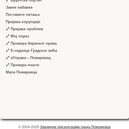
Јавне набавке
Поставите питање
Пријава корупције
🔗 Пријави проблем
🔗 Мој порез
🔗 Провера бирачког права
🔗 Е-седнице Градског већа
🔗 еУправа – Пожаревац
🔗 Провера поште
Мапа Пожаревца
© 2004-2026
Званична презентација града Пожаревца