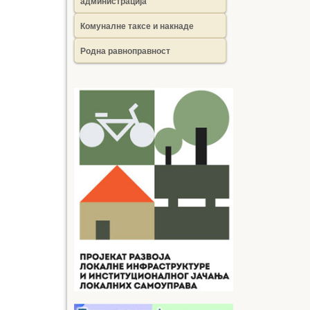
администрација
Комуналне таксе и накнаде
Родна равноправност