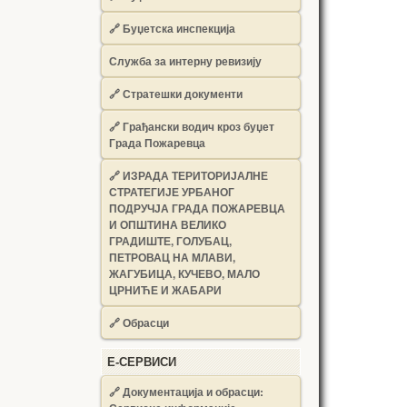
🔗
Буџетска инспекција
Служба за интерну ревизију
🔗
Стратешки документи
🔗
Грађански водич кроз буџет
Града Пожаревца
🔗
ИЗРАДА ТЕРИТОРИЈАЛНЕ
СТРАТЕГИЈЕ УРБАНОГ
ПОДРУЧЈА ГРАДА ПОЖАРЕВЦА
И ОПШТИНА ВЕЛИКО
ГРАДИШТЕ, ГОЛУБАЦ,
ПЕТРОВАЦ НА МЛАВИ,
ЖАГУБИЦА, КУЧЕВО, МАЛО
ЦРНИЋЕ И ЖАБАРИ
🔗
Обрасци
Е-СЕРВИСИ
🔗 Документација и обрасци: