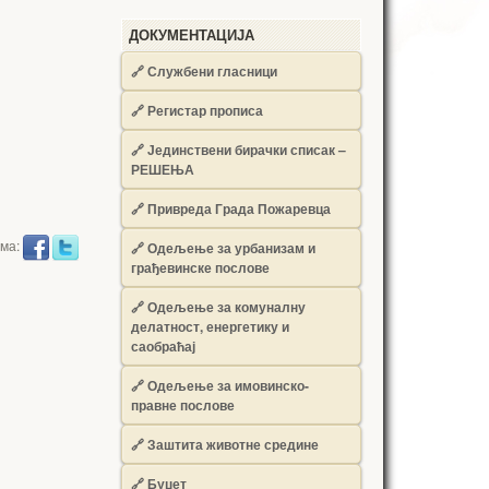
ДОКУМЕНТАЦИЈА
🔗
Службени гласници
🔗
Регистар прописа
🔗
Јединствени бирачки списак –
РЕШЕЊА
🔗
Привреда Града Пожаревца
има:
🔗
Одељење за урбанизам и
грађевинске послове
🔗
Одељење за комуналну
делатност, енергетику и
саобраћај
🔗
Одељење за имовинско-
правне послове
🔗
Заштита животне средине
🔗
Буџет