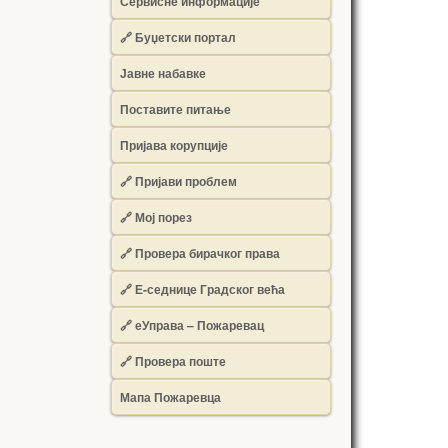
Сервисне информације
🔗 Буџетски портал
Јавне набавке
Поставите питање
Пријава корупције
🔗 Пријави проблем
🔗 Мој порез
🔗 Провера бирачког права
🔗 Е-седнице Градског већа
🔗 еУправа – Пожаревац
🔗 Провера поште
Мапа Пожаревца