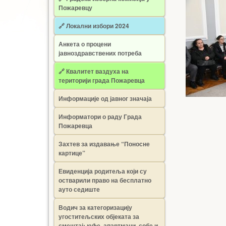
Пожаревцу
🔗 Локални избори 2024
Анкета о процени
јавноздравствених потреба
🔗 Квалитет ваздуха на
територији града Пожаревца
Информације од јавног значаја
Информатори о раду Града
Пожаревца
Захтев за издавање “Поносне
картице”
Евиденција родитеља који су
остварили право на бесплатно
ауто седиште
Водич за категоризацију
угоститељских објеката за
смештај: куће, апартмани, собе и