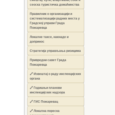
сеоска туристичка домаћинства
Правилник о организацији и
систематизацији радних места у
Градској управи Града
Пожаревца
Локалне таксе, накнаде и
допринос
Стратегија управљања ризицима
Привредни савет Града
Пожаревца
🔗
Извештај о раду инспекцијских
органа
🔗
Годишњи планови
инспекцијских надзора
🔗 ГИС Пожаревац
🔗 Локална пореска