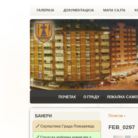
ГАЛЕРИЈА
ДОКУМЕНТАЦИЈА
МАПА САЈТА
К
ПОЧЕТАК
О ГРАДУ
ЛОКАЛНА САМО
Почетак
»
БАНЕРИ
🔗 Скупштина Града Пожаревца
FEB_0297
🔗
Градска изборна комисија у