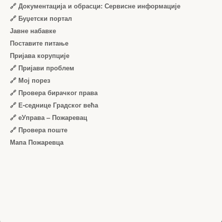
🔗 Документација и обрасци: Сервисне информације
🔗 Буџетски портал
Јавне набавке
Поставите питање
Пријава корупције
🔗 Пријави проблем
🔗 Мој порез
🔗 Провера бирачког права
🔗 Е-седнице Градског већа
🔗 еУправа – Пожаревац
🔗 Провера поште
Мапа Пожаревца