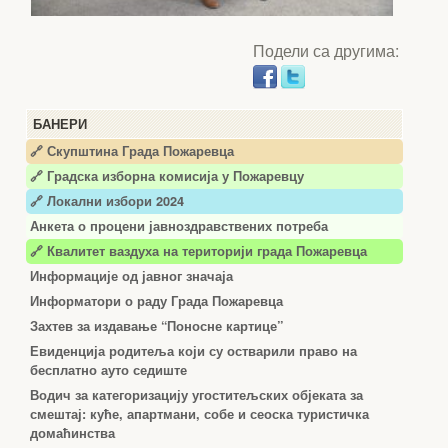
Подели са другима:
БАНЕРИ
🔗 Скупштина Града Пожаревца
🔗
Градска изборна комисија у Пожаревцу
🔗 Локални избори 2024
Анкета о процени јавноздравствених потреба
🔗 Квалитет ваздуха на територији града Пожаревца
Информације од јавног значаја
Информатори о раду Града Пожаревца
Захтев за издавање “Поносне картице”
Евиденција родитеља који су остварили право на
бесплатно ауто седиште
Водич за категоризацију угоститељских објеката за
смештај: куће, апартмани, собе и сеоска туристичка
домаћинства