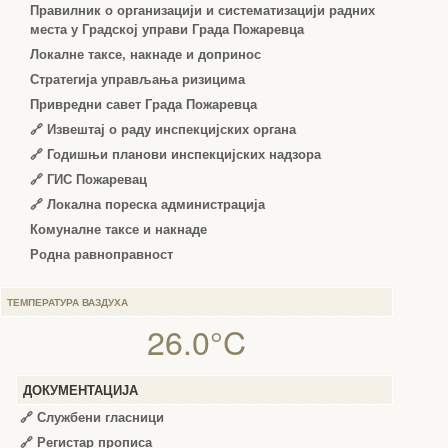
Правилник о организацији и систематизацији радних
места у Градској управи Града Пожаревца
Локалне таксе, накнаде и допринос
Стратегија управљања ризицима
Привредни савет Града Пожаревца
🔗
Извештај о раду инспекцијских органа
🔗
Годишњи планови инспекцијских надзора
🔗 ГИС Пожаревац
🔗 Локална пореска администрација
Комуналне таксе и накнаде
Родна равноправност
ТЕМПЕРАТУРА ВАЗДУХА
26.0°C
ДОКУМЕНТАЦИЈА
🔗
Службени гласници
🔗
Регистар прописа