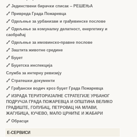
🔗
Јединствени бирачки списак – РЕШЕЊА
🔗
Привреда Града Пожаревца
🔗
Одељење за урбанизам и грађевинске послове
🔗
Одељење за комуналну делатност, енергетику и
саобраћај
🔗
Одељење за имовинско-правне послове
🔗
Заштита животне средине
🔗
Буџет
🔗
Буџетска инспекција
Служба за интерну ревизију
🔗
Стратешки документи
🔗
Грађански водич кроз буџет Града Пожаревца
🔗
ИЗРАДА ТЕРИТОРИЈАЛНЕ СТРАТЕГИЈЕ УРБАНОГ
ПОДРУЧЈА ГРАДА ПОЖАРЕВЦА И ОПШТИНА ВЕЛИКО
ГРАДИШТЕ, ГОЛУБАЦ, ПЕТРОВАЦ НА МЛАВИ,
ЖАГУБИЦА, КУЧЕВО, МАЛО ЦРНИЋЕ И ЖАБАРИ
🔗
Обрасци
Е-СЕРВИСИ