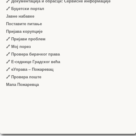
🔗 Документација и обрасци: Сервисне информације
🔗 Буџетски портал
Јавне набавке
Поставите питање
Пријава корупције
🔗 Пријави проблем
🔗 Мој порез
🔗 Провера бирачког права
🔗 Е-седнице Градског већа
🔗 еУправа – Пожаревац
🔗 Провера поште
Мапа Пожаревца