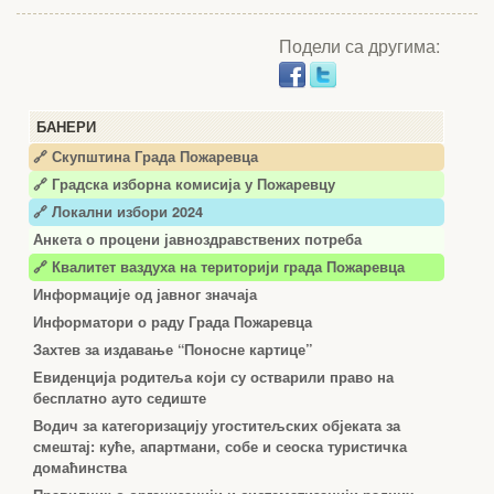
Подели са другима:
БАНЕРИ
🔗 Скупштина Града Пожаревца
🔗
Градска изборна комисија у Пожаревцу
🔗 Локални избори 2024
Анкета о процени јавноздравствених потреба
🔗 Квалитет ваздуха на територији града Пожаревца
Информације од јавног значаја
Информатори о раду Града Пожаревца
Захтев за издавање “Поносне картице”
Евиденција родитеља који су остварили право на
бесплатно ауто седиште
Водич за категоризацију угоститељских објеката за
смештај: куће, апартмани, собе и сеоска туристичка
домаћинства