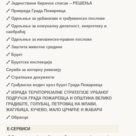
🔗
Јединствени бирачки списак – РЕШЕЊА
🔗
Привреда Града Пожаревца
🔗
Одељење за урбанизам и грађевинске послове
🔗
Одељење за комуналну делатност, енергетику и
саобраћај
🔗
Одељење за имовинско-правне послове
🔗
Заштита животне средине
🔗
Буџет
🔗
Буџетска инспекција
Служба за интерну ревизију
🔗
Стратешки документи
🔗
Грађански водич кроз буџет Града Пожаревца
🔗
ИЗРАДА ТЕРИТОРИЈАЛНЕ СТРАТЕГИЈЕ УРБАНОГ
ПОДРУЧЈА ГРАДА ПОЖАРЕВЦА И ОПШТИНА ВЕЛИКО
ГРАДИШТЕ, ГОЛУБАЦ, ПЕТРОВАЦ НА МЛАВИ,
ЖАГУБИЦА, КУЧЕВО, МАЛО ЦРНИЋЕ И ЖАБАРИ
🔗
Обрасци
Е-СЕРВИСИ