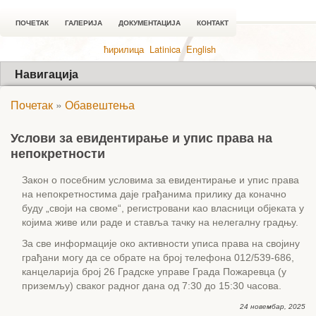
ПОЧЕТАК
ГАЛЕРИЈА
ДОКУМЕНТАЦИЈА
КОНТАКТ
ћирилица
Latinica
English
Навигација
Почетак
»
Обавештења
Услови за евидентирање и упис права на
непокретности
Закон о посебним условима за евидентирање и упис права
на непокретностима даје грађанима прилику да коначно
буду „своји на своме“, регистровани као власници објеката у
којима живе или раде и ставља тачку на нелегалну градњу.
За све информације око активности уписа права на својину
грађани могу да се обрате на број телефона 012/539-686,
канцеларија број 26 Градске управе Града Пожаревца (у
приземљу) сваког радног дана од 7:30 до 15:30 часова.
24 новембар, 2025