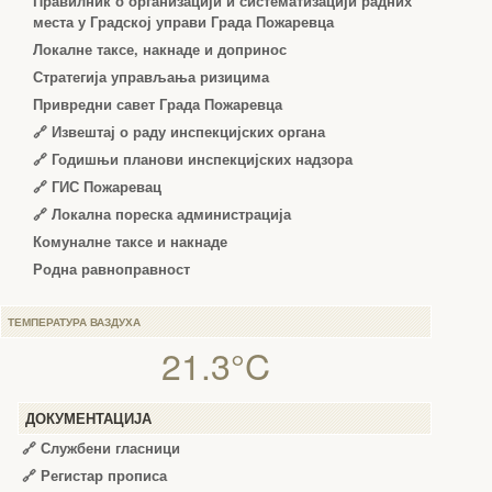
Правилник о организацији и систематизацији радних
места у Градској управи Града Пожаревца
Локалне таксе, накнаде и допринос
Стратегија управљања ризицима
Привредни савет Града Пожаревца
🔗
Извештај о раду инспекцијских органа
🔗
Годишњи планови инспекцијских надзора
🔗 ГИС Пожаревац
🔗 Локална пореска администрација
Комуналне таксе и накнаде
Родна равноправност
ТЕМПЕРАТУРА ВАЗДУХА
21.3°C
ДОКУМЕНТАЦИЈА
🔗
Службени гласници
🔗
Регистар прописа