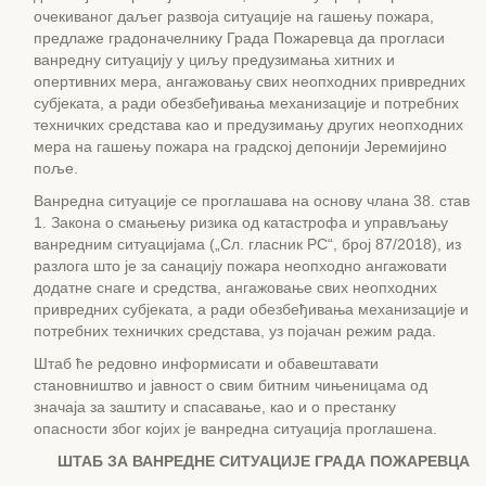
очекиваног даљег развоја ситуације на гашењу пожара,
предлаже градоначелнику Града Пожаревца да прогласи
ванредну ситуацију у циљу предузимања хитних и
опертивних мера, ангажовању свих неопходних привредних
субјеката, а ради обезбеђивања механизације и потребних
техничких средстава као и предузимању других неопходних
мера на гашењу пожара на градској депонији Јеремијино
поље.
Ванредна ситуације се проглашава на основу члана 38. став
1. Закона о смањењу ризика од катастрофа и управљању
ванредним ситуацијама („Сл. гласник РС“, број 87/2018), из
разлога што је за санацију пожара неопходно ангажовати
додатне снаге и средства, ангажовање свих неопходних
привредних субјеката, а ради обезбеђивања механизације и
потребних техничких средстава, уз појачан режим рада.
Штаб ће редовно информисати и обавештавати
становништво и јавност о свим битним чињеницама од
значаја за заштиту и спасавање, као и о престанку
опасности због којих је ванредна ситуација проглашена.
ШТАБ ЗА ВАНРЕДНЕ СИТУАЦИЈЕ ГРАДА ПОЖАРЕВЦА