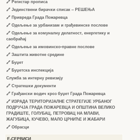
🔗
Регистар прописа
🔗
Јединствени бирачки списак – РЕШЕЊА
🔗
Привреда Града Пожаревца
🔗
Одељење за урбанизам и грађевинске послове
🔗
Одељење за комуналну делатност, енергетику и
саобраћај
🔗
Одељење за имовинско-правне послове
🔗
Заштита животне средине
🔗
Буџет
🔗
Буџетска инспекција
Служба за интерну ревизију
🔗
Стратешки документи
🔗
Грађански водич кроз буџет Града Пожаревца
🔗
ИЗРАДА ТЕРИТОРИЈАЛНЕ СТРАТЕГИЈЕ УРБАНОГ
ПОДРУЧЈА ГРАДА ПОЖАРЕВЦА И ОПШТИНА ВЕЛИКО
ГРАДИШТЕ, ГОЛУБАЦ, ПЕТРОВАЦ НА МЛАВИ,
ЖАГУБИЦА, КУЧЕВО, МАЛО ЦРНИЋЕ И ЖАБАРИ
🔗
Обрасци
Е-СЕРВИСИ