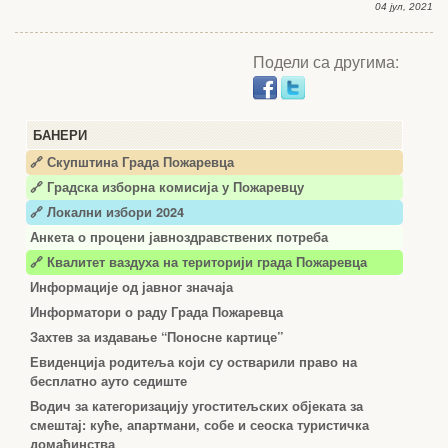
04 јул, 2021
Подели са другима:
БАНЕРИ
🔗 Скупштина Града Пожаревца
🔗
Градска изборна комисија у Пожаревцу
🔗 Локални избори 2024
Анкета о процени јавноздравствених потреба
🔗 Квалитет ваздуха на територији града Пожаревца
Информације од јавног значаја
Информатори о раду Града Пожаревца
Захтев за издавање “Поносне картице”
Евиденција родитеља који су остварили право на
бесплатно ауто седиште
Водич за категоризацију угоститељских објеката за
смештај: куће, апартмани, собе и сеоска туристичка
домаћинства