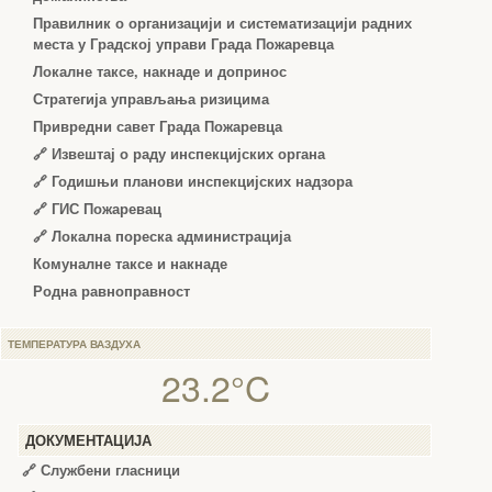
Правилник о организацији и систематизацији радних
места у Градској управи Града Пожаревца
Локалне таксе, накнаде и допринос
Стратегија управљања ризицима
Привредни савет Града Пожаревца
🔗
Извештај о раду инспекцијских органа
🔗
Годишњи планови инспекцијских надзора
🔗 ГИС Пожаревац
🔗 Локална пореска администрација
Комуналне таксе и накнаде
Родна равноправност
ТЕМПЕРАТУРА ВАЗДУХА
23.2°C
ДОКУМЕНТАЦИЈА
🔗
Службени гласници