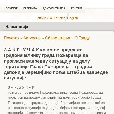
ПОЧЕТАК
ГАЛЕРИЈА
ДОКУМЕНТАЦИЈА
КОНТАКТ
ћирилица
Latinica
English
Навигација
Почетак
»
Актуелно
»
Обавештења
»
О Граду
З А К Љ У Ч А К којим се предлаже
Градоначелнику града Пожаревца да
прогласи ванредну ситуацију на делу
територије Града Пожаревца – градска
депонија Јеремијино поље Штаб за ванредне
ситуације
З А К Љ У Ч А К
којим се предлаже Градоначелнику града Пожаревца да
прогласи ванредну ситуацију на делу територије Града
Пожаревца – градска депонија Јеремијино поље Штаб за
ванредне ситуације је услед избијања пожара на градској
депонији – Јеремијино поље, на основу процене ризика и