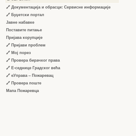
🔗 Документација и обрасци: Сервисне информације
🔗 Буџетски портал
Јавне набавке
Поставите питање
Пријава корупције
🔗 Пријави проблем
🔗 Мој порез
🔗 Провера бирачког права
🔗 Е-седнице Градског већа
🔗 еУправа – Пожаревац
🔗 Провера поште
Мапа Пожаревца