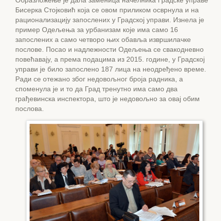
Образложење је дала заменица начелника Градске управе
Бисерка Стојковић која се овом приликом осврнула и на
рационализацију запослених у Градској управи. Изнела је
пример Одељења за урбанизам које има само 16
запослених а само четворо њих обавља извршилачке
послове. Посао и надлежности Одељења се свакодневно
повећавају, а према подацима из 2015. године, у Градској
управи је било запослено 187 лица на неодређено време.
Ради се отежано због недовољног броја радника, а
споменула је и то да Град тренутно има само два
грађевинска инспектора, што је недовољно за овај обим
послова.