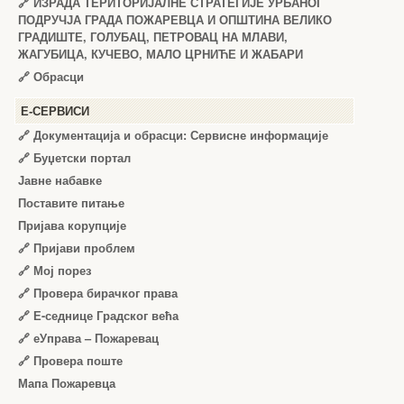
🔗
ИЗРАДА ТЕРИТОРИЈАЛНЕ СТРАТЕГИЈЕ УРБАНОГ
ПОДРУЧЈА ГРАДА ПОЖАРЕВЦА И ОПШТИНА ВЕЛИКО
ГРАДИШТЕ, ГОЛУБАЦ, ПЕТРОВАЦ НА МЛАВИ,
ЖАГУБИЦА, КУЧЕВО, МАЛО ЦРНИЋЕ И ЖАБАРИ
🔗
Обрасци
Е-СЕРВИСИ
🔗 Документација и обрасци: Сервисне информације
🔗 Буџетски портал
Јавне набавке
Поставите питање
Пријава корупције
🔗 Пријави проблем
🔗 Мој порез
🔗 Провера бирачког права
🔗 Е-седнице Градског већа
🔗 еУправа – Пожаревац
🔗 Провера поште
Мапа Пожаревца