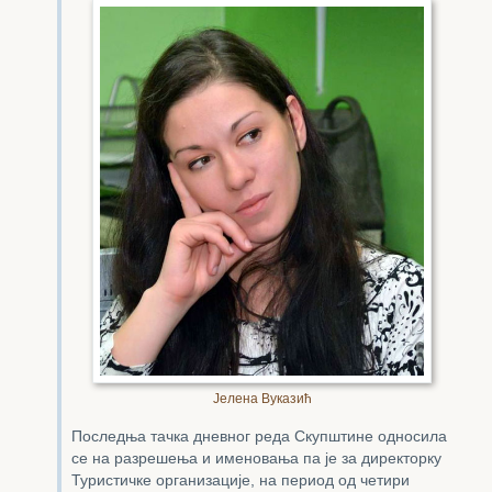
Јелена Вуказић
Последња тачка дневног реда Скупштине односила
се на разрешења и именовања па је за директорку
Туристичке организације, на период од четири