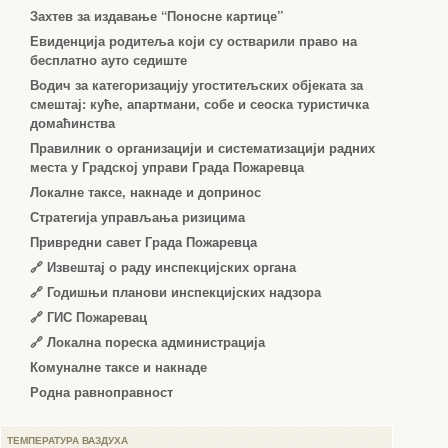
Захтев за издавање “Поносне картице”
Евиденција родитеља који су остварили право на
бесплатно ауто седиште
Водич за категоризацију угоститељских објеката за
смештај: куће, апартмани, собе и сеоска туристичка
домаћинства
Правилник о организацији и систематизацији радних
места у Градској управи Града Пожаревца
Локалне таксе, накнаде и допринос
Стратегија управљања ризицима
Привредни савет Града Пожаревца
🔗
Извештај о раду инспекцијских органа
🔗
Годишњи планови инспекцијских надзора
🔗 ГИС Пожаревац
🔗 Локална пореска администрација
Комуналне таксе и накнаде
Родна равноправност
ТЕМПЕРАТУРА ВАЗДУХА