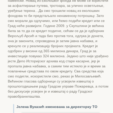
наменски. Новац из Еколошког фонда не може се користити
за асфалтирање путева, тротоара, за улично осветљење,
уређење терена…Да смо трошили новац из еколошких
фондова то би предстаљало ненаменску потрошњу. Зато
смо морали да одлучимо, или ћемо подићи кредит или се
Град неће развијати. Године 2009. у Скупштини је већина
била за то да се кредит подигне, сећам се да је одборник
Верољуб Арсић и тада био против тога, одлука је донета,
она је законита, спроведена је затим јавна набавка, и
кренуло се у реализацију бројних пројеката. Кредит је
одобрен у висини од 365 милиона динара, Град је за
инвестиције повукао 324 милиона. Једино што није урађено
јесте Депо Историјског архива код старе касарне, јер је
пропала јавна набавка, а самим тим истекло је и време за
повлачење средстава по овом кредиту. Сва средства која
смо подигли, искористили смо, рекао је Милосављевић.
Већином гласова одборници су усвојили извештај о
прошлогодишњем раду Градске управе Пожаревца, а потом
без дискусије усвојен је и извештај о раду Градског
правобранилаштва.
Јелена Вуказић именована за директорку ТО