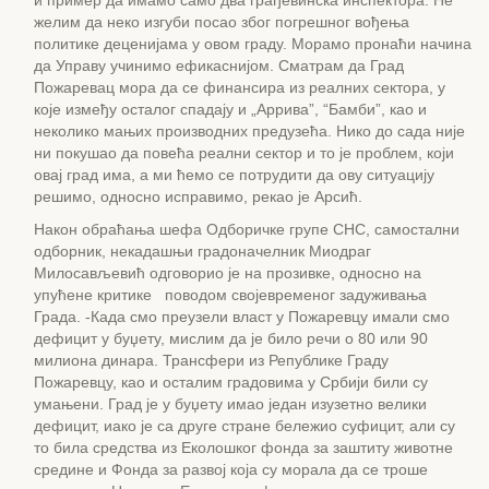
желим да неко изгуби посао због погрешног вођења
политике деценијама у овом граду. Морамо пронаћи начина
да Управу учинимо ефикаснијом. Сматрам да Град
Пожаревац мора да се финансира из реалних сектора, у
које између осталог спадају и „Аррива”, “Бамби”, као и
неколико мањих производних предузећа. Нико до сада није
ни покушао да повећа реални сектор и то је проблем, који
овај град има, а ми ћемо се потрудити да ову ситуацију
решимо, односно исправимо, рекао је Арсић.
Након обраћања шефа Одборичке групе СНС, самостални
одборник, некадашњи градоначелник Миодраг
Милосављевић одговорио је на прозивке, односно на
упућене критике поводом својевременог задуживања
Града. -Када смо преузели власт у Пожаревцу имали смо
дефицит у буџету, мислим да је било речи о 80 или 90
милиона динара. Трансфери из Републике Граду
Пожаревцу, као и осталим градовима у Србији били су
умањени. Град је у буџету имао један изузетно велики
дефицит, иако је са друге стране бележио суфицит, али су
то била средства из Еколошког фонда за заштиту животне
средине и Фонда за развој која су морала да се троше