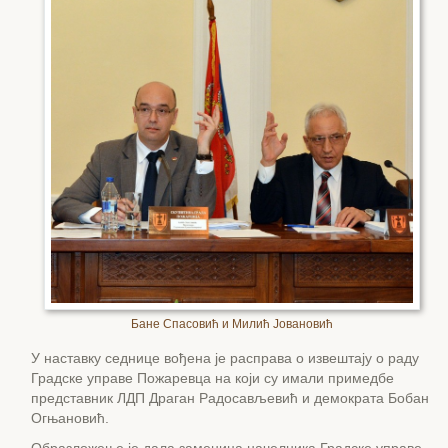
Бане Спасовић и Милић Јовановић
У наставку седнице вођена је расправа о извештају о раду
Градске управе Пожаревца на који су имали примедбе
представник ЛДП Драган Радосављевић и демократа Бобан
Огњановић.