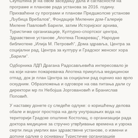
Скупштина је на овом заседању дала и сагласности на
програме и планове рада установа за 2016. годину.
Прихваћени су програми и планови Предшколске установе
„Љубица Вребалов“, Фондације Миленин дом-Галерије
Милене Павловић Барили, затим Историјског архива,
Туристичке организације, Културно-спортског центра,
Здравствене установе „Апотека Пожаревац“, Народне
библиотеке „Илија М. Петровић“, Дома здравља, Центра за
социјални рад, Центра за културу и Градског женског хора
„Барили“.
Одборника ЛДП Драгана Радосављевића интересовало је
на који начин пожаревачка Апотека прикупља медицински
отпад, док је план Центра за социјални рад оценио као врло
оскудним. Образложења и одговоре на ова питања дали су
директори мр пх Небојша Јорговановић и Бранислав
Поповић.
У наставку донете су следеће одлуке: о коришћењу делова
обале и водног простора на делу унутрашњих вода на
територији Градске општине Костолац, о организацији рада
доктора медицине за стручно утврђивање времена и узрока
смрти лица умрлих ван здравствене установе, о измени и
допуни одлуке о оснивању Туристичке организације