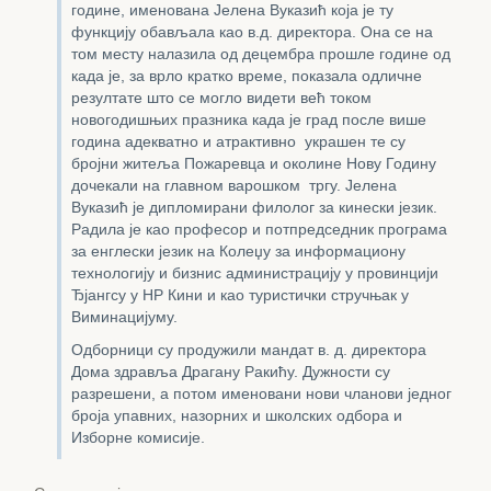
године, именована Јелена Вуказић која је ту
функцију обављала као в.д. директора. Она се на
том месту налазила од децембра прошле године од
када је, за врло кратко време, показала одличне
резултате што се могло видети већ током
новогодишњих празника када је град после више
година адекватно и атрактивно украшен те су
бројни житеља Пожаревца и околине Нову Годину
дочекали на главном варошком тргу. Јелена
Вуказић је дипломирани филолог за кинески језик.
Радила је као професор и потпредседник програма
за енглески језик на Колеџу за информациону
технологију и бизнис администрацију у провинцији
Ђјангсу у НР Кини и као туристички стручњак у
Виминацијуму.
Одборници су продужили мандат в. д. директора
Дома здравља Драгану Ракићу. Дужности су
разрешени, а потом именовани нови чланови једног
броја упавних, назорних и школских одбора и
Изборне комисије.