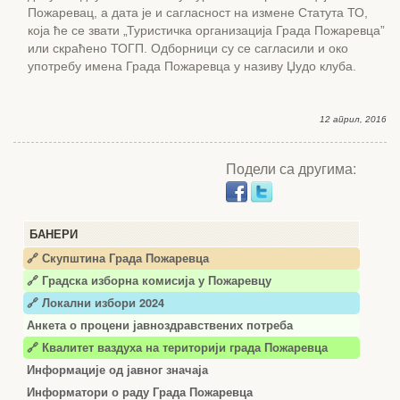
Пожаревац, а дата је и сагласност на измене Статута ТО,
која ће се звати „Туристичка организација Града Пожаревца”
или скраћено ТОГП. Одборници су се сагласили и око
употребу имена Града Пожаревца у називу Џудо клуба.
12 април, 2016
Подели са другима:
БАНЕРИ
🔗 Скупштина Града Пожаревца
🔗
Градска изборна комисија у Пожаревцу
🔗 Локални избори 2024
Анкета о процени јавноздравствених потреба
🔗 Квалитет ваздуха на територији града Пожаревца
Информације од јавног значаја
Информатори о раду Града Пожаревца