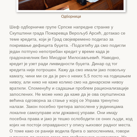
Одборници
Шеф одборничке групе Српске напредне странке у
Скупштини града Пожаревца Верољуб Арсић, дотакао се
теме кредита, који је Град својевремено подигао за
покривање дефицита буџета. -Подсетићу да смо подигли
један потпуно непотребан кредит у време када је
градоначелник био Миодраг Милосављевић. Наводно,
кредит је узет ради ликвидности буџета. Динар од тог
кредита није потрошен. Кажу да смо имали јако повољну
камату, чини ми се да је реч о неких 5,5 посто на годишњем
нивоу, али нико не каже колико смо на динарском нивоу
вратили. Споменућу и садашњи проблем рационализације
запослених. Не може нико да каже да је ова скупштинска
већина одговорна за стање у којој се Управа тренутно
налази. Закон посебно третира запослене у јединицама
локалне самоуправе или државној управи. Они имају
посебна права и јако је тешко ослободити се оних људи, код
којих не постоји оправданост у опису њиховог радног места.
О томе како се раније водила брига о запосленима, говори
и пример да имамо само два грађевинска инспектора. Не