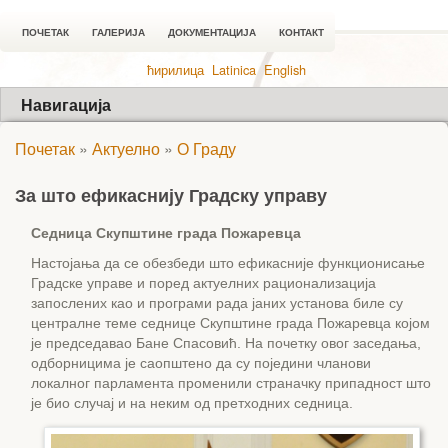
ПОЧЕТАК
ГАЛЕРИЈА
ДОКУМЕНТАЦИЈА
КОНТАКТ
ћирилица
Latinica
English
Навигација
Почетак
»
Актуелно
»
О Граду
За што ефикаснију Градску управу
Седница Скупштине града Пожаревца
Настојања да се обезбеди што ефикасније функционисање
Градске управе и поред актуелних рационализација
запослених као и програми рада јаних установа биле су
централне теме седнице Скупштине града Пожаревца којом
је председавао Бане Спасовић. На почетку овог заседања,
одборницима је саопштено да су поједини чланови
локалног парламента променили страначку припадност што
је био случај и на неким од претходних седница.