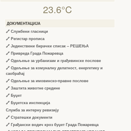
23.6°C
ДОКУМЕНТАЦИЈА
🔗
Службени гласници
🔗
Регистар прописа
🔗
Јединствени бирачки списак – РЕШЕЊА
🔗
Привреда Града Пожаревца
🔗
Одељење за урбанизам и грађевинске послове
🔗
Одељење за комуналну делатност, енергетику и
саобраћај
🔗
Одељење за имовинско-правне послове
🔗
Заштита животне средине
🔗
Буџет
🔗
Буџетска инспекција
Служба за интерну ревизију
🔗
Стратешки документи
🔗
Грађански водич кроз буџет Града Пожаревца