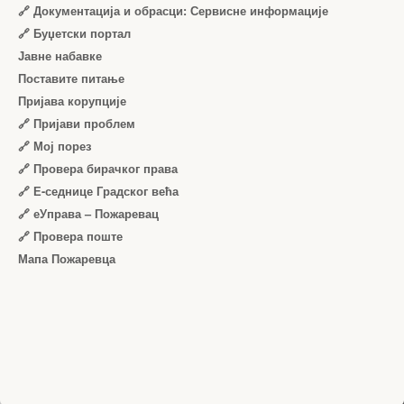
🔗 Документација и обрасци: Сервисне информације
🔗 Буџетски портал
Јавне набавке
Поставите питање
Пријава корупције
🔗 Пријави проблем
🔗 Мој порез
🔗 Провера бирачког права
🔗 Е-седнице Градског већа
🔗 еУправа – Пожаревац
🔗 Провера поште
Мапа Пожаревца