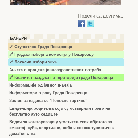
Подели са другима:
БАНЕРИ
🔗 Скупштина Града Пожаревца
🔗
Градска изборна комисија у Пожаревцу
🔗 Локални избори 2024
Анкета о процени јавноздравствених потреба
🔗 Квалитет ваздуха на територији града Пожаревца
Информације од јавног значаја
Информатори о раду Града Пожаревца
Захтев за издавање “Поносне картице”
Евиденција родитеља који су остварили право на
бесплатно ауто седиште
Водич за категоризацију угоститељских објеката за
смештај: куће, апартмани, собе и сеоска туристичка
домаћинства