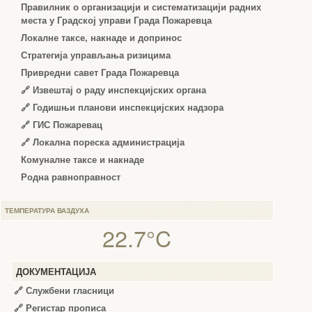
Правилник о организацији и систематизацији радних
места у Градској управи Града Пожаревца
Локалне таксе, накнаде и допринос
Стратегија управљања ризицима
Привредни савет Града Пожаревца
🔗
Извештај о раду инспекцијских органа
🔗
Годишњи планови инспекцијских надзора
🔗 ГИС Пожаревац
🔗 Локална пореска администрација
Комуналне таксе и накнаде
Родна равноправност
ТЕМПЕРАТУРА ВАЗДУХА
22.7°C
ДОКУМЕНТАЦИЈА
🔗
Службени гласници
🔗
Регистар прописа