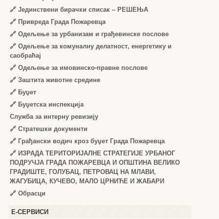
🔗
Јединствени бирачки списак – РЕШЕЊА
🔗
Привреда Града Пожаревца
🔗
Одељење за урбанизам и грађевинске послове
🔗
Одељење за комуналну делатност, енергетику и
саобраћај
🔗
Одељење за имовинско-правне послове
🔗
Заштита животне средине
🔗
Буџет
🔗
Буџетска инспекција
Служба за интерну ревизију
🔗
Стратешки документи
🔗
Грађански водич кроз буџет Града Пожаревца
🔗
ИЗРАДА ТЕРИТОРИЈАЛНЕ СТРАТЕГИЈЕ УРБАНОГ
ПОДРУЧЈА ГРАДА ПОЖАРЕВЦА И ОПШТИНА ВЕЛИКО
ГРАДИШТЕ, ГОЛУБАЦ, ПЕТРОВАЦ НА МЛАВИ,
ЖАГУБИЦА, КУЧЕВО, МАЛО ЦРНИЋЕ И ЖАБАРИ
🔗
Обрасци
Е-СЕРВИСИ