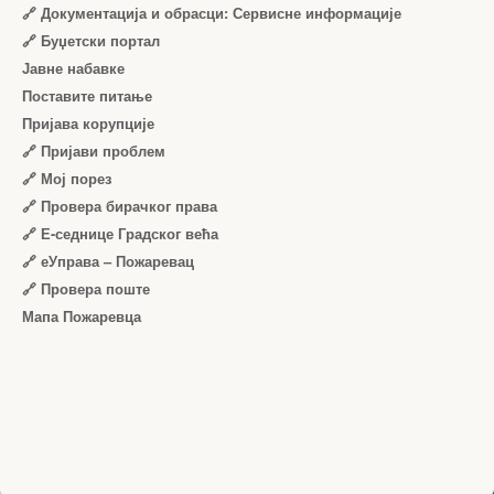
🔗 Документација и обрасци: Сервисне информације
🔗 Буџетски портал
Јавне набавке
Поставите питање
Пријава корупције
🔗 Пријави проблем
🔗 Мој порез
🔗 Провера бирачког права
🔗 Е-седнице Градског већа
🔗 еУправа – Пожаревац
🔗 Провера поште
Мапа Пожаревца