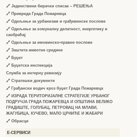
🔗
Јединствени бирачки списак – РЕШЕЊА
🔗
Привреда Града Пожаревца
🔗
Одељење за урбанизам и грађевинске послове
🔗
Одељење за комуналну делатност, енергетику и
саобраћај
🔗
Одељење за имовинско-правне послове
🔗
Заштита животне средине
🔗
Буџет
🔗
Буџетска инспекција
Служба за интерну ревизију
🔗
Стратешки документи
🔗
Грађански водич кроз буџет Града Пожаревца
🔗
ИЗРАДА ТЕРИТОРИЈАЛНЕ СТРАТЕГИЈЕ УРБАНОГ
ПОДРУЧЈА ГРАДА ПОЖАРЕВЦА И ОПШТИНА ВЕЛИКО
ГРАДИШТЕ, ГОЛУБАЦ, ПЕТРОВАЦ НА МЛАВИ,
ЖАГУБИЦА, КУЧЕВО, МАЛО ЦРНИЋЕ И ЖАБАРИ
🔗
Обрасци
Е-СЕРВИСИ