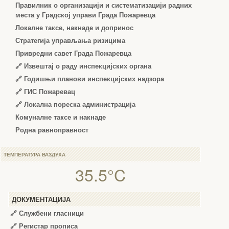
Правилник о организацији и систематизацији радних
места у Градској управи Града Пожаревца
Локалне таксе, накнаде и допринос
Стратегија управљања ризицима
Привредни савет Града Пожаревца
🔗
Извештај о раду инспекцијских органа
🔗
Годишњи планови инспекцијских надзора
🔗 ГИС Пожаревац
🔗 Локална пореска администрација
Комуналне таксе и накнаде
Родна равноправност
ТЕМПЕРАТУРА ВАЗДУХА
35.5°C
ДОКУМЕНТАЦИЈА
🔗
Службени гласници
🔗
Регистар прописа