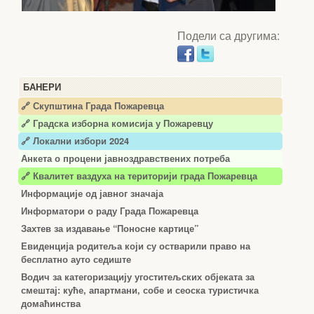
Подели са другима:
БАНЕРИ
🔗 Скупштина Града Пожаревца
🔗
Градска изборна комисија у Пожаревцу
🔗 Локални избори 2024
Анкета о процени јавноздравствених потреба
🔗 Квалитет ваздуха на територији града Пожаревца
Информације од јавног значаја
Информатори о раду Града Пожаревца
Захтев за издавање “Поносне картице”
Евиденција родитеља који су остварили право на
бесплатно ауто седиште
Водич за категоризацију угоститељских објеката за
смештај: куће, апартмани, собе и сеоска туристичка
домаћинства