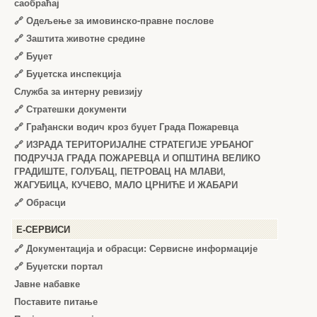
саобраћај
🔗
Одељење за имовинско-правне послове
🔗
Заштита животне средине
🔗
Буџет
🔗
Буџетска инспекција
Служба за интерну ревизију
🔗
Стратешки документи
🔗
Грађански водич кроз буџет Града Пожаревца
🔗
ИЗРАДА ТЕРИТОРИЈАЛНЕ СТРАТЕГИЈЕ УРБАНОГ
ПОДРУЧЈА ГРАДА ПОЖАРЕВЦА И ОПШТИНА ВЕЛИКО
ГРАДИШТЕ, ГОЛУБАЦ, ПЕТРОВАЦ НА МЛАВИ,
ЖАГУБИЦА, КУЧЕВО, МАЛО ЦРНИЋЕ И ЖАБАРИ
🔗
Обрасци
Е-СЕРВИСИ
🔗 Документација и обрасци: Сервисне информације
🔗 Буџетски портал
Јавне набавке
Поставите питање