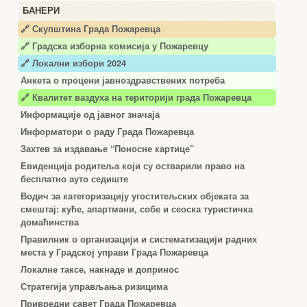
БАНЕРИ
🔗 Скупштина Града Пожаревца
🔗
Градска изборна комисија у Пожаревцу
🔗 Локални избори 2024
Анкета о процени јавноздравствених потреба
🔗 Квалитет ваздуха на територији града Пожаревца
Информације од јавног значаја
Информатори о раду Града Пожаревца
Захтев за издавање “Поносне картице”
Евиденција родитеља који су остварили право на
бесплатно ауто седиште
Водич за категоризацију угоститељских објеката за
смештај: куће, апартмани, собе и сеоска туристичка
домаћинства
Правилник о организацији и систематизацији радних
места у Градској управи Града Пожаревца
Локалне таксе, накнаде и допринос
Стратегија управљања ризицима
Привредни савет Града Пожаревца