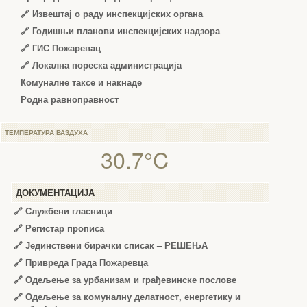
🔗
Извештај о раду инспекцијских органа
🔗
Годишњи планови инспекцијских надзора
🔗 ГИС Пожаревац
🔗 Локална пореска администрација
Комуналне таксе и накнаде
Родна равноправност
ТЕМПЕРАТУРА ВАЗДУХА
30.7°C
ДОКУМЕНТАЦИЈА
🔗
Службени гласници
🔗
Регистар прописа
🔗
Јединствени бирачки списак – РЕШЕЊА
🔗
Привреда Града Пожаревца
🔗
Одељење за урбанизам и грађевинске послове
🔗
Одељење за комуналну делатност, енергетику и