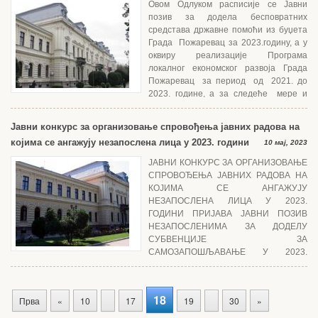
Овом Одлуком расписије се Јавни
позив за додела бесповратних
средстава државне помоћи из буџета
Града Пожаревац за 2023.годину, а у
оквиру реализације Програма
локалног економског развоја Града
Пожаревац за период од 2021. до
2023. године, а за следеће мере и
инструменте у оквиру истих: ...
Јавни конкурс за организовање спровођења јавних радова на
којима се ангажују незапослена лица у 2023. години
10 мај, 2023
ЈАВНИ КОНКУРС ЗА ОРГАНИЗОВАЊЕ
СПРОВОЂЕЊА ЈАВНИХ РАДОВА НА
КОЈИМА СЕ АНГАЖУЈУ
НЕЗАПОСЛЕНА ЛИЦА У 2023.
ГОДИНИ ПРИЈАВА ЈАВНИ ПОЗИВ
НЕЗАПОСЛЕНИМА ЗА ДОДЕЛУ
СУБВЕНЦИЈЕ ЗА
САМОЗАПОШЉАВАЊЕ У 2023.
ГОДИНИ - ЛАПЗ ТЕХНИЧКА ПОДРШКА - ЗАХТЕВ СА БИЗНИС ПЛАНОМ
ЗА ДОДЕЛУ СУБВЕНЦИЈЕ...
18
Прва
«
10
17
19
30
»