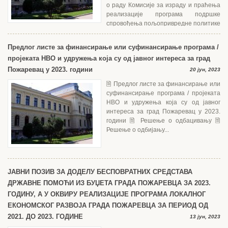
о раду Комисије за израду и праћења
реализације програма подршке
спровођења пољопривредне политике
и политике руралног развоја на територији Града...
Предлог листе за финансирање или суфинансирање програма /
пројеката НВО и удружења која су од јавног интереса за град
Пожаревац у 2023. години
20 јун, 2023
🗎 Предлог листе за финансирање или
суфинансирање програма / пројеката
НВО и удружења која су од јавног
интереса за град Пожаревац у 2023.
години 🗎 Решење о одбацивању 🗎
Решење о одбијању...
ЈАВНИ ПОЗИВ ЗА ДОДЕЛУ БЕСПОВРАТНИХ СРЕДСТАВА
ДРЖАВНЕ ПОМОЋИ ИЗ БУЏЕТА ГРАДА ПОЖАРЕВЦА ЗА 2023.
ГОДИНУ, А У ОКВИРУ РЕАЛИЗАЦИЈЕ ПРОГРАМА ЛОКАЛНОГ
ЕКОНОМСКОГ РАЗВОЈА ГРАДА ПОЖАРЕВЦА ЗА ПЕРИОД ОД
2021. ДО 2023. ГОДИНЕ
13 јун, 2023