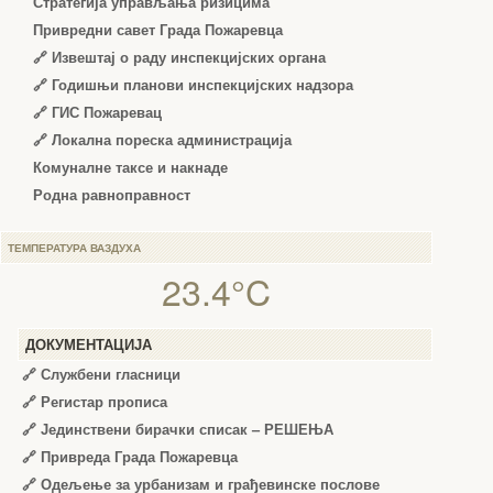
Стратегија управљања ризицима
Привредни савет Града Пожаревца
🔗
Извештај о раду инспекцијских органа
🔗
Годишњи планови инспекцијских надзора
🔗 ГИС Пожаревац
🔗 Локална пореска администрација
Комуналне таксе и накнаде
Родна равноправност
ТЕМПЕРАТУРА ВАЗДУХА
23.4°C
ДОКУМЕНТАЦИЈА
🔗
Службени гласници
🔗
Регистар прописа
🔗
Јединствени бирачки списак – РЕШЕЊА
🔗
Привреда Града Пожаревца
🔗
Одељење за урбанизам и грађевинске послове