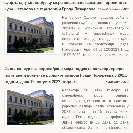
субјеката) у спровођењу мера енергетске санације породичних
кућа и станова на територији Града Пожаревца.
19 септембар, 2023
На основу Одлуке Градског већа о
расписивању Јавног позива за учешће
директних корисника (привредних
субјеката) у спровођењу мера
енергетске санације породичних кућа
и станова на територији Града
Пожаревца, број 09-06-120/2023-1 од
18.09.2023. године ( у даљем тексту:
Одлука) и Правилника о суфинансирању мера енергетске санације...
Јавни конкурс за спровођење мера подршке пољопривредне
политике и политике руралног развоја Града Пожаревца у 2023.
години, дана 15. августа 2023. године.
15 август, 2023
Расписује се Јавни конкурс за
спровођење мера подршке
пољопривредне политике и политике
руралног развоја Града Пожаревца у
2023. години, дана 15. августа 2023.
године. Рок за подношење пријава на
Јавни конкурс је 30 дана од дана
објављивања. За више информација