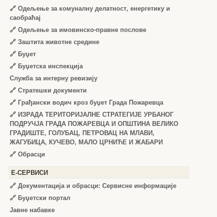
🔗
Одељење за комуналну делатност, енергетику и
саобраћај
🔗
Одељење за имовинско-правне послове
🔗
Заштита животне средине
🔗
Буџет
🔗
Буџетска инспекција
Служба за интерну ревизију
🔗
Стратешки документи
🔗
Грађански водич кроз буџет Града Пожаревца
🔗
ИЗРАДА ТЕРИТОРИЈАЛНЕ СТРАТЕГИЈЕ УРБАНОГ
ПОДРУЧЈА ГРАДА ПОЖАРЕВЦА И ОПШТИНА ВЕЛИКО
ГРАДИШТЕ, ГОЛУБАЦ, ПЕТРОВАЦ НА МЛАВИ,
ЖАГУБИЦА, КУЧЕВО, МАЛО ЦРНИЋЕ И ЖАБАРИ
🔗
Обрасци
Е-СЕРВИСИ
🔗 Документација и обрасци: Сервисне информације
🔗 Буџетски портал
Јавне набавке