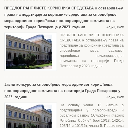
можете се информисати...
ПРЕДЛОГ РАНГ ЛИСТЕ КОРИСНИКА СРЕДСТАВА о остваривању
права на подстицаје за кориснике средстава за спровођење
мера одрживог коришћења пољопривредног земљишта на
територији Града Пожаревца у 2023. години
07 јул, 2023
ПРЕДЛОГ РАНГ ЛИСТЕ КОРИСНИКА
СРЕДСТАВА о остваривању права на
подстицаје за кориснике средстава за
спровођење мера одрживог
коришћења пољопривредног
земљишта на територији Града
Пожаревца у 2023. години...
Јавни конкурс за спровођење мера одрживог коришћења
пољопривредног земљишта на територији Града Пожаревца у
2023. години
27 јун, 2023
На основу члана 13. Закона о
подстицајима у пољопривреди и
руралном развоју („Службени гласник
Републике Србије”, број 10/13, 142/14,
103/15 и 101/16), члана 5. Правилника