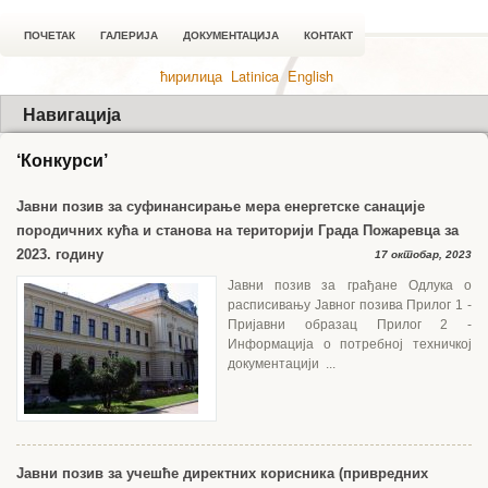
ПОЧЕТАК
ГАЛЕРИЈА
ДОКУМЕНТАЦИЈА
КОНТАКТ
ћирилица
Latinica
English
Навигација
‘Конкурси’
Јавни позив за суфинансирање мера енергетске санације
породичних кућа и станова на територији Града Пожаревца за
2023. годину
17 октобар, 2023
Јавни позив за грађане Одлука о
расписивању Јавног позива Прилог 1 -
Пријавни образац Прилог 2 -
Информација о потребној техничкој
документацији ...
Јавни позив за учешће директних корисника (привредних