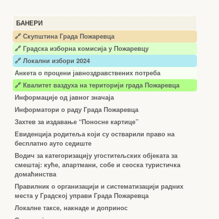
БАНЕРИ
🔗 Скупштина Града Пожаревца
🔗
Градска изборна комисија у Пожаревцу
🔗 Локални избори 2024
Анкета о процени јавноздравствених потреба
🔗 Квалитет ваздуха на територији града Пожаревца
Информације од јавног значаја
Информатори о раду Града Пожаревца
Захтев за издавање “Поносне картице”
Евиденција родитеља који су остварили право на
бесплатно ауто седиште
Водич за категоризацију угоститељских објеката за
смештај: куће, апартмани, собе и сеоска туристичка
домаћинства
Правилник о организацији и систематизацији радних
места у Градској управи Града Пожаревца
Локалне таксе, накнаде и допринос