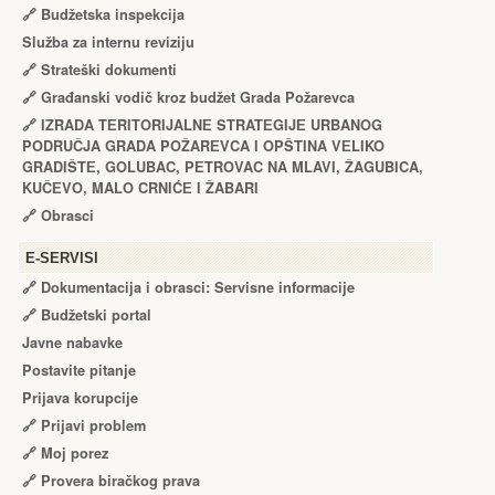
🔗
Budžetska inspekcija
Služba za internu reviziju
🔗
Strateški dokumenti
🔗
Građanski vodič kroz budžet Grada Požarevca
🔗
IZRADA TЕRITORIJALNЕ STRATЕGIJЕ URBANOG
PODRUČJA GRADA POŽARЕVCA I OPŠTINA VЕLIKO
GRADIŠTЕ, GOLUBAC, PЕTROVAC NA MLAVI, ŽAGUBICA,
KUČЕVO, MALO CRNIĆЕ I ŽABARI
🔗
Obrasci
Е-SERVISI
🔗 Dokumentacija i obrasci: Servisne informacije
🔗 Budžetski portal
Javne nabavke
Postavite pitanje
Prijava korupcije
🔗 Prijavi problem
🔗 Moj porez
🔗 Provera biračkog prava