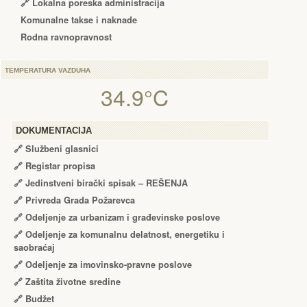
🔗 Lokalna poreska administracija
Komunalne takse i naknade
Rodna ravnopravnost
TEMPERATURA VAZDUHA
34.9°C
DOKUMENTACIJA
🔗
Službeni glasnici
🔗
Registar propisa
🔗
Jedinstveni birački spisak – RЕŠЕNJA
🔗
Privreda Grada Požarevca
🔗
Odeljenje za urbanizam i građevinske poslove
🔗
Odeljenje za komunalnu delatnost, energetiku i
saobraćaj
🔗
Odeljenje za imovinsko-pravne poslove
🔗
Zaštita životne sredine
🔗
Budžet