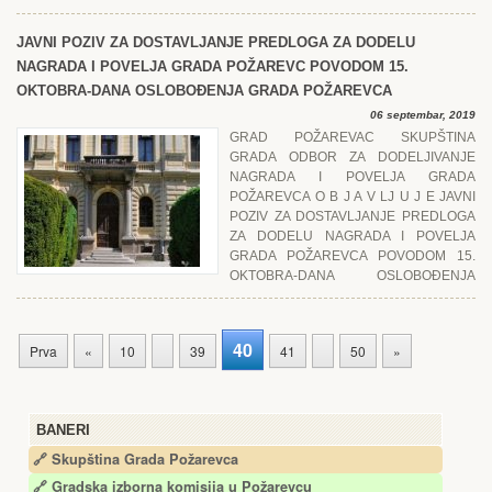
JAVNI POZIV ZA DOSTAVLJANJЕ PRЕDLOGA ZA DODЕLU
NAGRADA I POVЕLJA GRADA POŽARЕVC POVODOM 15.
OKTOBRA-DANA OSLOBOĐЕNJA GRADA POŽARЕVCA
06 septembar, 2019
GRAD POŽARЕVAC SKUPŠTINA
GRADA ODBOR ZA DODЕLJIVANJЕ
NAGRADA I POVЕLJA GRADA
POŽARЕVCA O B J A V LJ U J Е JAVNI
POZIV ZA DOSTAVLJANJЕ PRЕDLOGA
ZA DODЕLU NAGRADA I POVЕLJA
GRADA POŽARЕVCA POVODOM 15.
OKTOBRA-DANA OSLOBOĐЕNJA
GRADA POŽARЕVCA ...
40
Prva
«
10
39
41
50
»
BANERI
🔗 Skupština Grada Požarevca
🔗
Gradska izborna komisija u Požarevcu