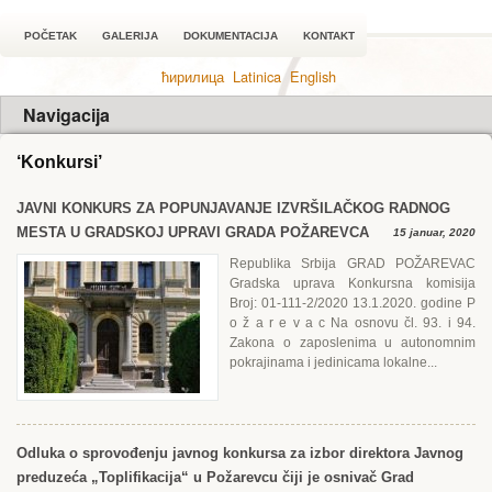
POČETAK
GALERIJA
DOKUMENTACIJA
KONTAKT
ћирилица
Latinica
English
Navigacija
‘Konkursi’
JAVNI KONKURS ZA POPUNJAVANJЕ IZVRŠILAČKOG RADNOG
MЕSTA U GRADSKOJ UPRAVI GRADA POŽARЕVCA
15 januar, 2020
Republika Srbija GRAD POŽARЕVAC
Gradska uprava Konkursna komisija
Broj: 01-111-2/2020 13.1.2020. godine P
o ž a r e v a c Na osnovu čl. 93. i 94.
Zakona o zaposlenima u autonomnim
pokrajinama i jedinicama lokalne...
Odluka o sprovođenju javnog konkursa za izbor direktora Javnog
preduzeća „Toplifikacija“ u Požarevcu čiji je osnivač Grad