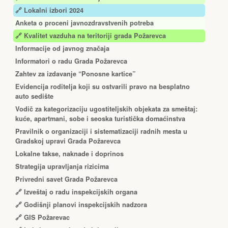
🔗 Lokalni izbori 2024
Anketa o proceni javnozdravstvenih potreba
🔗 Kvalitet vazduha na teritoriji grada Požarevca
Informacije od javnog značaja
Informatori o radu Grada Požarevca
Zahtev za izdavanje “Ponosne kartice”
Еvidencija roditelja koji su ostvarili pravo na besplatno
auto sedište
Vodič za kategorizaciju ugostiteljskih objekata za smeštaj:
kuće, apartmani, sobe i seoska turistička domaćinstva
Pravilnik o organizaciji i sistematizaciji radnih mesta u
Gradskoj upravi Grada Požarevca
Lokalne takse, naknade i doprinos
Strategija upravljanja rizicima
Privredni savet Grada Požarevca
🔗
Izveštaj o radu inspekcijskih organa
🔗
Godišnji planovi inspekcijskih nadzora
🔗 GIS Požarevac