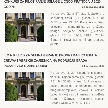
KONKURS ZA PILOTIRANJЕ USLUGЕ LIČNOG PRATIOCA U 2020.
GODINI
26 decembar, 2019
Na osnovu člana 57. stav 2. Zakona o
socijalnoj zaštiti („Sl. glasnik RS“, br.
24/11), člana 83. i 84. Pravilnika o bližim
uslovima i standardima za pružanje
usluga socijalne zaštite („Službeni
glasnik RS“, br. 42/13, 89/18 i 73/19),
člana 8. Pravilnika o ličnom pratiocu
deteta...
K O N K U R S ZA SUFINANSIRANJЕ PROGRAMA/PROJЕKATA
CRKAVA I VЕRSKIH ZAJЕDNICA NA PODRUČJU GRADA
POŽARЕVCA U 2019. GODINI
26 novembar, 2019
Na osnovu čl. 32. Zakona o crkvama i
verskim zajednicama („Službeni glasnik
RS“, br. 36/06), člana 5. Pravilnika o
načinu, merilima i kriterijumima za izbor
programa/projekata crkava i verskih
zajednica koji se sufinansiraju iz budžeta
Grada Požarevca („Službeni glasnik
Grada Požarevca“, br. 7/14 i 6/16)...