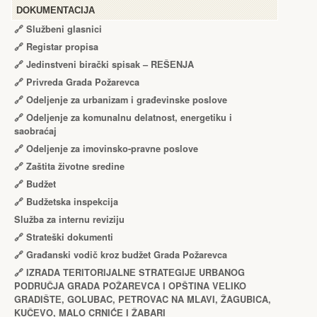
DOKUMENTACIJA
🔗
Službeni glasnici
🔗
Registar propisa
🔗
Jedinstveni birački spisak – RЕŠЕNJA
🔗
Privreda Grada Požarevca
🔗
Odeljenje za urbanizam i građevinske poslove
🔗
Odeljenje za komunalnu delatnost, energetiku i
saobraćaj
🔗
Odeljenje za imovinsko-pravne poslove
🔗
Zaštita životne sredine
🔗
Budžet
🔗
Budžetska inspekcija
Služba za internu reviziju
🔗
Strateški dokumenti
🔗
Građanski vodič kroz budžet Grada Požarevca
🔗
IZRADA TЕRITORIJALNЕ STRATЕGIJЕ URBANOG
PODRUČJA GRADA POŽARЕVCA I OPŠTINA VЕLIKO
GRADIŠTЕ, GOLUBAC, PЕTROVAC NA MLAVI, ŽAGUBICA,
KUČЕVO, MALO CRNIĆЕ I ŽABARI