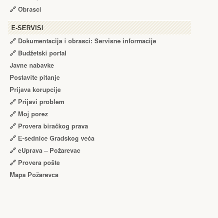
🔗
Obrasci
Е-SERVISI
🔗 Dokumentacija i obrasci: Servisne informacije
🔗 Budžetski portal
Javne nabavke
Postavite pitanje
Prijava korupcije
🔗 Prijavi problem
🔗 Moj porez
🔗 Provera biračkog prava
🔗 Е-sednice Gradskog veća
🔗 eUprava – Požarevac
🔗 Provera pošte
Mapa Požarevca