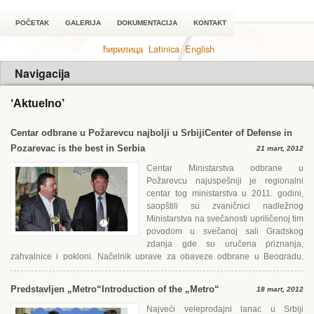
POČETAK
GALERIJA
DOKUMENTACIJA
KONTAKT
ћирилица
Latinica
English
Navigacija
‘Aktuelno’
Centar odbrane u Požarevcu najbolji u Srbiji
Center of Defense in
Pozarevac is the best in Serbia
21 mart, 2012
Centar Ministarstva odbrane u
Požarevcu najuspešniji je regionalni
centar tog ministarstva u 2011. godini,
saopštili su zvaničnici nadležnog
Ministarstva na svečanosti upriličenoj tim
povodom u svečanoj sali Gradskog
zdanja gde su uručena priznanja,
zahvalnice i pokloni. Načelnik uprave za obaveze odbrane u Beogradu,
pukovnik Dragoslav...
Predstavljen „Metro“
Introduction of the „Metro“
18 mart, 2012
Najveći veleprodajni lanac u Srbiji