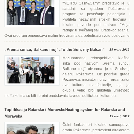
"METRO Cash&Carry“ predstavio je, u
saradnji sa gradom Požarevcom,
program za povećanje potencijala i
kvaliteta nezavisnih srpskih trgovina i
lokalne privrede pod nazivom "Moja
radnja" u svečanoj sali Gradskog zdanja.
Ovaj program omogućava malim trgovinama da poboljšaju svoje poslovanje
i...
„Prema suncu, Balkane moj“
„To the Sun, my Balcan“
18 mart, 2012
Međunarodna, retrospektivna izložba
slika pod nazivom „Prema suncu,
Balkane moj“ otvorena je u Gradskoj
galeriji Požarevca. Uz podršku grada
Požarevca, inicijator i glavni organizator
ove kulturne manifestacije, koja je
okupila veliki broj ljubitelja umetnosti
među kojima su bili i brojni predstavnici javnog, političkog i kulturnog...
Toplifikacija Ratarske i Moravske
Heating system for Ratarska and
Moravska
15 mart, 2012
Čelni funkcioneri lokalne samouprave
grada Požarevca, predvođeni direktorom