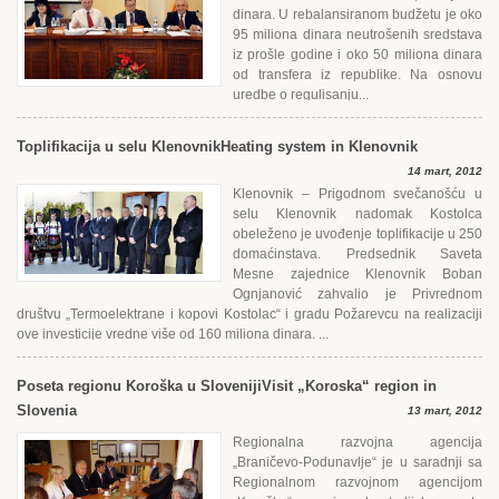
dinara. U rebalansiranom budžetu je oko
95 miliona dinara neutrošenih sredstava
iz prošle godine i oko 50 miliona dinara
od transfera iz republike. Na osnovu
uredbe o regulisanju...
Toplifikacija u selu Klenovnik
Heating system in Klenovnik
14 mart, 2012
Klenovnik – Prigodnom svečanošću u
selu Klenovnik nadomak Kostolca
obeleženo je uvođenje toplifikacije u 250
domaćinstava. Predsednik Saveta
Mesne zajednice Klenovnik Boban
Ognjanović zahvalio je Privrednom
društvu „Termoelektrane i kopovi Kostolac“ i gradu Požarevcu na realizaciji
ove investicije vredne više od 160 miliona dinara. ...
Poseta regionu Koroška u Sloveniji
Visit „Koroska“ region in
Slovenia
13 mart, 2012
Regionalna razvojna agencija
„Braničevo-Podunavlje“ je u saradnji sa
Regionalnom razvojnom agencijom