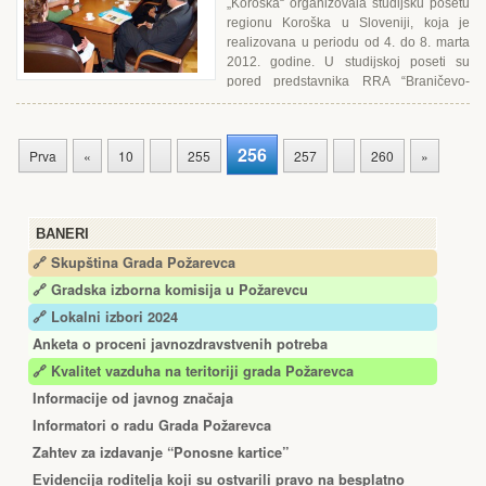
„Koroška“ organizovala studijsku posetu
regionu Koroška u Sloveniji, koja je
realizovana u periodu od 4. do 8. marta
2012. godine. U studijskoj poseti su
pored predstavnika RRA “Braničevo-
Podunavlje” učestvovali Gradonačelnik Požarevca, g-din Miodrag
Milosavljević...
256
Prva
«
10
255
257
260
»
BANERI
🔗 Skupština Grada Požarevca
🔗
Gradska izborna komisija u Požarevcu
🔗 Lokalni izbori 2024
Anketa o proceni javnozdravstvenih potreba
🔗 Kvalitet vazduha na teritoriji grada Požarevca
Informacije od javnog značaja
Informatori o radu Grada Požarevca
Zahtev za izdavanje “Ponosne kartice”
Еvidencija roditelja koji su ostvarili pravo na besplatno