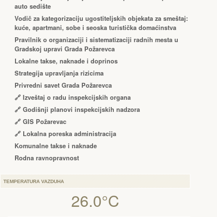
auto sedište
Vodič za kategorizaciju ugostiteljskih objekata za smeštaj:
kuće, apartmani, sobe i seoska turistička domaćinstva
Pravilnik o organizaciji i sistematizaciji radnih mesta u
Gradskoj upravi Grada Požarevca
Lokalne takse, naknade i doprinos
Strategija upravljanja rizicima
Privredni savet Grada Požarevca
🔗
Izveštaj o radu inspekcijskih organa
🔗
Godišnji planovi inspekcijskih nadzora
🔗 GIS Požarevac
🔗 Lokalna poreska administracija
Komunalne takse i naknade
Rodna ravnopravnost
TEMPERATURA VAZDUHA
26.0°C