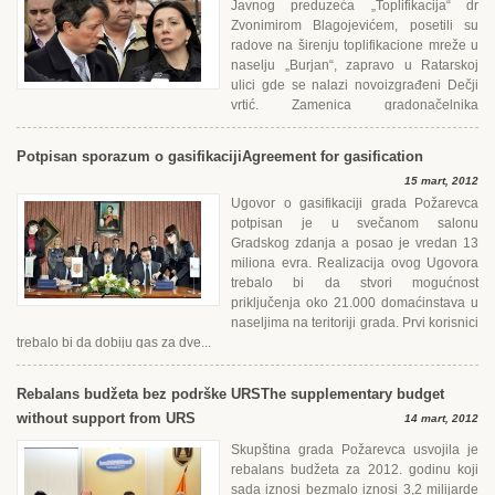
Javnog preduzeća „Toplifikacija“ dr
Zvonimirom Blagojevićem, posetili su
radove na širenju toplifikacione mreže u
naselju „Burjan“, zapravo u Ratarskoj
ulici gde se nalazi novoizgrađeni Dečji
vrtić. Zamenica gradonačelnika
Požarevca, Vukica Vasić je tom prilikom istakla: -Završen je...
Potpisan sporazum o gasifikaciji
Agreement for gasification
15 mart, 2012
Ugovor o gasifikaciji grada Požarevca
potpisan je u svečanom salonu
Gradskog zdanja a posao je vredan 13
miliona evra. Realizacija ovog Ugovora
trebalo bi da stvori mogućnost
priključenja oko 21.000 domaćinstava u
naseljima na teritoriji grada. Prvi korisnici
trebalo bi da dobiju gas za dve...
Rebalans budžeta bez podrške URS
The supplementary budget
without support from URS
14 mart, 2012
Skupština grada Požarevca usvojila je
rebalans budžeta za 2012. godinu koji
sada iznosi bezmalo iznosi 3,2 milijarde