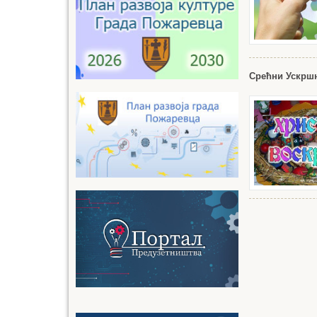
Срећни Ускрш