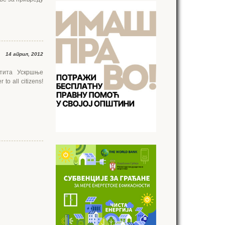
14 април, 2012
стита Ускршње
to all citizens!