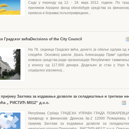
Саду у периоду од 12. - 18. маја 2012. године. По тра
приликом Аграрни фонд обезбеђује средства за финанси
превоза и боравка пољопривредних...
ке Градског већа
Decisions of the City Council
На 78. седници Градског већа, донето је обиље одлука од 
следеће. Основној школи „Краљ Александар Први“ одобр
новчана средства ради организације Републичког такмичења
у износу од 117.000 динара. Додељен је стан у Узун М
социјално угроженој...
пријему Захтева за издавање дозволе за складиштење и третман не
ећа „ РИСТИЋ М012“ д.о.о.
Република Србија ГРАДСКА УПРАВА ГРАДА ПОЖАРЕВЦ
привреду и финансије Дринска бр.2 12000 Пожаревац
пријему Захтева за издавање дозволе за складиште
неопасног отпада Прeдузећа „ РИСТИЋ М012“ д.о.о. Одеље