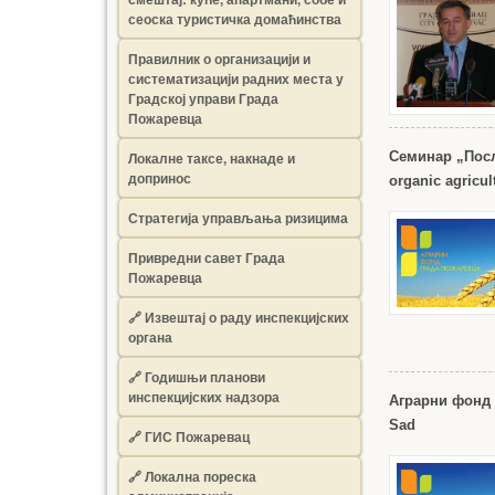
сеоска туристичка домаћинства
Правилник о организацији и
систематизацији радних места у
Градској управи Града
Пожаревца
Локалне таксе, накнаде и
Семинар „Пос
допринос
organic agricul
Стратегија управљања ризицима
Привредни савет Града
Пожаревца
🔗
Извештај о раду инспекцијских
органа
🔗
Годишњи планови
инспекцијских надзора
Аграрни фонд
Sad
🔗 ГИС Пожаревац
🔗 Локална пореска