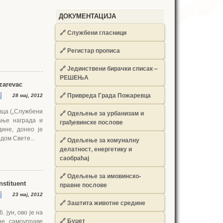
ДОКУМЕНТАЦИЈА
🔗
Службени гласници
🔗
Регистар прописа
🔗
Јединствени бирачки списак –
РЕШЕЊА
ozarevac
🔗
Привреда Града Пожаревца
28 мај, 2012
вца („Службени
🔗
Одељење за урбанизам и
вање награда и
грађевинске послове
дине, донео је
дом Свете...
🔗
Одељење за комуналну
делатност, енергетику и
саобраћај
🔗
Одељење за имовинско-
stituent
правне послове
23 мај, 2012
🔗
Заштита животне средине
 јун, ово је на
🔗
Буџет
не самоуправе