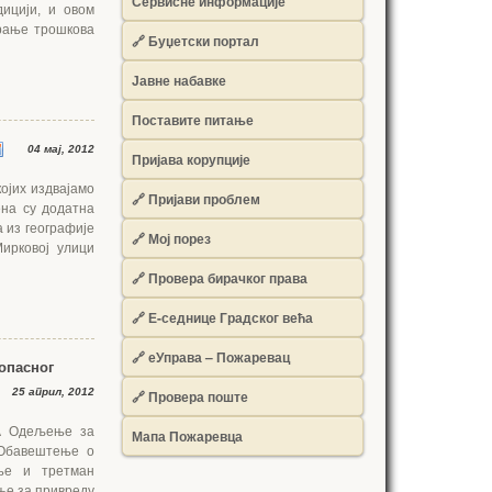
Сервисне информације
дицији, и овом
рање трошкова
🔗 Буџетски портал
Јавне набавке
Поставите питање
04 мај, 2012
Пријава корупције
којих издвајамо
🔗 Пријави проблем
ена су додатна
 из географије
🔗 Мој порез
ирковој улици
🔗 Провера бирачког права
🔗 Е-седнице Градског већа
🔗 еУправа – Пожаревац
опасног
25 април, 2012
🔗 Провера поште
А Одељење за
Мапа Пожаревца
 Обавештење о
ње и третман
ње за привреду