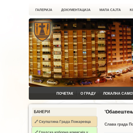
ГАЛЕРИЈА
ДОКУМЕНТАЦИЈА
МАПА САЈТА
К
ПОЧЕТАК
О ГРАДУ
ЛОКАЛНА САМО
‘Обавештењ
БАНЕРИ
🔗 Скупштина Града Пожаревца
Слава града П
🔗
Градска изборна комисија у