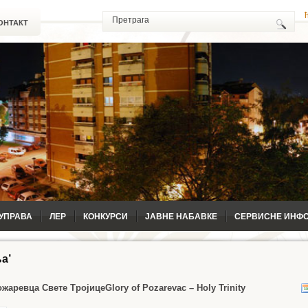
ОНТАКТ
УПРАВА
ЛЕР
КОНКУРСИ
ЈАВНЕ НАБАВКЕ
СЕРВИСНЕ ИНФ
а’
ожаревца Свете Тројице
Glory of Pozarevac – Holy Trinity