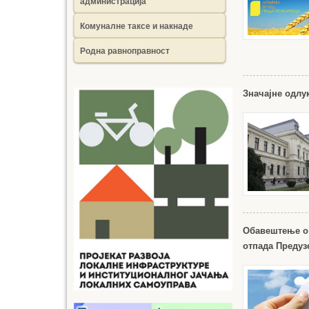
администрација
Комуналне таксе и накнаде
Родна равноправност
Значајне одлу
Обавештење о 
отпада Прeдуз