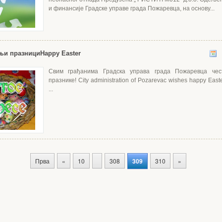
и финансије Градске управе града Пожаревца, на основу...
њи празници
Happy Easter
Свим грађанима Градска управа града Пожаревца че
празнике! City administration of Pozarevac wishes happy Easter 
...
Прва
«
10
308
309
310
»