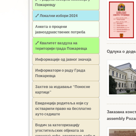
Пожаревцу
🔗 Локални избори 2024
Анкета о процени
јавноздравствених потреба
🔗 Квалитет ваздуха на
територији града Пожаревца
Одлука о доде
Информације од јавног значаја
Информатори о раду Града
Пожаревца
Захтев за издавање “Поносне
картице”
Евиденција родитеља који су
остварили право на бесплатно
Заказана конс
ауто седиште
assembly Poza
Водич за категоризацију
угоститељских објеката за
смештај: куће, апартмани, собе и