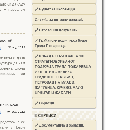
ало би да буду
🔗
Буџетска инспекција
ар у наредном
Служба за интерну ревизију
🔗
Стратешки документи
🔗
Грађански водич кроз буџет
ool of
Града Пожаревца
15 мај, 2012
🔗
ИЗРАДА ТЕРИТОРИЈАЛНЕ
ас позива дана
СТРАТЕГИЈЕ УРБАНОГ
културу, да нам
ПОДРУЧЈА ГРАДА ПОЖАРЕВЦА
Пословна школа
И ОПШТИНА ВЕЛИКО
о, информишемо
ГРАДИШТЕ, ГОЛУБАЦ,
ПЕТРОВАЦ НА МЛАВИ,
ЖАГУБИЦА, КУЧЕВО, МАЛО
ЦРНИЋЕ И ЖАБАРИ
🔗
Обрасци
air in Novi
04 мај, 2012
Е-СЕРВИСИ
представиће се
🔗 Документација и обрасци:
сајму у Новом