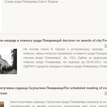
Слава града Пожаревца Свете Тројице ...
ли награда и повеља града Пожаревца
A decision on awards of city P
На основу члана 8. Одлуке о установљењу награде,
повеље, звања почасног грађанина и плакете града Пожаре
гласник града Пожаревца“, бр. 1/11), Одбор за додељи
повеља града Пожаревца, на седници од 28.05.2012. го
ОДЛУКУ о додели награда и повеља града Пожаревца I Пово
титутивна седница Скупштине Пожаревца
The scheduled meeting of con
revac
Конституитивна седница Скупштине града Пожаревца заказана је за 6.
конференцији за медије саопштио председник овог тела локал