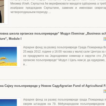
Миомир Илић. Скупштна ће верификовати мандате одборника а треб
изабрани председник Скупштине, заменик и именован секрет
четворогодишњем периоду. ...
ловна школа органске пољопривреде“ Модул I
Seminar „Business sch
ture“, Module I
Аграрни фонд за развој пољопривреде Града Пожаревца В
25.маја 2012. године у 16:00 часова у малој сали Центра за 
се придружите на Jеднодневни семинар и округли сто „
органске пољопривреде“ Модул I Циљ нам је да едукујем
и...
 на Сајму пољопривреде у Новом Саду
Agrarian Fund of Agricultural F
Аграрни фонд за развој пољопривреде града Пожаревца 
својим штандом на 79. Међународном пољопривредном 