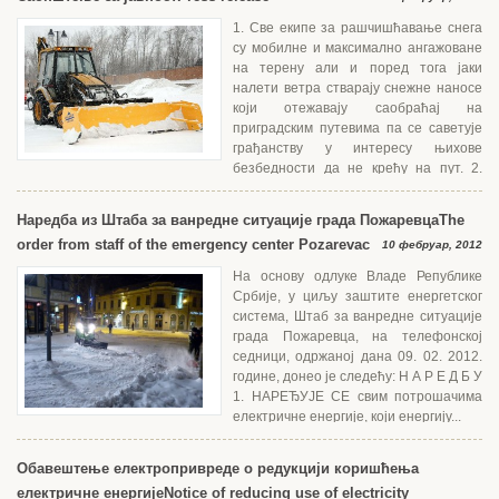
1. Све екипе за рашчишћавање снега
су мобилне и максимално ангажоване
на терену али и поред тога јаки
налети ветра стварају снежне наносе
који отежавају саобраћај на
приградским путевима па се саветује
грађанству у интересу њихове
безбедности да не крећу на пут. 2.
Најкритичнији...
Наредба из Штаба за ванредне ситуације града Пожаревца
The
order from staff of the emergency center Pozarevac
10 фебруар, 2012
На основу одлуке Владе Републике
Србије, у циљу заштите енергетског
система, Штаб за ванредне ситуације
града Пожаревца, на телефонској
седници, одржаној дана 09. 02. 2012.
године, донео је следећу: Н А Р Е Д Б У
1. НАРЕЂУЈЕ СЕ свим потрошачима
електричне енергије, који енергију...
Обавештење електропривреде о редукцији коришћења
електричне енергије
Notice of reducing use of electricity