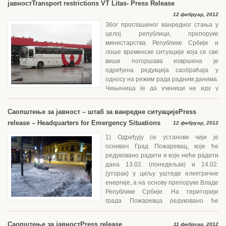
јавност
Transport restrictions VT Litas- Press Release
12 фебруар, 2012
Због проглашеног ванредног стања у
целој републици, препоруке
министарства Републике Србије и
лоше временске ситуације која се све
више погоршава извршена је
одређена редукција саобраћаја у
односу на режим рада радним данима.
Чињеница је да ученици не иду у
школу и да велики број...
Саопштење за јавност – штаб за ванредне ситуације
Press
release – Headquarters for Emergency Situations
12 фебруар, 2012
1) Одређују се установе чији је
оснивач Град Пожаревац, које ће
редуковано радити и које неће радити
дана 13.02. (понедељак) и 14.02.
(уторак) у циљу уштеде електричне
енергије, а на основу препоруке Владе
Републике Србије. На територији
града Пожаревца редуковано ће
радити следећа установа: ЈП...
Саопштење за јавност
Press release
11 фебруар, 2012