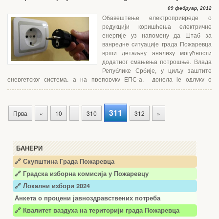
09 фебруар, 2012
Обавештење електропривреде о
редукцији коришћења електричне
енергије уз напомену да Штаб за
ванредне ситуације града Пожаревца
врши детаљну анализу могућности
додатног смањења потрошње. Влада
Републике Србије, у циљу заштите
енергетског система, а на препоруку ЕПС-а, донела је одлуку о
ограничењу испоруке електричне енергије одређеним...
311
Прва
«
10
310
312
»
БАНЕРИ
🔗 Скупштина Града Пожаревца
🔗
Градска изборна комисија у Пожаревцу
🔗 Локални избори 2024
Анкета о процени јавноздравствених потреба
🔗 Квалитет ваздуха на територији града Пожаревца