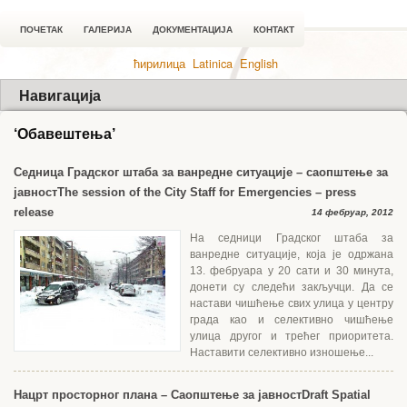
ПОЧЕТАК
ГАЛЕРИЈА
ДОКУМЕНТАЦИЈА
КОНТАКТ
ћирилица
Latinica
English
Навигација
‘Обавештења’
Седницa Градског штаба за ванредне ситуације – саопштење за
јавност
The session of the City Staff for Emergencies – press
release
14 фебруар, 2012
На седници Градског штаба за
ванредне ситуације, која је одржана
13. фебруара у 20 сати и 30 минута,
донети су следећи закључци. Да се
настави чишћење свих улица у центру
града као и селективно чишћење
улица другог и трећег приоритета.
Наставити селективно изношење...
Нацрт просторног плана – Саопштење за јавност
Draft Spatial