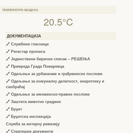
ТЕМПЕРАТУРА ВАЗДУХА
20.5°C
ДОКУМЕНТАЦИЈА
🔗
Службени гласници
🔗
Регистар прописа
🔗
Јединствени бирачки списак – РЕШЕЊА
🔗
Привреда Града Пожаревца
🔗
Одељење за урбанизам и грађевинске послове
🔗
Одељење за комуналну делатност, енергетику и
саобраћај
🔗
Одељење за имовинско-правне послове
🔗
Заштита животне средине
🔗
Буџет
🔗
Буџетска инспекција
Служба за интерну ревизију
🔗
Стратешки документи