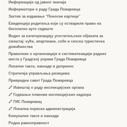
Информације од јавног значаја
Информатори о раду Града Пожаревца
Захтев за издавање “Поносне картице”
Евиденција родитеља који су остварили право на
бесплатно ауто седиште
Водич за категоризацију угоститељских објеката за
смештај: куће, апартмани, собе и сеоска туристичка
домаћинства
Правилник о организацији и систематизацији радних
места у Градској управи Града Пожаревца
Локалне таксе, накнаде и допринос
Стратегија управљања ризицима
Привредни савет Града Пожаревца
🔗
Извештај о раду инспекцијских органа
🔗
Годишњи планови инспекцијских надзора
🔗 ГИС Пожаревац
🔗 Локална пореска администрација
Комуналне таксе и накнаде
Родна равноправност