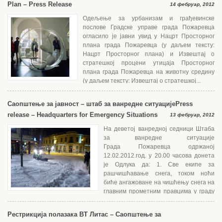
Plan – Press Release
14 фебруар, 2012
Одељење за урбанизам и грађевинске
послове Градске управе града Пожаревца
огласило је јавни увид у Нацрт Просторног
плана града Пожаревца (у даљем тексту:
Нацрт Просторног плана) и Извештај о
стратешкој процени утицаја Просторног
плана града Пожаревца на животну средину
(у даљем тексту: Извештај о стратешкој...
Саопштење за јавност – штаб за ванредне ситуације
Press
release – Headquarters for Emergency Situations
13 фебруар, 2012
На деветој ванредној седници Штаба
за ванредне ситуације
Града Пожаревца одржаној
12.02.2012.год. у 20.00 часова донета
је Одлука да: 1. Све екипе за
рашчишћавање снега, током ноћи
биће ангажоване на чишћењу снега на
главним прометним правцима у граду
и локалним путевима према селима и Костолцу. Улице...
Рестрикција полазака ВТ Литас – Саопштење за