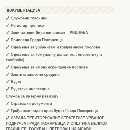
ДОКУМЕНТАЦИЈА
🔗
Службени гласници
🔗
Регистар прописа
🔗
Јединствени бирачки списак – РЕШЕЊА
🔗
Привреда Града Пожаревца
🔗
Одељење за урбанизам и грађевинске послове
🔗
Одељење за комуналну делатност, енергетику и
саобраћај
🔗
Одељење за имовинско-правне послове
🔗
Заштита животне средине
🔗
Буџет
🔗
Буџетска инспекција
Служба за интерну ревизију
🔗
Стратешки документи
🔗
Грађански водич кроз буџет Града Пожаревца
🔗
ИЗРАДА ТЕРИТОРИЈАЛНЕ СТРАТЕГИЈЕ УРБАНОГ
ПОДРУЧЈА ГРАДА ПОЖАРЕВЦА И ОПШТИНА ВЕЛИКО
ГРАДИШТЕ, ГОЛУБАЦ, ПЕТРОВАЦ НА МЛАВИ,