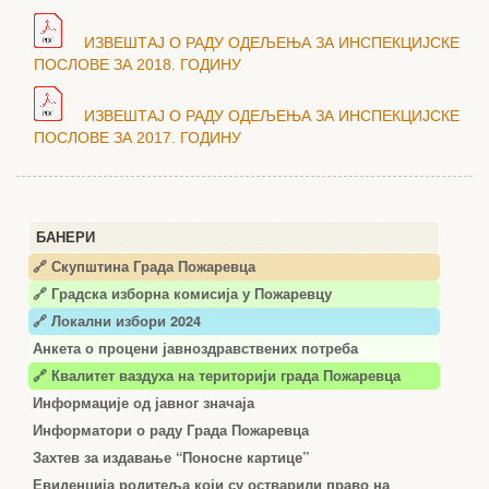
ИЗВЕШТАЈ О РАДУ ОДЕЉЕЊА ЗА ИНСПЕКЦИЈСКЕ
ПОСЛОВЕ ЗА 2018. ГОДИНУ
ИЗВЕШТАЈ О РАДУ ОДЕЉЕЊА ЗА ИНСПЕКЦИЈСКЕ
ПОСЛОВЕ ЗА 2017. ГОДИНУ
БАНЕРИ
🔗 Скупштина Града Пожаревца
🔗
Градска изборна комисија у Пожаревцу
🔗 Локални избори 2024
Анкета о процени јавноздравствених потреба
🔗 Квалитет ваздуха на територији града Пожаревца
Информације од јавног значаја
Информатори о раду Града Пожаревца
Захтев за издавање “Поносне картице”
Евиденција родитеља који су остварили право на