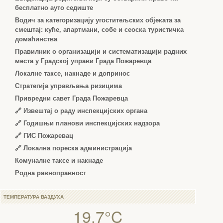
бесплатно ауто седиште
Водич за категоризацију угоститељских објеката за
смештај: куће, апартмани, собе и сеоска туристичка
домаћинства
Правилник о организацији и систематизацији радних
места у Градској управи Града Пожаревца
Локалне таксе, накнаде и допринос
Стратегија управљања ризицима
Привредни савет Града Пожаревца
🔗
Извештај о раду инспекцијских органа
🔗
Годишњи планови инспекцијских надзора
🔗 ГИС Пожаревац
🔗 Локална пореска администрација
Комуналне таксе и накнаде
Родна равноправност
ТЕМПЕРАТУРА ВАЗДУХА
19.7°C