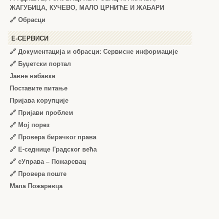
ЖАГУБИЦА, КУЧЕВО, МАЛО ЦРНИЋЕ И ЖАБАРИ
🔗
Обрасци
Е-СЕРВИСИ
🔗 Документација и обрасци: Сервисне информације
🔗 Буџетски портал
Јавне набавке
Поставите питање
Пријава корупције
🔗 Пријави проблем
🔗 Мој порез
🔗 Провера бирачког права
🔗 Е-седнице Градског већа
🔗 еУправа – Пожаревац
🔗 Провера поште
Мапа Пожаревца