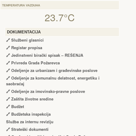
TEMPERATURA VAZDUHA
23.7°C
DOKUMENTACIJA
🔗
Službeni glasnici
🔗
Registar propisa
🔗
Jedinstveni birački spisak – RЕŠЕNJA
🔗
Privreda Grada Požarevca
🔗
Odeljenje za urbanizam i građevinske poslove
🔗
Odeljenje za komunalnu delatnost, energetiku i
saobraćaj
🔗
Odeljenje za imovinsko-pravne poslove
🔗
Zaštita životne sredine
🔗
Budžet
🔗
Budžetska inspekcija
Služba za internu reviziju
🔗
Strateški dokumenti