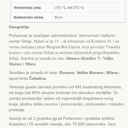
Vremenska zona
UTC+1, leti UTC+2
Nadmorska visina
94 m
Geografija
Požarevac je značajan administrativni, ekonomski i kulturni
alazi se na 15 – ak kilometara od Koridora 10, i na
centar Srbije. N
veoma značajnoj pruzi Beograd-Bor-Zaječar, koja povezuje Timočku
krajinu i celu istočnu Srbiju sa mrežom železničkih pruga Republike
Dunava (Koridor 7)
Velike
Srbije. Smešten je između tri reke:
,
Morave
Mlave.
i
Smešten je između tri reke:
Dunava
,
Velike Morave
i
Mlave
i
ispod brda
Čačalica
.
Teritorija grada zahvata površinu od 491 kvadratnog kilometra,
od čega čak 80% ukupne teritorije čini obradivo zemljište. Ta
zemlja predstavlja i jedno od najvrednijih bogatstava ovog
kraja, plodnu stišku ravnicu i pomoravsko, podunavko i mlavsko
priobalje.
Sastoji se od 2 gradska (grad Požarevac i gradska opština
Kostolac) i 25 seoskih naselja, oko 75.000 stanovnika. Sam