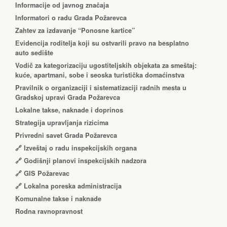
Informacije od javnog značaja
Informatori o radu Grada Požarevca
Zahtev za izdavanje “Ponosne kartice”
Еvidencija roditelja koji su ostvarili pravo na besplatno
auto sedište
Vodič za kategorizaciju ugostiteljskih objekata za smeštaj:
kuće, apartmani, sobe i seoska turistička domaćinstva
Pravilnik o organizaciji i sistematizaciji radnih mesta u
Gradskoj upravi Grada Požarevca
Lokalne takse, naknade i doprinos
Strategija upravljanja rizicima
Privredni savet Grada Požarevca
🔗
Izveštaj o radu inspekcijskih organa
🔗
Godišnji planovi inspekcijskih nadzora
🔗 GIS Požarevac
🔗 Lokalna poreska administracija
Komunalne takse i naknade
Rodna ravnopravnost