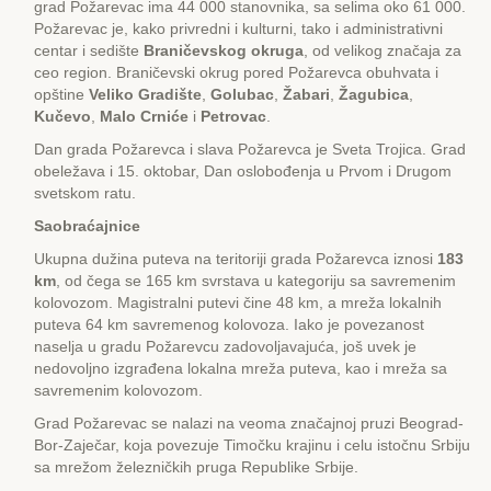
grad Požarevac ima 44 000 stanovnika, sa selima oko 61 000.
Požarevac je, kako privredni i kulturni, tako i administrativni
centar i sedište
Braničevskog okruga
, od velikog značaja za
ceo region. Braničevski okrug pored Požarevca obuhvata i
opštine
Veliko Gradište
,
Golubac
,
Žabari
,
Žagubica
,
Kučevo
,
Malo Crniće
i
Petrovac
.
Dan grada Požarevca i slava Požarevca je Sveta Trojica. Grad
obeležava i 15. oktobar, Dan oslobođenja u Prvom i Drugom
svetskom ratu.
Saobraćajnice
Ukupna dužina puteva na teritoriji grada Požarevca iznosi
183
km
, od čega se 165 km svrstava u kategoriju sa savremenim
kolovozom. Magistralni putevi čine 48 km, a mreža lokalnih
puteva 64 km savremenog kolovoza. Iako je povezanost
naselja u gradu Požarevcu zadovoljavajuća, još uvek je
nedovoljno izgrađena lokalna mreža puteva, kao i mreža sa
savremenim kolovozom.
Grad Požarevac se nalazi na veoma značajnoj pruzi Beograd-
Bor-Zaječar, koja povezuje Timočku krajinu i celu istočnu Srbiju
sa mrežom železničkih pruga Republike Srbije.