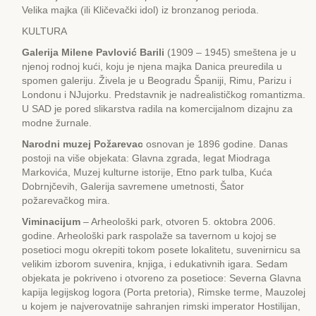
Velika majka (ili Kličevački idol) iz bronzanog perioda.
KULTURA
Galerija Milene Pavlović Barili
(1909 – 1945) smeštena je u
njenoj rodnoj kući, koju je njena majka Danica preuredila u
spomen galeriju. Živela je u Beogradu Španiji, Rimu, Parizu i
Londonu i NJujorku. Predstavnik je nadrealističkog romantizma.
U SAD je pored slikarstva radila na komercijalnom dizajnu za
modne žurnale.
Narodni muzej Požarevac
osnovan je 1896 godine. Danas
postoji na više objekata: Glavna zgrada, legat Miodraga
Markovića, Muzej kulturne istorije, Еtno park tulba, Kuća
Dobrnjčevih, Galerija savremene umetnosti, Šator
požarevačkog mira.
Viminacijum
– Arheološki park, otvoren 5. oktobra 2006.
godine. Arheološki park raspolaže sa tavernom u kojoj se
posetioci mogu okrepiti tokom posete lokalitetu, suvenirnicu sa
velikim izborom suvenira, knjiga, i edukativnih igara. Sedam
objekata je pokriveno i otvoreno za posetioce: Severna Glavna
kapija legijskog logora (Porta pretoria), Rimske terme, Mauzolej
u kojem je najverovatnije sahranjen rimski imperator Hostilijan,