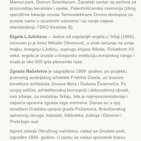
Mamut park, Domus Scientiarum, Zanatski centar sa pećima za
proizvodnju keramike i opeke, Paleohrišćanska memorija (zbog
specifične lokacije unutar Termoelektrane Drmno dostupna za
posete samo u izuzetnim uslovima i uz ranije najave
obezbeđenju TЕKO Kostolac B)
Еrgela LJubičevo –
Jedna od najstarijih ergela u Srbiji (1866),
osnovao ju je knez Mihailo Obrenović, u znak sećanja na svoju
majku, kneginju LJubicu, suprugu knjaza Miloša. Početkom XX
veka, ergela je izrasla u konjarsku instituciju evropskog ranga i
imala je oko 500 grla plemenite rase.
Zgrada Načelstva
je sagrađena 1889. godine, po projektu
poznatog austrijskog arhitekte Fridriha Gizela, uz izvesne
korekture arhitekata Jovana Ilkića i Dušana Živanovića. Po
svojoj veličini, arhitektonskoj koncepciji i dekorativnoj obradi,
ovo zdanje, za ondašnju Srbiju, bila je najreprezentativnija i
najveća upravna zgrada toga vremena. Danas su u njoj
smešteni Gradska uprava grada Požarevca, Braničevskog
upravnog okruga, katastar, biblioteka, policija i Osnovni i
Prekršajni sud.
Ispred zdanja Okružnog načelstva, nalazi se Gradski park,
izgrađen 1894. godine. U parku se nalazi spomenik knezu