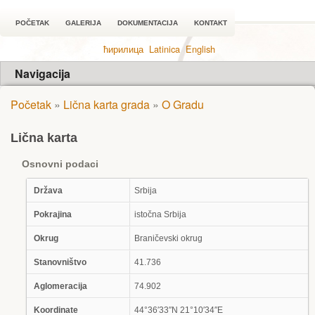
POČETAK
GALERIJA
DOKUMENTACIJA
KONTAKT
ћирилица
Latinica
English
Navigacija
Početak
»
Lična karta grada
»
O Gradu
Lična karta
Osnovni podaci
Država
Srbija
Pokrajina
istočna Srbija
Okrug
Braničevski okrug
Stanovništvo
41.736
Aglomeracija
74.902
Koordinate
44°36′33″N 21°10′34″E