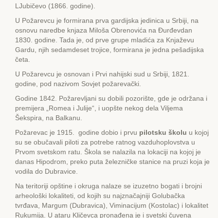
LJubičevo (1866. godine).
U Požarevcu je formirana prva gardijska jedinica u Srbiji, na
osnovu naredbe knjaza Miloša Obrenovića na Đurđevdan
1830. godine. Tada je, od prve grupe mladića za Knjaževu
Gardu, njih sedamdeset trojice, formirana je jedna pešadijska
četa.
U Požarevcu je osnovan i Prvi nahijski sud u Srbiji, 1821.
godine, pod nazivom Sovjet požarevački.
Godine 1842. Požarevljani su dobili pozorište, gde je održana i
premijera „Romea i Julije“, i uopšte nekog dela Viljema
Šekspira, na Balkanu.
Požarevac je 1915. godine dobio i prvu
pilotsku školu
u kojoj
su se obučavali piloti za potrebe ratnog vazduhoplovstva u
Prvom svetskom ratu. Škola se nalazila na lokaciji na kojoj je
danas Hipodrom, preko puta železničke stanice na pruzi koja je
vodila do Dubravice.
Na teritoriji opštine i okruga nalaze se izuzetno bogati i brojni
arheološki lokaliteti, od kojih su najznačajniji Golubačka
tvrđava, Margum (Dubravica), Viminacijum (Kostolac) i lokalitet
Rukumija. U ataru Kličevca pronađena je i svetski čuvena