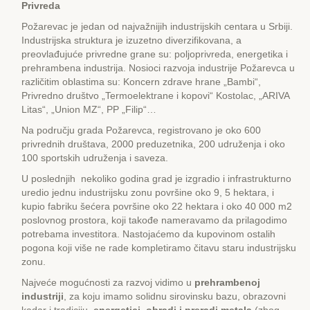
Privreda
Požarevac je jedan od najvažnijih industrijskih centara u Srbiji.
Industrijska struktura je izuzetno diverzifikovana, a
preovlađujuće privredne grane su: poljoprivreda, energetika i
prehrambena industrija. Nosioci razvoja industrije Požarevca u
različitim oblastima su: Koncern zdrave hrane „Bambi“,
Privredno društvo „Termoelektrane i kopovi“ Kostolac, „ARIVA
Litas“, „Union MZ“, PP „Filip“…
Na području grada Požarevca, registrovano je oko 600
privrednih društava, 2000 preduzetnika, 200 udruženja i oko
100 sportskih udruženja i saveza.
U poslednjih nekoliko godina grad je izgradio i infrastrukturno
uredio jednu industrijsku zonu površine oko 9, 5 hektara, i
kupio fabriku šećera površine oko 22 hektara i oko 40 000 m2
poslovnog prostora, koji takođe nameravamo da prilagodimo
potrebama investitora. Nastojaćemo da kupovinom ostalih
pogona koji više ne rade kompletiramo čitavu staru industrijsku
zonu.
Najveće mogućnosti za razvoj vidimo u
prehrambenoj
industriji
, za koju imamo solidnu sirovinsku bazu, obrazovni