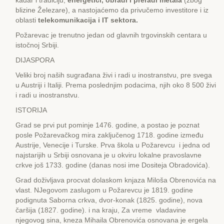
kadar i tradiciju,
energetici, obradi i preradi metala
(zbog
blizine Železare), a nastojaćemo da privučemo investitore i iz
oblasti
telekomunikacija i IT sektora.
Požarevac je trenutno jedan od glavnih trgovinskih centara u
istočnoj Srbiji.
DIJASPORA
Veliki broj naših sugrađana živi i radi u inostranstvu, pre svega
u Austriji i Italiji. Prema poslednjim podacima, njih oko 8 500 živi
i radi u inostranstvu.
ISTORIJA
Grad se prvi put pominje 1476. godine, a postao je poznat
posle Požarevačkog mira zaključenog 1718. godine između
Austrije, Venecije i Turske. Prva škola u Požarevcu i jedna od
najstarijih u Srbiji osnovana je u okviru lokalne pravoslavne
crkve još 1733. godine (danas nosi ime Dositeja Obradovića).
Grad doživljava procvat dolaskom knjaza Miloša Obrenovića na
vlast. NJegovom zaslugom u Požarevcu je 1819. godine
podignuta Saborna crkva, dvor-konak (1825. godine), nova
čaršija (1827. godine). i na kraju, Za vreme vladavine
njegovog sina, kneza Mihaila Obrenovića osnovana je ergela