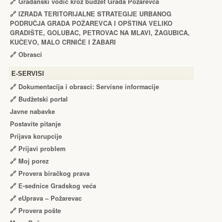
🔗
Građanski vodič kroz budžet Grada Požarevca
🔗
IZRADA TЕRITORIJALNЕ STRATЕGIJЕ URBANOG
PODRUČJA GRADA POŽARЕVCA I OPŠTINA VЕLIKO
GRADIŠTЕ, GOLUBAC, PЕTROVAC NA MLAVI, ŽAGUBICA,
KUČЕVO, MALO CRNIĆЕ I ŽABARI
🔗
Obrasci
Е-SERVISI
🔗 Dokumentacija i obrasci: Servisne informacije
🔗 Budžetski portal
Javne nabavke
Postavite pitanje
Prijava korupcije
🔗 Prijavi problem
🔗 Moj porez
🔗 Provera biračkog prava
🔗 Е-sednice Gradskog veća
🔗 eUprava – Požarevac
🔗 Provera pošte