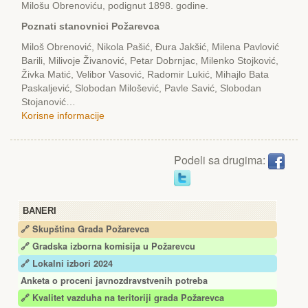
Milošu Obrenoviću, podignut 1898. godine.
Poznati stanovnici Požarevca
Miloš Obrenović, Nikola Pašić, Đura Jakšić, Milena Pavlović
Barili, Milivoje Živanović, Petar Dobrnjac, Milenko Stojković,
Živka Matić, Velibor Vasović, Radomir Lukić, Mihajlo Bata
Paskaljević, Slobodan Milošević, Pavle Savić, Slobodan
Stojanović…
Korisne informacije
Podeli sa drugima:
BANERI
🔗 Skupština Grada Požarevca
🔗
Gradska izborna komisija u Požarevcu
🔗 Lokalni izbori 2024
Anketa o proceni javnozdravstvenih potreba
🔗 Kvalitet vazduha na teritoriji grada Požarevca