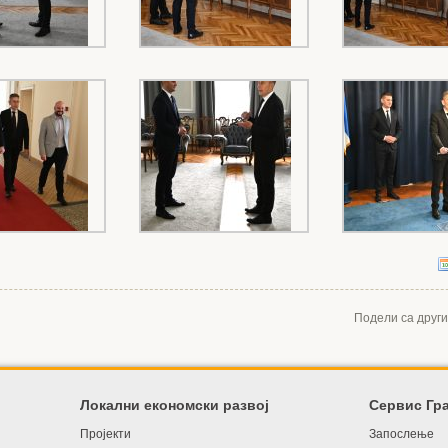
Подели са друг
Локални економски развој
Сервис Гр
Пројекти
Запослење