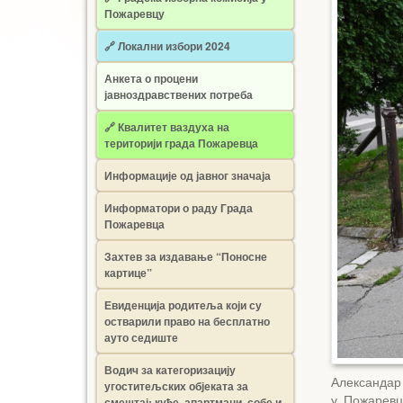
Пожаревцу
🔗 Локални избори 2024
Анкета о процени
јавноздравствених потреба
🔗 Квалитет ваздуха на
територији града Пожаревца
Информације од јавног значаја
Информатори о раду Града
Пожаревца
Захтев за издавање “Поносне
картице”
Евиденција родитеља који су
остварили право на бесплатно
ауто седиште
Водич за категоризацију
Александар
угоститељских објеката за
у Пожаревц
смештај: куће, апартмани, собе и