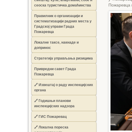
сеоска туристичка домаћинства
Пожаревца 
Правилник о организацији и
систематизацији радних места у
Градској управи Града
Пожаревца
Локалне таксе, накнаде и
допринос
Стратегија управљања ризицима
Привредни савет Града
Пожаревца
🔗
Извештај о раду инспекцијских
органа
🔗
Годишњи планови
инспекцијских надзора
🔗 ГИС Пожаревац
🔗 Локална пореска