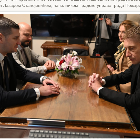
и Лазаром Станојевићем, начелником Градске управе града Пожар