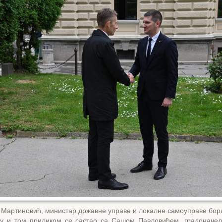
 Мартиновић, министар државне управе и локалне самоуправе бора
у и том приликом се састао са Сашом Павловићем, градоначе