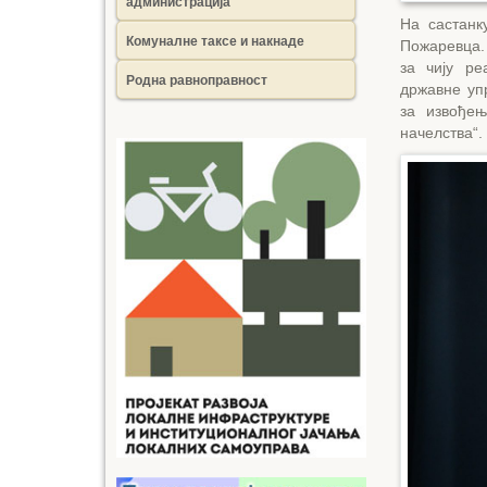
администрација
На састанк
Комуналне таксе и накнаде
Пожаревцa. 
за чију ре
Родна равноправност
државне уп
за извође
начелства“.