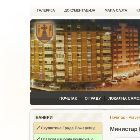
ГАЛЕРИЈА
ДОКУМЕНТАЦИЈА
МАПА САЈТА
К
ПОЧЕТАК
О ГРАДУ
ЛОКАЛНА САМО
Почетак
»
Актуе
БАНЕРИ
🔗 Скупштина Града Пожаревца
Министар 
🔗
Градска изборна комисија у