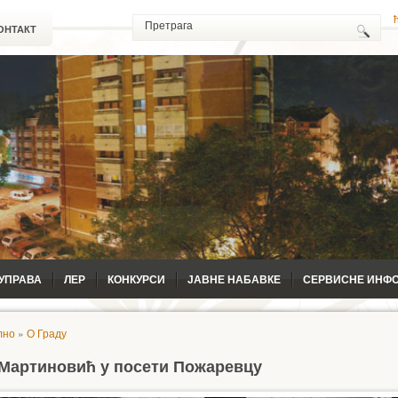
ОНТАКТ
УПРАВА
ЛЕР
КОНКУРСИ
ЈАВНЕ НАБАВКЕ
СЕРВИСНЕ ИНФ
лно
»
О Граду
Мартиновић у посети Пожаревцу