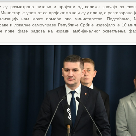
у су разматрана питања и пројекти од великог значаја за екон
Министар је упознат са пројектима који су у плану, а разговарано 
ализацију нам може помоћи ово министарство. Подсећамо, М
раве и локалне самоуправе Републике Србије издвојило је 10 ми
ње прве фазе радова на изради амбијеналног осветљења фас