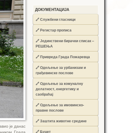
ДОКУМЕНТАЦИЈА
🔗
Службени гласници
🔗
Регистар прописа
🔗
Јединствени бирачки списак –
РЕШЕЊА
🔗
Привреда Града Пожаревца
🔗
Одељење за урбанизам и
грађевинске послове
🔗
Одељење за комуналну
делатност, енергетику и
саобраћај
🔗
Одељење за имовинско-
правне послове
🔗
Заштита животне средине
вио је данас
🔗
Буџет
лником Града