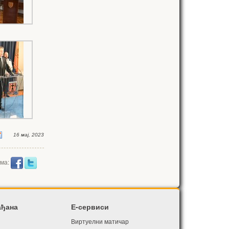
16 мај, 2023
има:
ађана
Е-сервиси
Виртуелни матичар