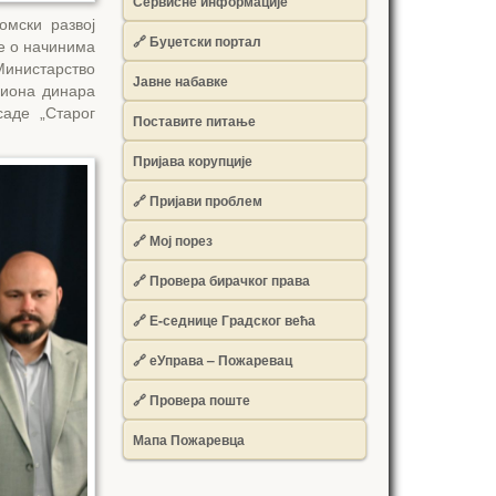
Сервисне информације
омски развој
🔗 Буџетски портал
је о начинима
инистарство
Јавне набавке
лиона динара
аде „Старог
Поставите питање
Пријава корупције
🔗 Пријави проблем
🔗 Мој порез
🔗 Провера бирачког права
🔗 Е-седнице Градског већа
🔗 еУправа – Пожаревац
🔗 Провера поште
Мапа Пожаревца