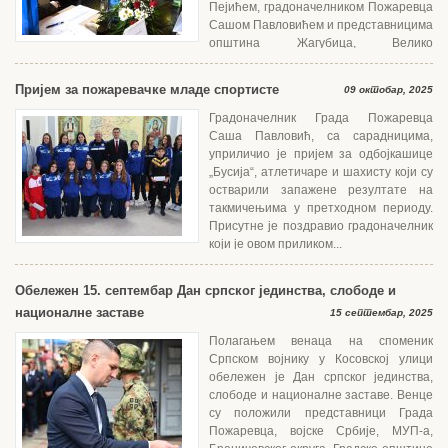
Пејићем, градоначелником Пожаревца
Сашом Павловићем и представницима
општина Жагубица, Велико
Градиште,...
Пријем за пожаревачке младе спортисте
09 октобар, 2025
Градоначелник Града Пожаревца
Саша Павловић, са сарадницима,
уприличио је пријем за одбојкашице
„Бусија“, атлетичаре и шахисту који су
остварили запажене резултате на
такмичењима у претходном периоду.
Присутне је поздравио градоначелник
који је овом приликом...
Обележен 15. септембар Дан српског јединства, слободе и
националне заставе
15 септембар, 2025
Полагањем венаца на споменик
Српском војнику у Косовској улици
обележен је Дан српског јединства,
слободе и националне заставе. Венце
су положили представници Града
Пожаревца, војске Србије, МУП-а,