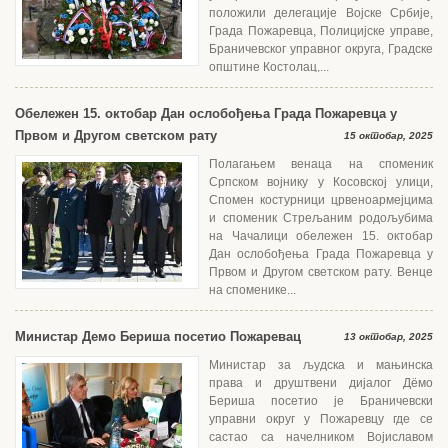
положили делегације Војске Србије,
Града Пожаревца, Полицијске управе,
Браничевског управног округа, Градске
општине Костолац,...
Обележен 15. октобар Дан ослобођења Града Пожаревца у
Првом и Другом светском рату
15 октобар, 2025
Полагањем венаца на споменик
Српском војнику у Косовској улици,
Спомен костурници црвеноармејцима
и споменик Стрељаним родољубима
на Чачалици обележен 15. октобар
Дан ослобођења Града Пожаревца у
Првом и Другом светском рату. Венце
на споменике...
Министар Демо Бериша посетио Пожаревац
13 октобар, 2025
Министар за људска и мањинска
права и друштвени дијалог Дëмо
Бериша посетио је Браничевски
управни округ у Пожаревцу где се
састао са начелником Војиславом