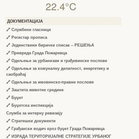
22.4°C
ДОКУМЕНТАЦИЈА
🔗
Службени гласници
🔗
Регистар прописа
🔗
Јединствени бирачки списак – РЕШЕЊА
🔗
Привреда Града Пожаревца
🔗
Одељење за урбанизам и грађевинске послове
🔗
Одељење за комуналну делатност, енергетику и
саобраћај
🔗
Одељење за имовинско-правне послове
🔗
Заштита животне средине
🔗
Буџет
🔗
Буџетска инспекција
Служба за интерну ревизију
🔗
Стратешки документи
🔗
Грађански водич кроз буџет Града Пожаревца
🔗
ИЗРАДА ТЕРИТОРИЈАЛНЕ СТРАТЕГИЈЕ УРБАНОГ