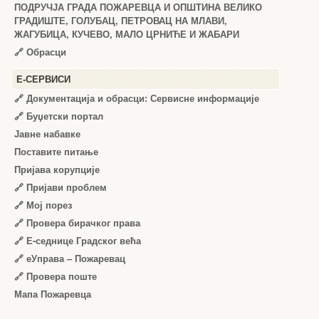
ПОДРУЧЈА ГРАДА ПОЖАРЕВЦА И ОПШТИНА ВЕЛИКО
ГРАДИШТЕ, ГОЛУБАЦ, ПЕТРОВАЦ НА МЛАВИ,
ЖАГУБИЦА, КУЧЕВО, МАЛО ЦРНИЋЕ И ЖАБАРИ
🔗
Обрасци
Е-СЕРВИСИ
🔗 Документација и обрасци: Сервисне информације
🔗 Буџетски портал
Јавне набавке
Поставите питање
Пријава корупције
🔗 Пријави проблем
🔗 Мој порез
🔗 Провера бирачког права
🔗 Е-седнице Градског већа
🔗 еУправа – Пожаревац
🔗 Провера поште
Мапа Пожаревца