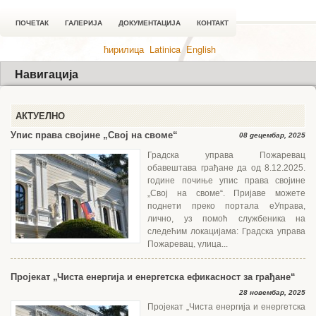
ПОЧЕТАК
ГАЛЕРИЈА
ДОКУМЕНТАЦИЈА
КОНТАКТ
ћирилица
Latinica
English
Навигација
АКТУЕЛНО
Упис права својине „Свој на своме“
08 децембар, 2025
Градска управа Пожаревац
обавештава грађане да од 8.12.2025.
године почиње упис права својине
„Свој на своме“. Пријаве можете
поднети преко портала еУправа,
лично, уз помоћ службеника на
следећим локацијама: Градска управа
Пожаревац, улица...
Пројекат „Чиста енергија и енергетска ефикасност за грађане“
28 новембар, 2025
Пројекат „Чиста енергија и енергетска