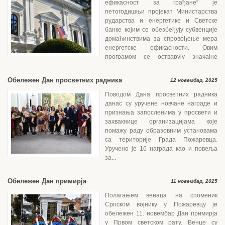
ефикасност за грађане“ је
петогодишњи пројекат Министарства
рударства и енергетике и Светске
банке којим се обезбеђују субвенције
домаћинствима за спровођење мера
енергетске ефикасности. Овим
програмом се остварују значајне
уштеде енергије,...
Обележен Дан просветних радника
12 новембар, 2025
Поводом Дана просветних радника
данас су уручене новчане награде и
признања запосленима у просвети и
захвакнице организацијама које
помажу раду образовним установама
са територије Града Пожаревца.
Уручено је 16 награда као и повеља
за...
Обележен Дан примирја
11 новембар, 2025
Полагањем венаца на споменик
Српском војнику у Пожаревцу је
обележен 11. новембар Дан примирја
у Првом светском рату. Венце су