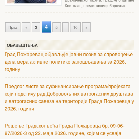
Браничевског округа, Градске општине
Костолац, представници борачких...
4
Прва
«
3
5
10
»
ОБАВЕШТЕЊА
Град Пожаревац објављује јавни позив за спровођење
дела мера активне политике запошљавања за 2026.
годину
Предлог листе за суфинансирање програма/пројеката
који подстичу рад Добровољних ватрогасних друштава
и ватрогасних савеза на територији Града Пожаревца у
2026. години
Решење Градског већа Града Пожаревца бр. 09-06-
87/2026-3 од 22. маја 2026. године, којим се усваја