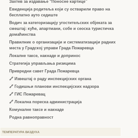
Захтев за издавање “Поносне картице”
Евиденција родитеља који су остварили право на
бесплатно ауто седиште
Водич за категоризацију угоститељских објеката за
смештај: куће, апартмани, собе и сеоска туристичка
домаћинства
Правилник о организацији и систематизацији радних
места у Градској управи Града Пожаревца
Локалне таксе, накнаде и допринос
Стратегија управљања ризицима
Привредни савет Града Пожаревца
🔗
Извештај о раду инспекцијских органа
🔗
Годишњи планови инспекцијских надзора
🔗 ГИС Пожаревац
🔗 Локална пореска администрација
Комуналне таксе и накнаде
Родна равноправност
ТЕМПЕРАТУРА ВАЗДУХА