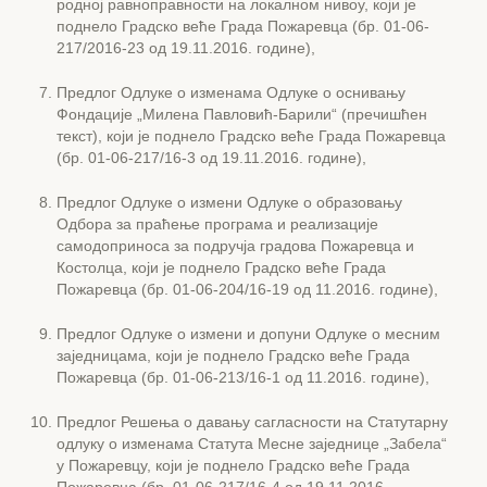
родној равноправности на локалном нивоу, који је
поднело Градско веће Града Пожаревца (бр. 01-06-
217/2016-23 од 19.11.2016. године),
Предлог Одлуке о изменама Одлуке о оснивању
Фондације „Милена Павловић-Барили“ (пречишћен
текст), који је поднело Градско веће Града Пожаревца
(бр. 01-06-217/16-3 од 19.11.2016. године),
Предлог Одлуке о измени Одлуке о образовању
Одбора за праћење програма и реализације
самодоприноса за подручја градова Пожаревца и
Костолца, који је поднело Градско веће Града
Пожаревца (бр. 01-06-204/16-19 од 11.2016. године),
Предлог Одлуке о измени и допуни Одлуке о месним
заједницама, који је поднело Градско веће Града
Пожаревца (бр. 01-06-213/16-1 од 11.2016. године),
Предлог Решења о давању сагласности на Статутарну
одлуку о изменама Статута Месне заједнице „Забела“
у Пожаревцу, који је поднело Градско веће Града