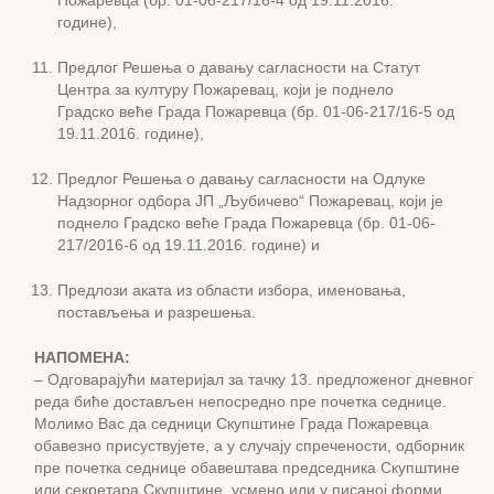
Пожаревца (бр. 01-06-217/16-4 од 19.11.2016.
године),
Предлог Решења о давању сагласности на Статут
Центра за културу Пожаревац, који је поднело
Градско веће Града Пожаревца (бр. 01-06-217/16-5 од
19.11.2016. године),
Предлог Решења о давању сагласности на Одлуке
Надзорног одбора ЈП „Љубичево“ Пожаревац, који је
поднело Градско веће Града Пожаревца (бр. 01-06-
217/2016-6 од 19.11.2016. године) и
Предлози аката из области избора, именовања,
постављења и разрешења.
НАПОМЕНА:
– Одговарајући материјал за тачку 13. предложеног дневног
реда биће достављен непосредно пре почетка седнице.
Молимо Вас да седници Скупштине Града Пожаревца
обавезно присуствујете, а у случају спречености, одборник
пре почетка седнице обавештава председника Скупштине
или секретара Скупштине, усмено или у писаној форми.