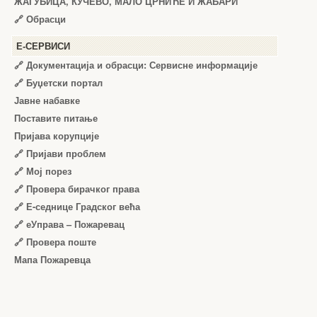
ЖАГУБИЦА, КУЧЕВО, МАЛО ЦРНИЋЕ И ЖАБАРИ
🔗
Обрасци
Е-СЕРВИСИ
🔗 Документација и обрасци: Сервисне информације
🔗 Буџетски портал
Јавне набавке
Поставите питање
Пријава корупције
🔗 Пријави проблем
🔗 Мој порез
🔗 Провера бирачког права
🔗 Е-седнице Градског већа
🔗 еУправа – Пожаревац
🔗 Провера поште
Мапа Пожаревца