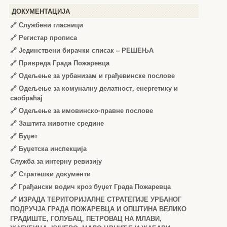
ДОКУМЕНТАЦИЈА
🔗
Службени гласници
🔗
Регистар прописа
🔗
Јединствени бирачки списак – РЕШЕЊА
🔗
Привреда Града Пожаревца
🔗
Одељење за урбанизам и грађевинске послове
🔗
Одељење за комуналну делатност, енергетику и
саобраћај
🔗
Одељење за имовинско-правне послове
🔗
Заштита животне средине
🔗
Буџет
🔗
Буџетска инспекција
Служба за интерну ревизију
🔗
Стратешки документи
🔗
Грађански водич кроз буџет Града Пожаревца
🔗
ИЗРАДА ТЕРИТОРИЈАЛНЕ СТРАТЕГИЈЕ УРБАНОГ
ПОДРУЧЈА ГРАДА ПОЖАРЕВЦА И ОПШТИНА ВЕЛИКО
ГРАДИШТЕ, ГОЛУБАЦ, ПЕТРОВАЦ НА МЛАВИ,