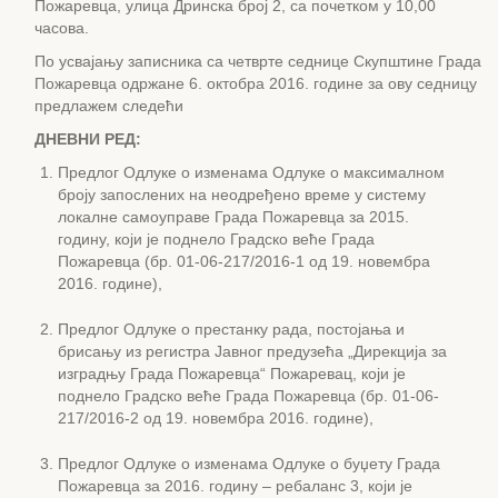
Пожаревца, улица Дринска број 2, са почетком у 10,00
часова.
По усвајању записника са четврте седнице Скупштине Града
Пожаревца одржане 6. октобра 2016. године за ову седницу
предлажем следећи
ДНЕВНИ РЕД:
Предлог Одлуке о изменама Одлуке о максималном
броју запослених на неодређено време у систему
локалне самоуправе Града Пожаревца за 2015.
годину, који је поднело Градско веће Града
Пожаревца (бр. 01-06-217/2016-1 од 19. новембра
2016. године),
Предлог Одлуке о престанку рада, постојања и
брисању из регистра Јавног предузећа „Дирекција за
изградњу Града Пожаревца“ Пожаревац, који је
поднело Градско веће Града Пожаревца (бр. 01-06-
217/2016-2 од 19. новембра 2016. године),
Предлог Одлуке о изменама Одлуке о буџету Града
Пожаревца за 2016. годину – ребаланс 3, који је