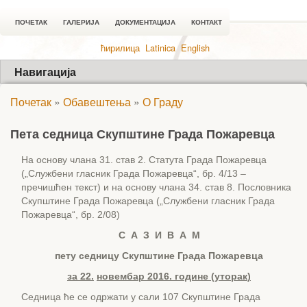
ПОЧЕТАК
ГАЛЕРИЈА
ДОКУМЕНТАЦИЈА
КОНТАКТ
ћирилица
Latinica
English
Навигација
Почетак
»
Обавештења
»
О Граду
Пета седница Скупштине Града Пожаревца
На основу члана 31. став 2. Статута Града Пожаревца
(„Службени гласник Града Пожаревца“, бр. 4/13 –
пречишћен текст) и на основу члана 34. став 8. Пословника
Скупштине Града Пожаревца („Службени гласник Града
Пожаревца“, бр. 2/08)
С А З И В А М
пету с
едницу Скупштине Града Пожаревца
за
22
.
новембар
2016. године (
уторак
)
Седница ће се одржати у сали 107 Скупштине Града