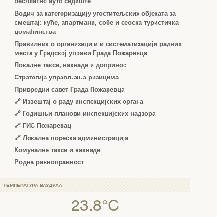
бесплатно ауто седиште
Водич за категоризацију угоститељских објеката за
смештај: куће, апартмани, собе и сеоска туристичка
домаћинства
Правилник о организацији и систематизацији радних
места у Градској управи Града Пожаревца
Локалне таксе, накнаде и допринос
Стратегија управљања ризицима
Привредни савет Града Пожаревца
🔗
Извештај о раду инспекцијских органа
🔗
Годишњи планови инспекцијских надзора
🔗 ГИС Пожаревац
🔗 Локална пореска администрација
Комуналне таксе и накнаде
Родна равноправност
ТЕМПЕРАТУРА ВАЗДУХА
23.8°C