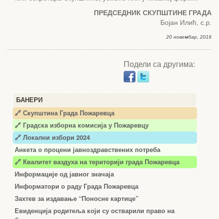
ПРЕДСЕДНИК СКУПШТИНЕ ГРАДА
Бојан Илић, с.р.
20 новембар, 2016
Подели са другима:
БАНЕРИ
🔗 Скупштина Града Пожаревца
🔗
Градска изборна комисија у Пожаревцу
🔗 Локални избори 2024
Анкета о процени јавноздравствених потреба
🔗 Квалитет ваздуха на територији града Пожаревца
Информације од јавног значаја
Информатори о раду Града Пожаревца
Захтев за издавање “Поносне картице”
Евиденција родитеља који су остварили право на