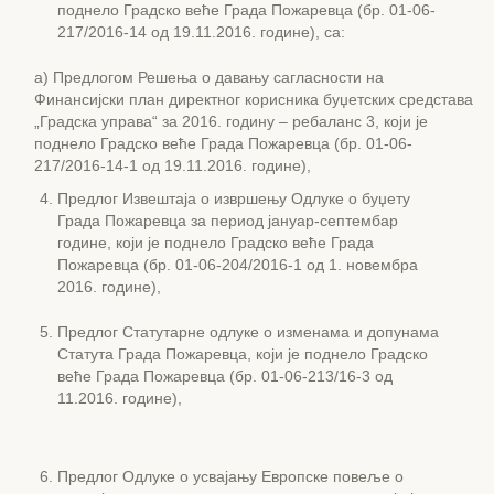
поднело Градско веће Града Пожаревца (бр. 01-06-
217/2016-14 од 19.11.2016. године), са:
а) Предлогом Решења о давању сагласности на
Финансијски план директног корисника буџетских средстава
„Градска управа“ за 2016. годину – ребаланс 3, који је
поднело Градско веће Града Пожаревца (бр. 01-06-
217/2016-14-1 од 19.11.2016. године),
Предлог Извештаја о извршењу Одлуке о буџету
Града Пожаревца за период јануар-септембар
године, који је поднело Градско веће Града
Пожаревца (бр. 01-06-204/2016-1 од 1. новембра
2016. године),
Предлог Статутарне одлуке о изменама и допунама
Статута Града Пожаревца, који је поднело Градско
веће Града Пожаревца (бр. 01-06-213/16-3 од
11.2016. године),
Предлог Одлуке о усвајању Европске повеље о