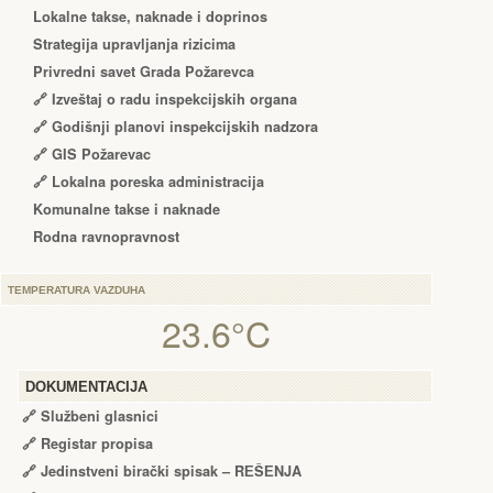
Lokalne takse, naknade i doprinos
Strategija upravljanja rizicima
Privredni savet Grada Požarevca
🔗
Izveštaj o radu inspekcijskih organa
🔗
Godišnji planovi inspekcijskih nadzora
🔗 GIS Požarevac
🔗 Lokalna poreska administracija
Komunalne takse i naknade
Rodna ravnopravnost
TEMPERATURA VAZDUHA
23.6°C
DOKUMENTACIJA
🔗
Službeni glasnici
🔗
Registar propisa
🔗
Jedinstveni birački spisak – RЕŠЕNJA