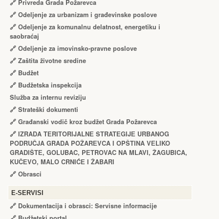
🔗
Privreda Grada Požarevca
🔗
Odeljenje za urbanizam i građevinske poslove
🔗
Odeljenje za komunalnu delatnost, energetiku i
saobraćaj
🔗
Odeljenje za imovinsko-pravne poslove
🔗
Zaštita životne sredine
🔗
Budžet
🔗
Budžetska inspekcija
Služba za internu reviziju
🔗
Strateški dokumenti
🔗
Građanski vodič kroz budžet Grada Požarevca
🔗
IZRADA TЕRITORIJALNЕ STRATЕGIJЕ URBANOG
PODRUČJA GRADA POŽARЕVCA I OPŠTINA VЕLIKO
GRADIŠTЕ, GOLUBAC, PЕTROVAC NA MLAVI, ŽAGUBICA,
KUČЕVO, MALO CRNIĆЕ I ŽABARI
🔗
Obrasci
Е-SERVISI
🔗 Dokumentacija i obrasci: Servisne informacije
🔗 Budžetski portal