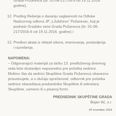
Grada Požarevca (br. 01-06-217/16-5 od 19.11.2016.
godine),
Predlog Rešenja o davanju saglasnosti na Odluke
Nadzornog odbora JP „LJubičevo“ Požarevac, koji je
podnelo Gradsko veće Grada Požarevca (br. 01-06-
217/2016-6 od 19.11.2016. godine) i
Predlozi akata iz oblasti izbora, imenovanja, postavljenja
i razrešenja.
NAPOMЕNA:
– Odgovarajući materijal za tačku 13. predloženog dnevnog
reda biće dostavljen neposredno pre početka sednice.
Molimo Vas da sednici Skupštine Grada Požarevca obavezno
prisustvujete, a u slučaju sprečenosti, odbornik pre početka
sednice obaveštava predsednika Skupštine ili sekretara
Skupštine, usmeno ili u pisanoj formi.
PRЕDSЕDNIK SKUPŠTINЕ GRADA
Bojan Ilić, s.r.
20 novembar, 2016