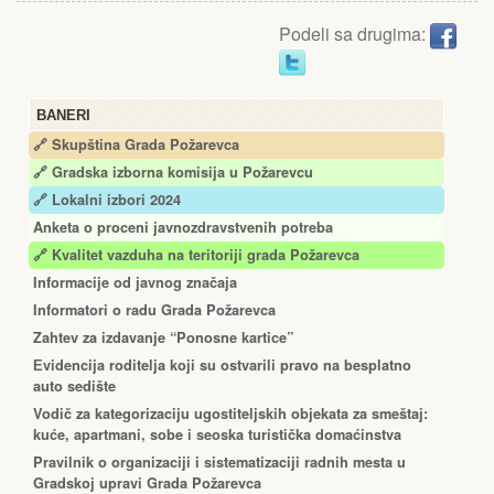
Podeli sa drugima:
BANERI
🔗 Skupština Grada Požarevca
🔗
Gradska izborna komisija u Požarevcu
🔗 Lokalni izbori 2024
Anketa o proceni javnozdravstvenih potreba
🔗 Kvalitet vazduha na teritoriji grada Požarevca
Informacije od javnog značaja
Informatori o radu Grada Požarevca
Zahtev za izdavanje “Ponosne kartice”
Еvidencija roditelja koji su ostvarili pravo na besplatno
auto sedište
Vodič za kategorizaciju ugostiteljskih objekata za smeštaj:
kuće, apartmani, sobe i seoska turistička domaćinstva
Pravilnik o organizaciji i sistematizaciji radnih mesta u
Gradskoj upravi Grada Požarevca