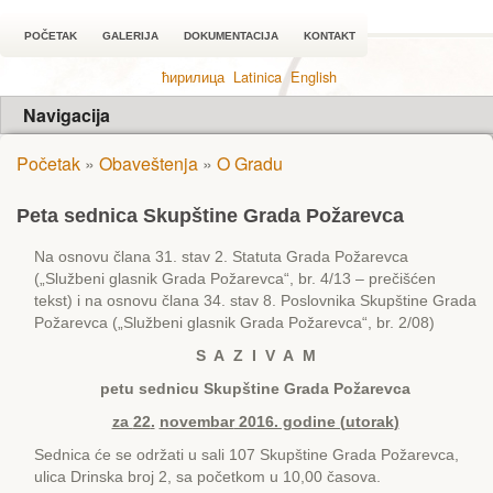
POČETAK
GALERIJA
DOKUMENTACIJA
KONTAKT
ћирилица
Latinica
English
Navigacija
Početak
»
Obaveštenja
»
O Gradu
Peta sednica Skupštine Grada Požarevca
Na osnovu člana 31. stav 2. Statuta Grada Požarevca
(„Službeni glasnik Grada Požarevca“, br. 4/13 – prečišćen
tekst) i na osnovu člana 34. stav 8. Poslovnika Skupštine Grada
Požarevca („Službeni glasnik Grada Požarevca“, br. 2/08)
S A Z I V A M
petu s
ednicu Skupštine Grada Požarevca
za
22
.
novembar
2016. godine (
utorak
)
Sednica će se održati u sali 107 Skupštine Grada Požarevca,
ulica Drinska broj 2, sa početkom u 10,00 časova.