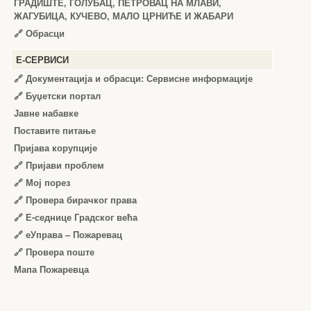
ГРАДИШТЕ, ГОЛУБАЦ, ПЕТРОВАЦ НА МЛАВИ,
ЖАГУБИЦА, КУЧЕВО, МАЛО ЦРНИЋЕ И ЖАБАРИ
🔗
Обрасци
Е-СЕРВИСИ
🔗 Документација и обрасци: Сервисне информације
🔗 Буџетски портал
Јавне набавке
Поставите питање
Пријава корупције
🔗 Пријави проблем
🔗 Мој порез
🔗 Провера бирачког права
🔗 Е-седнице Градског већа
🔗 еУправа – Пожаревац
🔗 Провера поште
Мапа Пожаревца