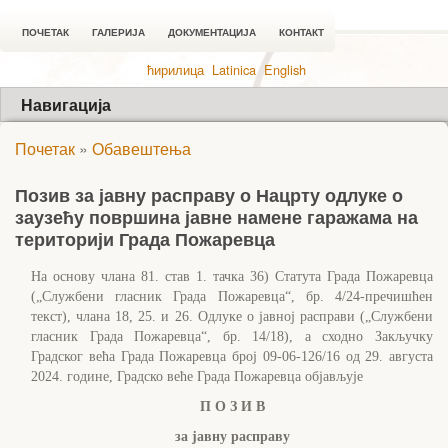
ПОЧЕТАК
ГАЛЕРИЈА
ДОКУМЕНТАЦИЈА
КОНТАКТ
ћирилица
Latinica
English
Навигација
Почетак
»
Обавештења
Позив за јавну расправу о Нацрту одлуке о
заузећу површина јавне намене гаражама на
територији Града Пожаревца
На основу члана 81. став 1. тачка 36) Статута Града Пожаревца
(„Службени гласник Града Пожаревца“, бр. 4/24-пречишћен
текст), члана 18, 25. и 26. Одлуке о јавној расправи („Службени
гласник Града Пожаревца“, бр. 14/18), а сходно Закључку
Градског већа Града Пожаревца број 09-06-126/16 од 29. августа
2024. године, Градско веће Града Пожаревца објављује
П О З И В
за јавну расправу