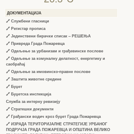
ДОКУМЕНТАЦИЈА
🔗
Службени гласници
🔗
Регистар прописа
🔗
Јединствени бирачки списак – РЕШЕЊА
🔗
Привреда Града Пожаревца
🔗
Одељење за урбанизам и грађевинске послове
🔗
Одељење за комуналну делатност, енергетику и
саобраћај
🔗
Одељење за имовинско-правне послове
🔗
Заштита животне средине
🔗
Буџет
🔗
Буџетска инспекција
Служба за интерну ревизију
🔗
Стратешки документи
🔗
Грађански водич кроз буџет Града Пожаревца
🔗
ИЗРАДА ТЕРИТОРИЈАЛНЕ СТРАТЕГИЈЕ УРБАНОГ
ПОДРУЧЈА ГРАДА ПОЖАРЕВЦА И ОПШТИНА ВЕЛИКО