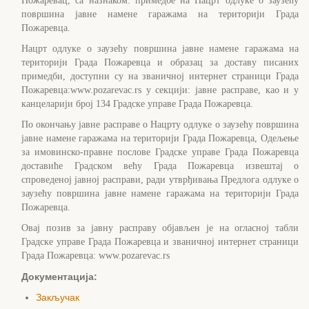
Пожаревац, са назнаком: примедбе на
Нацрт одлуке о заузећу
површина јавне намене гаражама на територији Града
Пожаревца
.
Нацрт одлуке о заузећу површина јавне намене гаражама на
територији Града Пожаревца
и образац за доставу писаних
примедби, доступни су на званичној интернет страници Града
Пожаревца:
www.pozarevac.rs
у секцији: јавне расправе, као и у
канцеларији број 134 Градске управе Града Пожаревца.
По окончању јавне расправе о
Нацрту одлуке о заузећу површина
јавне намене гаражама на територији Града Пожаревца
, Одељење
за имовинско-правне послове Градске управе Града Пожаревца
доставиће Градском већу Града Пожаревца извештај о
спроведеној јавној расправи, ради утврђивања Предлога
одлуке о
заузећу површина јавне намене гаражама на територији Града
Пожаревца
.
Овај позив за јавну расправу објављен је на огласној табли
Градске управе Града Пожаревца и званичној интернет страници
Града Пожаревца:
www.pozarevac.rs
Документација:
Закључак