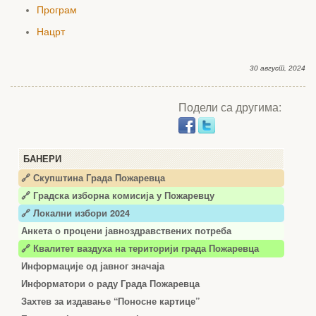
Програм
Нацрт
30 август, 2024
Подели са другима:
БАНЕРИ
🔗 Скупштина Града Пожаревца
🔗
Градска изборна комисија у Пожаревцу
🔗 Локални избори 2024
Анкета о процени јавноздравствених потреба
🔗 Квалитет ваздуха на територији града Пожаревца
Информације од јавног значаја
Информатори о раду Града Пожаревца
Захтев за издавање “Поносне картице”