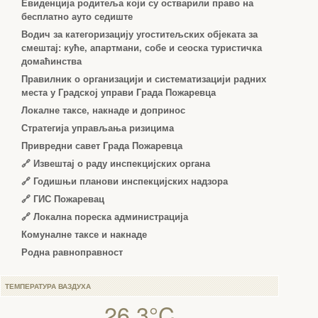
Евиденција родитеља који су остварили право на
бесплатно ауто седиште
Водич за категоризацију угоститељских објеката за
смештај: куће, апартмани, собе и сеоска туристичка
домаћинства
Правилник о организацији и систематизацији радних
места у Градској управи Града Пожаревца
Локалне таксе, накнаде и допринос
Стратегија управљања ризицима
Привредни савет Града Пожаревца
🔗
Извештај о раду инспекцијских органа
🔗
Годишњи планови инспекцијских надзора
🔗 ГИС Пожаревац
🔗 Локална пореска администрација
Комуналне таксе и накнаде
Родна равноправност
ТЕМПЕРАТУРА ВАЗДУХА
26.3°C