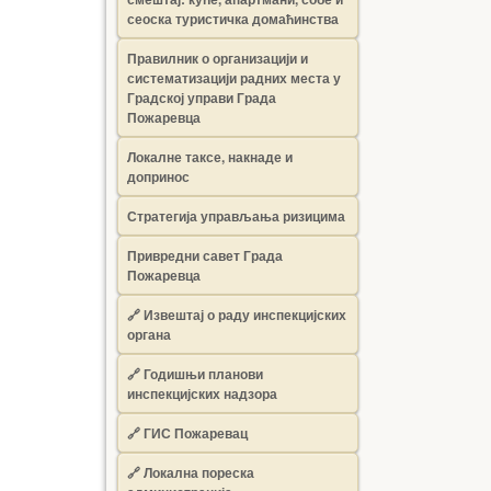
сеоска туристичка домаћинства
Правилник о организацији и
систематизацији радних места у
Градској управи Града
Пожаревца
Локалне таксе, накнаде и
допринос
Стратегија управљања ризицима
Привредни савет Града
Пожаревца
🔗
Извештај о раду инспекцијских
органа
🔗
Годишњи планови
инспекцијских надзора
🔗 ГИС Пожаревац
🔗 Локална пореска