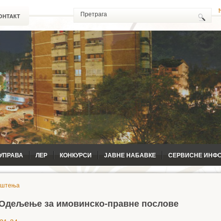
ОНТАКТ
УПРАВА
ЛЕР
КОНКУРСИ
ЈАВНЕ НАБАВКЕ
СЕРВИСНЕ ИНФ
ештења
Одељење за имовинско-правне послове