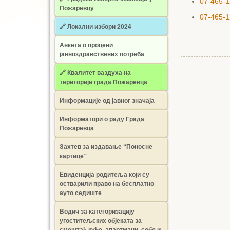
07-465-1
Пожаревцу
07-465-1
🔗 Локални избори 2024
Анкета о процени
јавноздравствених потреба
🔗 Квалитет ваздуха на
територији града Пожаревца
Информације од јавног значаја
Информатори о раду Града
Пожаревца
Захтев за издавање “Поносне
картице”
Евиденција родитеља који су
остварили право на бесплатно
ауто седиште
Водич за категоризацију
угоститељских објеката за
смештај: куће, апартмани, собе и