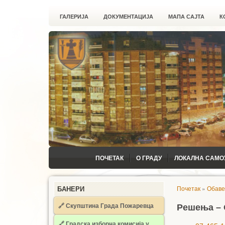
ГАЛЕРИЈА
ДОКУМЕНТАЦИЈА
МАПА САЈТА
К
ПОЧЕТАК
О ГРАДУ
ЛОКАЛНА САМО
Почетак
»
Обав
БАНЕРИ
🔗 Скупштина Града Пожаревца
Решења – 
🔗
Градска изборна комисија у