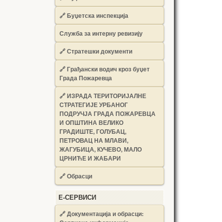
🔗
Буџетска инспекција
Служба за интерну ревизију
🔗
Стратешки документи
🔗
Грађански водич кроз буџет
Града Пожаревца
🔗
ИЗРАДА ТЕРИТОРИЈАЛНЕ
СТРАТЕГИЈЕ УРБАНОГ
ПОДРУЧЈА ГРАДА ПОЖАРЕВЦА
И ОПШТИНА ВЕЛИКО
ГРАДИШТЕ, ГОЛУБАЦ,
ПЕТРОВАЦ НА МЛАВИ,
ЖАГУБИЦА, КУЧЕВО, МАЛО
ЦРНИЋЕ И ЖАБАРИ
🔗
Обрасци
Е-СЕРВИСИ
🔗 Документација и обрасци: