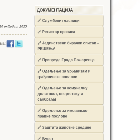
ДОКУМЕНТАЦИЈА
🔗
Службени гласници
20 октобар, 2025
🔗
Регистар прописа
🔗
Јединствени бирачки списак –
има:
РЕШЕЊА
🔗
Привреда Града Пожаревца
🔗
Одељење за урбанизам и
грађевинске послове
🔗
Одељење за комуналну
делатност, енергетику и
саобраћај
🔗
Одељење за имовинско-
правне послове
🔗
Заштита животне средине
🔗
Буџет