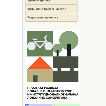
администрација
Комуналне таксе и накнаде
Родна равноправност