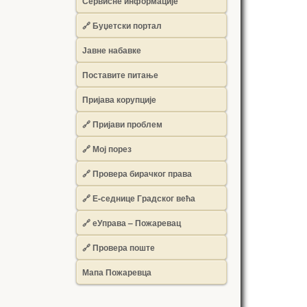
Сервисне информације
🔗 Буџетски портал
Јавне набавке
Поставите питање
Пријава корупције
🔗 Пријави проблем
🔗 Мој порез
🔗 Провера бирачког права
🔗 Е-седнице Градског већа
🔗 еУправа – Пожаревац
🔗 Провера поште
Мапа Пожаревца