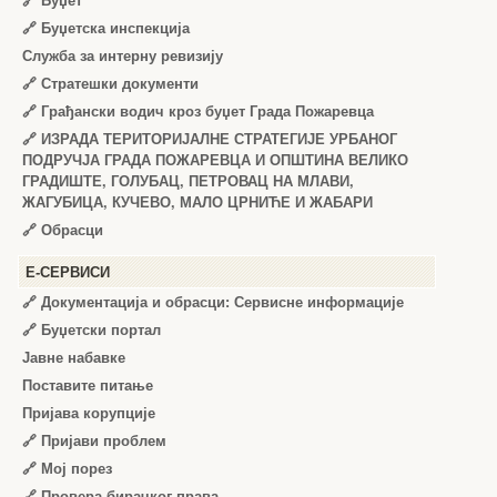
🔗
Буџет
🔗
Буџетска инспекција
Служба за интерну ревизију
🔗
Стратешки документи
🔗
Грађански водич кроз буџет Града Пожаревца
🔗
ИЗРАДА ТЕРИТОРИЈАЛНЕ СТРАТЕГИЈЕ УРБАНОГ
ПОДРУЧЈА ГРАДА ПОЖАРЕВЦА И ОПШТИНА ВЕЛИКО
ГРАДИШТЕ, ГОЛУБАЦ, ПЕТРОВАЦ НА МЛАВИ,
ЖАГУБИЦА, КУЧЕВО, МАЛО ЦРНИЋЕ И ЖАБАРИ
🔗
Обрасци
Е-СЕРВИСИ
🔗 Документација и обрасци: Сервисне информације
🔗 Буџетски портал
Јавне набавке
Поставите питање
Пријава корупције
🔗 Пријави проблем
🔗 Мој порез
🔗 Провера бирачког права