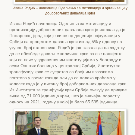
Ивана Родић – начелница Одељења за мотивацију и организацију
добровољних давалаца крви
Ивана Родић начелница Одељења за мотивацију и
организацију добровољних давалаца крви је истакла да је
Пожаревац јград који је више од деценије најхуманији у
Србији са процентом давања крви изнад 5% у односу на
укупан број становника. Родић је још казала да на задатку
да се обезбеде довољне количине крви за све пацијенте
који се лече у здравственим институцијама у Београду и
осам Општих болница у централној Србији, Институт за
трансфузију крви се сусретао са бројним изазовима
поготово у време ковида али да се полако враћамо у
колосек када је у питању број доборвољних давалаца крви.
Из Института за транфузију крви Србије очекују да прикупе
више од 71.000 јединица крви, што је значајан пораст у
односу на 2021. годину у којој је било 65.535 јединица.