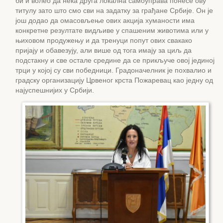
би и волео да нека друга локална самоуправа понесе ову
титулу зато што смо сви на задатку за грађане Србије. Он је
још додао да омасовљење ових акција хуманости има
конкретне резултате видљиве у спашеним животима или у
њиховом продужењу и да тренуци попут ових свакако
пријају и обавезују, али више од тога имају за циљ да
подстакну и све остале средине да се прикључе овој јединој
трци у којој су сви победници. Градоначелник је похвалио и
градску организацију Црвеног крста Пожаревац као једну од
најуспешнијих у Србији.