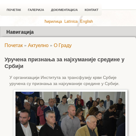
ПОЧЕТАК
ГАЛЕРИЈА
ДОКУМЕНТАЦИЈА
КОНТАКТ
ћирилица
Latinica
English
Навигација
Почетак
»
Актуелно
»
О Граду
Уручена признања за најхуманије средине у
Србији
У организацији Института за трансфузију крви Србије
уручена су признања за најхуманије средине у Србији.