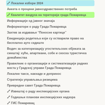
🔗 Локални избори 2024
Анкета о процени јавноздравствених потреба
🔗 Квалитет ваздуха на територији града Пожаревца
Информације од јавног значаја
Информатори о раду Града Пожаревца
Захтев за издавање “Поносне картице”
Евиденција родитеља који су остварили право на
бесплатно ауто седиште
Водич за категоризацију угоститељских објеката за
смештај: куће, апартмани, собе и сеоска туристичка
домаћинства
Правилник о организацији и систематизацији радних
места у Градској управи Града Пожаревца
Локалне таксе, накнаде и допринос
Стратегија управљања ризицима
Привредни савет Града Пожаревца
🔗
Извештај о раду инспекцијских органа
🔗
Годишњи планови инспекцијских надзора
🔗 ГИС Пожаревац