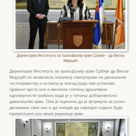
Директорка Института за трансфузију крви Србије – др Весна
Мијуцић
Директорка Института за трансфузију крви Србије др Весна
Мијуцић се захвалила локалној самоуправи на данашњем
гостопримству и истакла је значај рада ове установе,
Црвеног крста али и високом степену друштвене
одговорности грађана када је у питању доборовољно
давалаштво крви. Она је оценила да је формула за успех
деловање свих нас и да очекује да наредне године буде
прикупљено још више јединица крви.