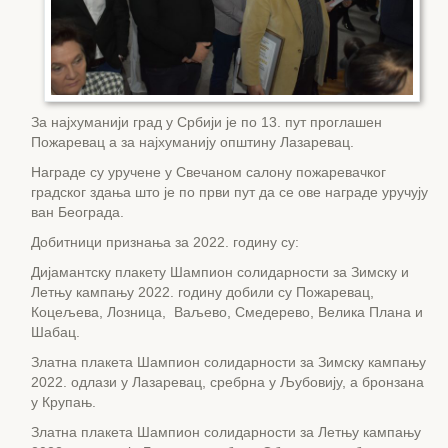
За најхуманији град у Србији је по 13. пут проглашен
Пожаревац а за најхуманију општину Лазаревац.
Награде су уручене у Свечаном салону пожаревачког
градског здања што је по први пут да се ове награде уручују
ван Београда.
Добитници признања за 2022. годину су:
Дијамантску плакету Шампион солидарности за Зимску и
Летњу кампању 2022. годину добили су Пожаревац,
Коцељева, Лозница, Ваљево, Смедерево, Велика Плана и
Шабац.
Златна плакета Шампион солидарности за Зимску кампању
2022. одлази у Лазаревац, сребрна у Љубовију, а бронзана
у Крупањ.
Златна плакета Шампион солидарности за Летњу кампању