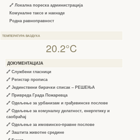
🔗 Локална пореска администрација
Комуналне таксе и накнаде
Родна равноправност
ТЕМПЕРАТУРА ВАЗДУХА
20.2°C
ДОКУМЕНТАЦИЈА
🔗
Службени гласници
🔗
Регистар прописа
🔗
Јединствени бирачки списак – РЕШЕЊА
🔗
Привреда Града Пожаревца
🔗
Одељење за урбанизам и грађевинске послове
🔗
Одељење за комуналну делатност, енергетику и
саобраћај
🔗
Одељење за имовинско-правне послове
🔗
Заштита животне средине