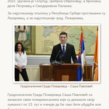
2022. уручена је Голупцу, сребрна Обреновцу, а бронзану
деле Петровац и Смедеревска Паланка.
За најуспешнију општину у Републици Србији проглашени су
Лазаревац, а за најуспешнији град Пожаревац.
Градоначелник Града Пожаревца – Саша Павловић
Градоначелник Града Пожаревца Саша Павловић се
захвалио свим пожаревљанима који су доказали своју
хуманост по 13. пут и очекује да ће тако бити убудуће али