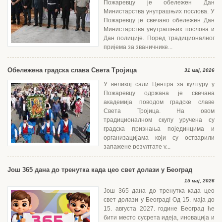
Пожаревцу је обележен Дан
Министарства унутрашњих послова. У
Пожаревцу је свечано обележен Дан
Министарства унутрашњих послова и
Дан полиције. Поред традиционалног
пријема за званичнике...
Обележена градска слава Света Тројица
31 мај, 2026
У великој сали Центра за културу у
Пожаревцу одржана је свечана
академија поводом градске славе
Света Тројица. На овом
традиционалном скупу уручена су
градска признања појединцима и
организацијама који су остварили
запажене резултате у...
Још 365 дана до тренутка када цео свет долази у Београд
15 мај, 2026
Још 365 дана до тренутка када цео
свет долази у Београд! Од 15. маја до
15. августа 2027. године Београд ће
бити место сусрета идеја, иновација и