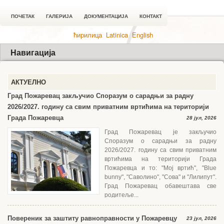
ПОЧЕТАК
ГАЛЕРИЈА
ДОКУМЕНТАЦИЈА
КОНТАКТ
ћирилица
Latinica
English
Навигација
АКТУЕЛНО
Град Пожаревац закључио Споразум о сарадњи за радну
2026/2027. годину са свим приватним вртићима на територији
Града Пожаревца
28 јул, 2026
Град Пожаревац је закључио
Споразум о сарадњи за радну
2026/2027. годину са свим приватним
вртићима на територији Града
Пожаревца и то: "Мој вртић", "Blue
bunny", "Саволино", "Сова" и "Лилипут".
Град Пожаревац обавештава све
родитеље...
Повереник за заштиту равноправности у Пожаревцу
23 јул, 2026