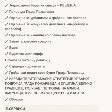
🔗
Јединствени бирачки списак – РЕШЕЊА
🔗
Привреда Града Пожаревца
🔗
Одељење за урбанизам и грађевинске послове
🔗
Одељење за комуналну делатност, енергетику и
саобраћај
🔗
Одељење за имовинско-правне послове
🔗
Заштита животне средине
🔗
Буџет
🔗
Буџетска инспекција
Служба за интерну ревизију
🔗
Стратешки документи
🔗
Грађански водич кроз буџет Града Пожаревца
🔗
ИЗРАДА ТЕРИТОРИЈАЛНЕ СТРАТЕГИЈЕ УРБАНОГ
ПОДРУЧЈА ГРАДА ПОЖАРЕВЦА И ОПШТИНА ВЕЛИКО
ГРАДИШТЕ, ГОЛУБАЦ, ПЕТРОВАЦ НА МЛАВИ,
ЖАГУБИЦА, КУЧЕВО, МАЛО ЦРНИЋЕ И ЖАБАРИ
🔗
Обрасци
Е-СЕРВИСИ