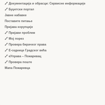
🔗 Документација и обрасци: Сервисне информације
🔗 Буџетски портал
Јавне набавке
Поставите питање
Пријава корупције
🔗 Пријави проблем
🔗 Мој порез
🔗 Провера бирачког права
🔗 Е-седнице Градског већа
🔗 еУправа – Пожаревац
🔗 Провера поште
Мапа Пожаревца