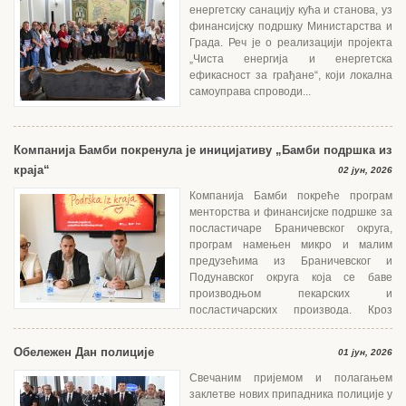
енергетску санацију кућа и станова, уз
финансијску подршку Министарства и
Града. Реч је о реализацији пројекта
„Чиста енергија и енергетска
ефикасност за грађане“, који локална
самоуправа спроводи...
Компанија Бамби покренула је иницијативу „Бамби подршка из
краја“
02 јун, 2026
Компанија Бамби покреће програм
менторства и финансијске подршке за
посластичаре Браничевског округа,
програм намењен микро и малим
предузећима из Браничевског и
Подунавског округа која се баве
производњом пекарских и
посластичарских производа. Кроз
едукацију, менторски...
Обележен Дан полиције
01 јун, 2026
Свечаним пријемом и полагањем
заклетве нових припадника полиције у