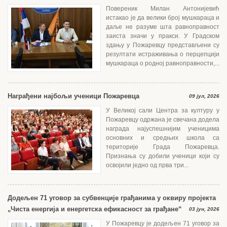
Повереник Милан Антонијевић
истакао је да велики број мушкараца и
даље не разуме шта равноправност
заиста значи у пракси. У Градском
здању у Пожаревцу представљени су
резултати истраживања о перцепцији
мушкараца о родној равноправности,...
Награђени најбољи ученици Пожаревца
09 јул, 2026
У Великој сали Центра за културу у
Пожаревцу одржана је свечана додела
награда најуспешнијим ученицима
основних и средњих школа са
територије Града Пожаревца.
Признања су добили ученици који су
освојили једно од прва три...
Додељен 71 уговор за субвенције грађанима у оквиру пројекта
„Чиста енергија и енергетска ефикасност за грађане“
03 јун, 2026
У Пожаревцу је додељен 71 уговор за