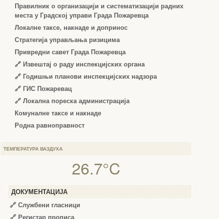
Правилник о организацији и систематизацији радних
места у Градској управи Града Пожаревца
Локалне таксе, накнаде и допринос
Стратегија управљања ризицима
Привредни савет Града Пожаревца
🔗
Извештај о раду инспекцијских органа
🔗
Годишњи планови инспекцијских надзора
🔗 ГИС Пожаревац
🔗 Локална пореска администрација
Комуналне таксе и накнаде
Родна равноправност
ТЕМПЕРАТУРА ВАЗДУХА
26.7°C
ДОКУМЕНТАЦИЈА
🔗
Службени гласници
🔗
Регистар прописа