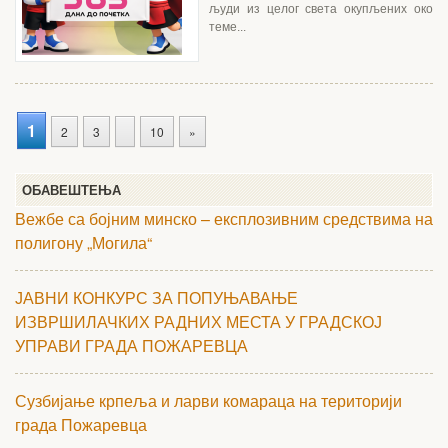
људи из целог света окупљених око
теме...
1
2
3
10
»
ОБАВЕШТЕЊА
Вежбе са бојним минско – експлозивним средствима на
полигону „Могила“
ЈАВНИ КОНКУРС ЗА ПОПУЊАВАЊЕ
ИЗВРШИЛАЧКИХ РАДНИХ МЕСТА У ГРАДСКОЈ
УПРАВИ ГРАДА ПОЖАРЕВЦА
Сузбијање крпеља и ларви комараца на територији
града Пожаревца