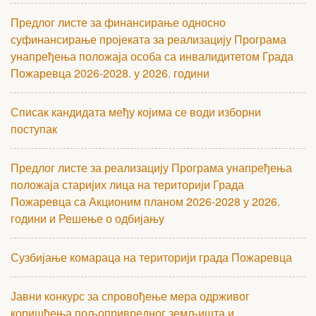
Предлог листе за финансирање односно
суфинансирање пројеката за реализацију Програма
унапређења положаја особа са инвалидитетом Града
Пожаревца 2026-2028. у 2026. години
Списак кандидата међу којима се води изборни
поступак
Предлог листе за реализацију Програма унапређења
положаја старијих лица на територији Града
Пожаревца са Акционим планом 2026-2028 у 2026.
години и Решење о одбијању
Сузбијање комараца на територији града Пожаревца
Јавни конкурс за спровођење мера одрживог
коришћења пољопривредног земљишта и