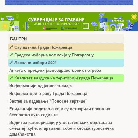
БАНЕРИ
🔗 Скупштина Града Пожаревца
🔗
Градска изборна комисија у Пожаревцу
🔗 Локални избори 2024
Анкета о процени јавноздравствених потреба
🔗 Квалитет ваздуха на територији града Пожаревца
Информације од јавног значаја
Информатори о раду Града Пожаревца
Захтев за издавање “Поносне картице”
Евиденција родитеља који су остварили право на
бесплатно ауто седиште
Водич за категоризацију угоститељских објеката за
смештај: куће, апартмани, собе и сеоска туристичка
домаћинства