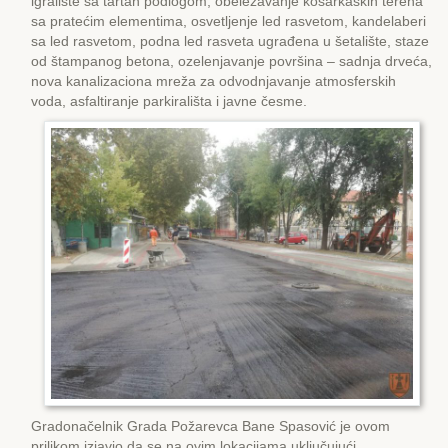
igralište sa tartan podlogom, obeležavanje košarkaških terena
sa pratećim elementima, osvetljenje led rasvetom, kandelaberi
sa led rasvetom, podna led rasveta ugrađena u šetalište, staze
od štampanog betona, ozelenjavanje površina – sadnja drveća,
nova kanalizaciona mreža za odvodnjavanje atmosferskih
voda, asfaltiranje parkirališta i javne česme.
Gradonačelnik Grada Požarevca Bane Spasović je ovom
prilikom izjavio da se na ovim lokacijama uključujući