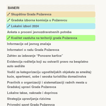
BANERI
🔗 Skupština Grada Požarevca
🔗
Gradska izborna komisija u Požarevcu
🔗 Lokalni izbori 2024
Anketa o proceni javnozdravstvenih potreba
🔗 Kvalitet vazduha na teritoriji grada Požarevca
Informacije od javnog značaja
Informatori o radu Grada Požarevca
Zahtev za izdavanje “Ponosne kartice”
Еvidencija roditelja koji su ostvarili pravo na besplatno
auto sedište
Vodič za kategorizaciju ugostiteljskih objekata za smeštaj:
kuće, apartmani, sobe i seoska turistička domaćinstva
Pravilnik o organizaciji i sistematizaciji radnih mesta u
Gradskoj upravi Grada Požarevca
Lokalne takse, naknade i doprinos
Strategija upravljanja rizicima
Privredni savet Grada Požarevca