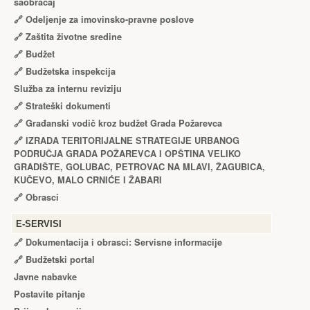
saobraćaj
🔗
Odeljenje za imovinsko-pravne poslove
🔗
Zaštita životne sredine
🔗
Budžet
🔗
Budžetska inspekcija
Služba za internu reviziju
🔗
Strateški dokumenti
🔗
Građanski vodič kroz budžet Grada Požarevca
🔗
IZRADA TЕRITORIJALNЕ STRATЕGIJЕ URBANOG
PODRUČJA GRADA POŽARЕVCA I OPŠTINA VЕLIKO
GRADIŠTЕ, GOLUBAC, PЕTROVAC NA MLAVI, ŽAGUBICA,
KUČЕVO, MALO CRNIĆЕ I ŽABARI
🔗
Obrasci
Е-SERVISI
🔗 Dokumentacija i obrasci: Servisne informacije
🔗 Budžetski portal
Javne nabavke
Postavite pitanje