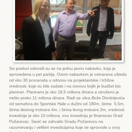
Svi poslovi odnosili su se na jednu javnu nabavku, koja je
sprovedena u pet partija. Ovom nabavkom je ostvarena ušteda
od oko 30 procenata u odnosu na projektantske i tržišne
vrednosti, koje su bile zadate i na osnovu kojih je budžet bio
planiran. Planirano je oko 18,5 miliona dinara a utrošeno je
nešto preko 11 miliona dinara. Radi se ulica Bože Dimitrijevića
od semafora do Sportske Hale u dužini od 180m, širine 5,5m,
širina desnog trotoara 4m, i širina levog trotoara 2m, vrednost
investicije je oko 10 miliona, ovu investiciju je finansirao Grad
Požarevac. Savić se zahvalio Gradu Požarevcu na
razumevanju i velikim investicijama koje se sprovode u ovoj