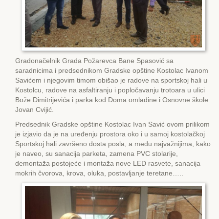
Gradonačelnik Grada Požarevca Bane Spasović sa
saradnicima i predsednikom Gradske opštine Kostolac Ivanom
Savićem i njegovim timom obišao je radove na sportskoj hali u
Kostolcu, radove na asfaltiranju i popločavanju trotoara u ulici
Bože Dimitrijevića i parka kod Doma omladine i Osnovne škole
Jovan Cvijić.
Predsednik Gradske opštine Kostolac Ivan Savić ovom prilikom
je izjavio da je na uređenju prostora oko i u samoj kostolačkoj
Sportskoj hali završeno dosta posla, a među najvažnijima, kako
je naveo, su sanacija parketa, zamena PVC stolarije,
demontaža postojeće i montaža nove LЕD rasvete, sanacija
mokrih čvorova, krova, oluka, postavljanje teretane…..