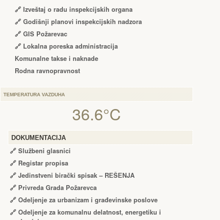
🔗
Izveštaj o radu inspekcijskih organa
🔗
Godišnji planovi inspekcijskih nadzora
🔗 GIS Požarevac
🔗 Lokalna poreska administracija
Komunalne takse i naknade
Rodna ravnopravnost
TEMPERATURA VAZDUHA
36.6°C
DOKUMENTACIJA
🔗
Službeni glasnici
🔗
Registar propisa
🔗
Jedinstveni birački spisak – RЕŠЕNJA
🔗
Privreda Grada Požarevca
🔗
Odeljenje za urbanizam i građevinske poslove
🔗
Odeljenje za komunalnu delatnost, energetiku i