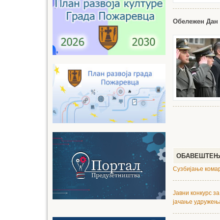
Обележен Дан
ОБАВЕШТЕ
Сузбијање комар
Јавни конкурс 
јачање удружења