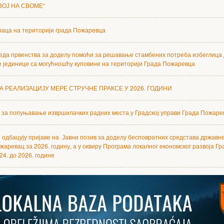
ВОЈ НА СВОМЕ“
аца на територији града Пожаревца
еда првенства за доделу помоћи за решавање стамбених потреба избеглица
е јединице са могућношћу куповине на територији Града Пожаревца
А РЕАЛИЗАЦИЈУ МЕРЕ СТРУЧНЕ ПРАКСЕ У 2026. ГОДИНИ
 за попуњавање извршилачких радних места у Градској управи Града Пожаре
 одбацују пријаве на Јавни позив за доделу бесповратних средстава државн
жаревац за 2026. годину, а у оквиру Програма локалног економског развоја Г
24. до 2026. године