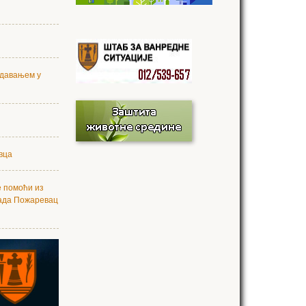
 давањем у
вца
е помоћи из
рада Пожаревац