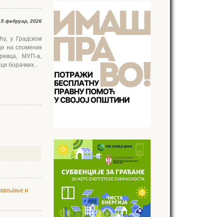
5 фебруар, 2026
у, у Градском
це на споменик
ревца, МУП-а,
ци борачких...
тављање и