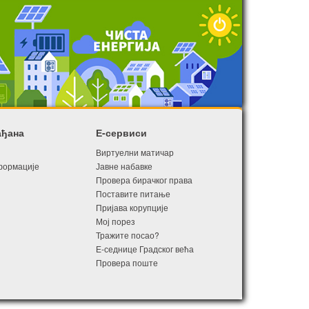
ађана
Е-сервиси
Виртуелни матичар
формације
Јавне набавке
Провера бирачког права
Поставите питање
Пријава корупције
Мој порез
Тражите посао?
Е-седнице Градског већа
Провера поште