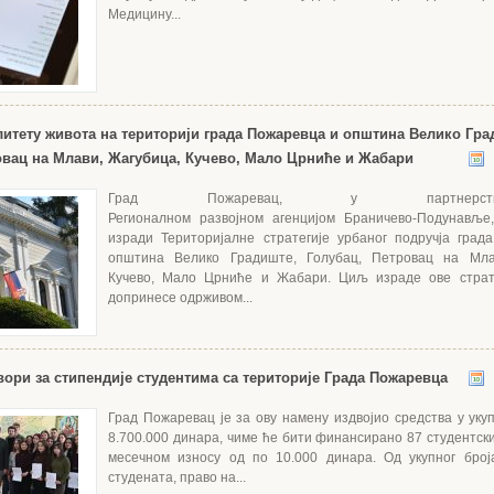
Медицину...
литету живота на територији града Пожаревца и општина Велико Гра
овац на Млави, Жагубица, Кучево, Мало Црниће и Жабари
Град Пожаревац, у партнер
Регионалном развојном агенцијом Браничево-Подунавље,
изради Територијалне стратегије урбаног подручја гра
општина Велико Градиште, Голубац, Петровац на Мла
Кучево, Мало Црниће и Жабари. Циљ израде ове страте
допринесе одрживом...
ори за стипендије студентима са територије Града Пожаревца
Град Пожаревац је за ову намену издвојио средства у уку
8.700.000 динара, чиме ће бити финансирано 87 студентски
месечном износу од по 10.000 динара. Од укупног број
студената, право на...