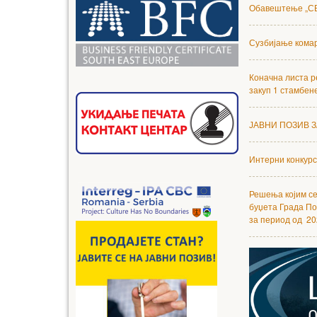
Обавештење „С
Сузбијање комар
Коначна листа р
закуп 1 стамбен
ЈАВНИ ПОЗИВ З
Интерни конкурс
Решења којим се
буџета Града По
за период од 20