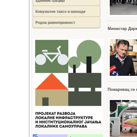
администрација
Комуналне таксе и накнаде
Родна равноправност
Министар Дарк
Пожаревац се 