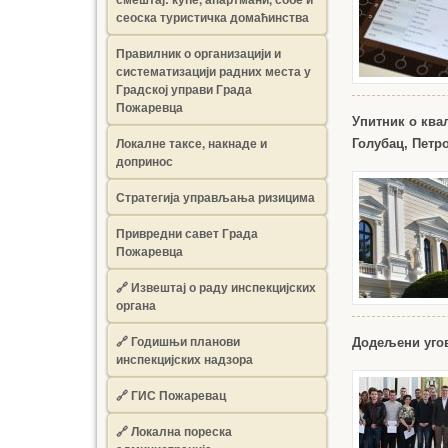
сеоска туристичка домаћинства
Правилник о организацији и
систематизацији радних места у
Градској управи Града
Пожаревца
Упитник о ква
Локалне таксе, накнаде и
Голубац, Петр
допринос
Стратегија управљања ризицима
Привредни савет Града
Пожаревца
🔗
Извештај о раду инспекцијских
органа
🔗
Годишњи планови
Додељени угов
инспекцијских надзора
🔗 ГИС Пожаревац
🔗 Локална пореска