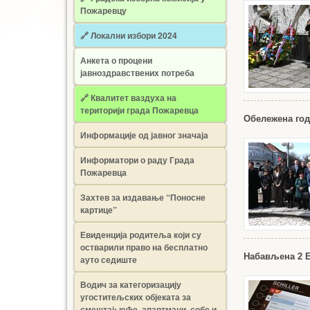
Пожаревцу
🔗 Локални избори 2024
Анкета о процени
јавноздравствених потреба
🔗 Квалитет ваздуха на
територији града Пожаревца
Обележена го
Информације од јавног значаја
Информатори о раду Града
Пожаревца
Захтев за издавање “Поносне
картице”
Евиденција родитеља који су
остварили право на бесплатно
Набављена 2 Е
ауто седиште
Водич за категоризацију
угоститељских објеката за
смештај: куће, апартмани, собе и