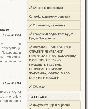
🔗
Буџетска инспекција
Служба за интерну ревизију
🔗
Стратешки документи
диште,
🔗
Грађански водич кроз буџет
16 март, 2026
Града Пожаревца
ству са
🔗
ИЗРАДА ТЕРИТОРИЈАЛНЕ
 приступио је
СТРАТЕГИЈЕ УРБАНОГ
да Пожаревца и
ПОДРУЧЈА ГРАДА ПОЖАРЕВЦА
ви, Жагубица,
И ОПШТИНА ВЕЛИКО
гије јесте да
ГРАДИШТЕ, ГОЛУБАЦ,
ПЕТРОВАЦ НА МЛАВИ,
ЖАГУБИЦА, КУЧЕВО, МАЛО
ЦРНИЋЕ И ЖАБАРИ
05 март, 2026
🔗
Обрасци
пном износу од
х стипендија у
Е-СЕРВИСИ
а пријављених
🔗 Документација и обрасци: