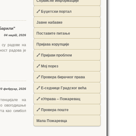
Сервисне информације
🔗 Буџетски портал
Јавне набавке
Барили“
Поставите питање
04 март, 2026
Пријава корупције
 су радове на
ност радова је
🔗 Пријави проблем
🔗 Мој порез
🔗 Провера бирачког права
🔗 Е-седнице Градског већа
0 фебруар, 2026
🔗 еУправа – Пожаревац
тенцијале на
то овогодишње
🔗 Провера поште
ута као симбол
Мапа Пожаревца