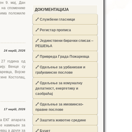
н 9. мај, Дан
 на споменике
ДОКУМЕНТАЦИЈА
бима положиле
🔗
Службени гласници
🔗
Регистар прописа
🔗
Јединствени бирачки списак –
РЕШЕЊА
24 март, 2026
🔗
Привреда Града Пожаревца
 27 година од
🔗
Одељење за урбанизам и
ију. Венце су
грађевинске послове
ревца, Војске
тине Костолац,
🔗
Одељење за комуналну
делатност, енергетику и
саобраћај
🔗
Одељење за имовинско-
правне послове
17 март, 2026
🔗
Заштита животне средине
ва ЕКГ апарата
 је намењен за
🔗
Буџет
вац а други за