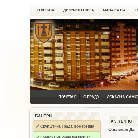
ГАЛЕРИЈА
ДОКУМЕНТАЦИЈА
МАПА САЈТА
К
ПОЧЕТАК
О ГРАДУ
ЛОКАЛНА САМО
БАНЕРИ
АКТУЕЛНО
🔗 Скупштина Града Пожаревца
Обележен Дан
🔗
Градска изборна комисија у