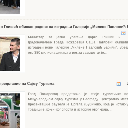
о Глишић обишао радове на изградњи Галерије „Милене Павловић 
Министар за јавна улагања Дарко Глишић и
градоначелник Града Пожаревца Саша Павловић обишли
изградњи нове Галерије „Милене Павловић Барили“. Вред
око 380 милиона динара а рок за завршетак је...
представио на Сајму Туризма
2
Град Пожаревац представио је своје туристичке по
Међународном сајму туризма у Београду. Централно мес
презентације заузела је Ергела Љубичево, која је истакн
традиције, коњичког спорта и историје овог краја. ...