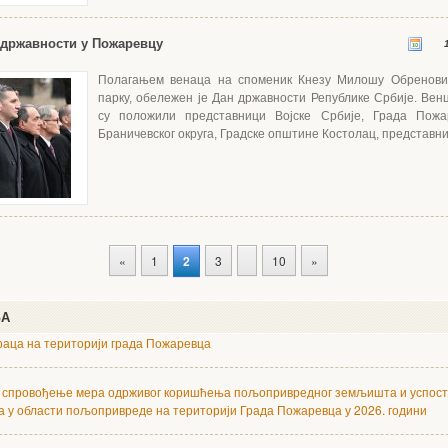
 државности у Пожаревцу
1
Полагањем венаца на споменик Кнезу Милошу Обреновић
парку, обележен је Дан државности Републике Србије. Вен
су положили представници Војске Србије, Града Пожа
Браничевског округа, Градске општине Костолац, представни
«
1
2
3
10
»
ЊА
аца на територији града Пожаревца
за спровођење мера одрживог коришћења пољопривредног земљишта и успос
 у области пољопривреде на територији Града Пожаревца у 2026. години