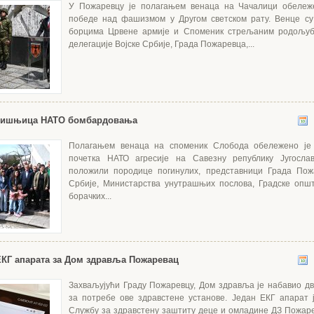
У Пожаревцу је полагањем венаца на Чачалици обележе
победе над фашизмом у Другом светском рату. Венце су
борцима Црвене армије и Споменик стрељаним родољу
делегације Војске Србије, Града Пожаревца,...
дишњица НАТО бомбардовања
Полагањем венаца на споменик Слобода обележено је
почетка НАТО агресије на Савезну републику Југослав
положили породице погинулих, представници Града Пожа
Србије, Министарства унутрашњих послова, Градске опш
борачких...
КГ апарата за Дом здравља Пожаревац
Захваљујући Граду Пожаревцу, Дом здравља је набавио д
за потребе ове здравстене установе. Један ЕКГ апарат
Службу за здравстену заштиту деце и омладине ДЗ Пожаре