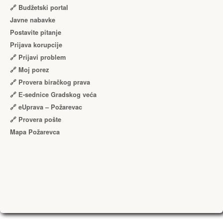
🔗 Budžetski portal
Javne nabavke
Postavite pitanje
Prijava korupcije
🔗 Prijavi problem
🔗 Moj porez
🔗 Provera biračkog prava
🔗 Е-sednice Gradskog veća
🔗 eUprava – Požarevac
🔗 Provera pošte
Mapa Požarevca