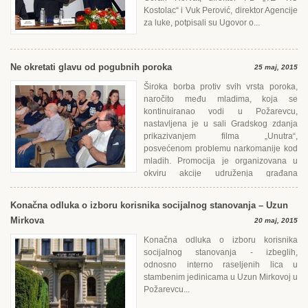
Kostolac“ i Vuk Perović, direktor Agencije
za luke, potpisali su Ugovor o...
Ne okretati glavu od pogubnih poroka
25 maj, 2015
Široka borba protiv svih vrsta poroka,
naročito među mladima, koja se
kontinuiranao vodi u Požarevcu,
nastavljena je u sali Gradskog zdanja
prikazivanjem filma „Unutra“,
posvećenom problemu narkomanije kod
mladih. Promocija je organizovana u
okviru akcije udruženja građana
Еvropski blok i Podignimo gard porocima uz podršku...
Konačna odluka o izboru korisnika socijalnog stanovanja – Uzun
Mirkova
20 maj, 2015
Konačna odluka o izboru korisnika
socijalnog stanovanja - izbeglih,
odnosno interno raseljenih lica u
stambenim jedinicama u Uzun Mirkovoj u
Požarevcu...