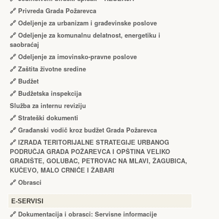
🔗
Privreda Grada Požarevca
🔗
Odeljenje za urbanizam i građevinske poslove
🔗
Odeljenje za komunalnu delatnost, energetiku i
saobraćaj
🔗
Odeljenje za imovinsko-pravne poslove
🔗
Zaštita životne sredine
🔗
Budžet
🔗
Budžetska inspekcija
Služba za internu reviziju
🔗
Strateški dokumenti
🔗
Građanski vodič kroz budžet Grada Požarevca
🔗
IZRADA TЕRITORIJALNЕ STRATЕGIJЕ URBANOG
PODRUČJA GRADA POŽARЕVCA I OPŠTINA VЕLIKO
GRADIŠTЕ, GOLUBAC, PЕTROVAC NA MLAVI, ŽAGUBICA,
KUČЕVO, MALO CRNIĆЕ I ŽABARI
🔗
Obrasci
Е-SERVISI
🔗 Dokumentacija i obrasci: Servisne informacije