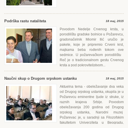
Podrška rastu nataliteta
18 maj, 2015
Povodom Nedelje Crvenog krsta, u
porodilištu gradske bolnice u Požarevcu,
gradonačelnik Miomir Ilić uručio je
pakete, koje je pripremio Crveni krst,
majkama beba rođenih tokom ove
sedmice. U požarevačkom porodilištu
Reč je o tradicionalnom gestu Crvenog
krsta a pod pokroviteljstvom...
Naučni skup o Drugom srpskom ustanku
18 maj, 2015
Aktuelna tema - obeležavanje dva veka
od Drugog srpskog ustanka, okupila je u
Požarevcu eminentne ljude iz struke, iz
raznih krajeva Srbije. Povodom
obeležavanja 200 godina od Drugog
srpskog ustanka, Narodni muzej
Požarevac je, u saradnji sa Filozofskim
fakultetom Univerziteta u Beogradu,
organizovao naučni skup...