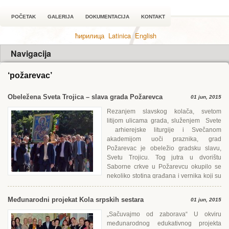
POČETAK
GALERIJA
DOKUMENTACIJA
KONTAKT
ћирилица
Latinica
English
Navigacija
‘požarevac’
Obeležena Sveta Trojica – slava grada Požarevca
01 jun, 2015
Rezanjem slavskog kolača, svetom
litijom ulicama grada, služenjem Svete
arhierejske liturgije i Svečanom
akademijom uoči praznika, grad
Požarevac je obeležio gradsku slavu,
Svetu Trojicu. Tog jutra u dvorištu
Saborne crkve u Požarevcu okupilo se
nekoliko stotina građana i vernika koji su
od osam časova učestvovali...
Međunarodni projekat Kola srpskih sestara
01 jun, 2015
„Sačuvajmo od zaborava“ U okviru
međunarodnog edukativnog projekta