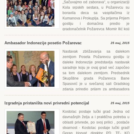
„Sačuvajmo od zaborava“, u organizaciji
Kola srpskih sestara, u Požarevcu su
boravila deca sa vaspitačima iz
Kumanova i Prokuplja. Sa prijema Prijem
gostiju i domaćina predio je
gradonačelnik Požarevca Miomir Ilić koji
je...
Ambasador Indonezije posetio Požarevac
25 maj, 2015
Nastavak zbližavanja sa dalekom
zemljom Poseta Požarevcu gostiju iz
daleke Indonezije predstavlja nastavak
saradnje koju je ovaj grad već započeo
sa tom dalekom zemljom. Predsednik
Skupštine grada Požarevca Bane
Spasović je u svečanoj sali Gradskog
zdanja priredio prijem za ambasadora
Republike Indonezije Hari Kandua...
Izgradnja pristaništa novi privredni potencijal
25 maj, 2015
Kostolac postaje lučki grad Jedna od
davnašnjih želja a i praktična potreba u
oblasti privrede, po svoj prilici , postaće
stvarnost - Kostolac postaje lučki grad!
Goran Horvat, direktor PD „TЕ- KO