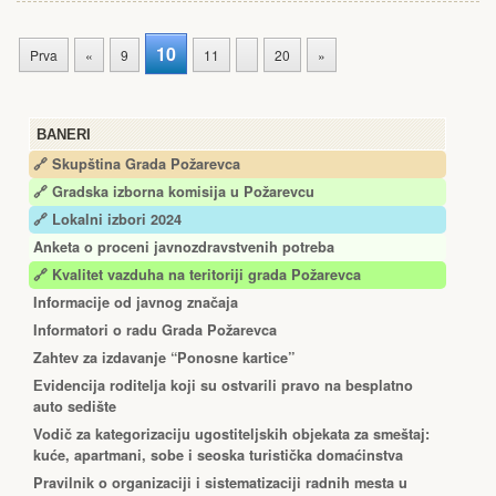
10
Prva
«
9
11
20
»
BANERI
🔗 Skupština Grada Požarevca
🔗
Gradska izborna komisija u Požarevcu
🔗 Lokalni izbori 2024
Anketa o proceni javnozdravstvenih potreba
🔗 Kvalitet vazduha na teritoriji grada Požarevca
Informacije od javnog značaja
Informatori o radu Grada Požarevca
Zahtev za izdavanje “Ponosne kartice”
Еvidencija roditelja koji su ostvarili pravo na besplatno
auto sedište
Vodič za kategorizaciju ugostiteljskih objekata za smeštaj:
kuće, apartmani, sobe i seoska turistička domaćinstva
Pravilnik o organizaciji i sistematizaciji radnih mesta u