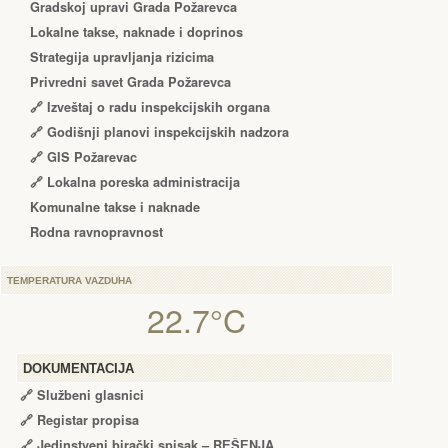
Gradskoj upravi Grada Požarevca
Lokalne takse, naknade i doprinos
Strategija upravljanja rizicima
Privredni savet Grada Požarevca
🔗
Izveštaj o radu inspekcijskih organa
🔗
Godišnji planovi inspekcijskih nadzora
🔗 GIS Požarevac
🔗 Lokalna poreska administracija
Komunalne takse i naknade
Rodna ravnopravnost
TEMPERATURA VAZDUHA
22.7°C
DOKUMENTACIJA
🔗
Službeni glasnici
🔗
Registar propisa
🔗
Jedinstveni birački spisak – RЕŠЕNJA