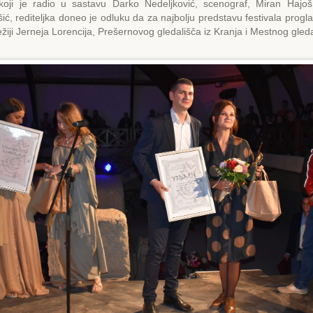
i koji je radio u sastavu Darko Nedeljković, scenograf, Miran Hajoš
ić, rediteljka doneo je odluku da za najbolju predstavu festivala proglas
ežiji Jerneja Lorencija, Prešernovog gledališča iz Kranja i Mestnog gleda