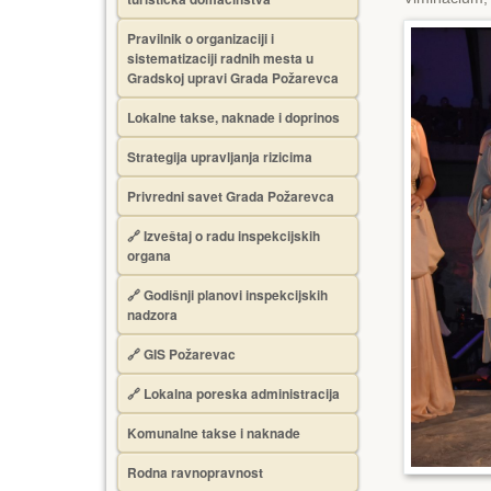
Pravilnik o organizaciji i
sistematizaciji radnih mesta u
Gradskoj upravi Grada Požarevca
Lokalne takse, naknade i doprinos
Strategija upravljanja rizicima
Privredni savet Grada Požarevca
🔗
Izveštaj o radu inspekcijskih
organa
🔗
Godišnji planovi inspekcijskih
nadzora
🔗 GIS Požarevac
🔗 Lokalna poreska administracija
Komunalne takse i naknade
Rodna ravnopravnost