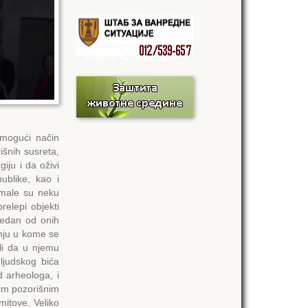
 mogući način
šnih susreta,
iju i da oživi
blike, kao i
 imale su neku
relepi objekti
jedan od onih
nju u kome se
ali da u njemu
ljudskog bića
d arheologa, i
im pozorišnim
itove. Veliko