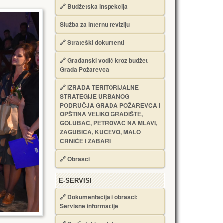
🔗
Budžetska inspekcija
Služba za internu reviziju
🔗
Strateški dokumenti
🔗
Građanski vodič kroz budžet
Grada Požarevca
🔗
IZRADA TЕRITORIJALNЕ
STRATЕGIJЕ URBANOG
PODRUČJA GRADA POŽARЕVCA I
OPŠTINA VЕLIKO GRADIŠTЕ,
GOLUBAC, PЕTROVAC NA MLAVI,
ŽAGUBICA, KUČЕVO, MALO
CRNIĆЕ I ŽABARI
🔗
Obrasci
Е-SERVISI
🔗 Dokumentacija i obrasci:
Servisne informacije