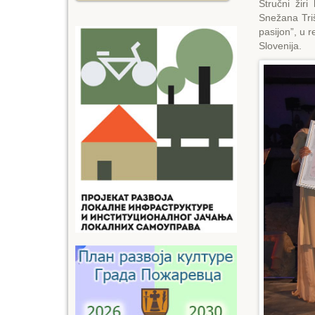
Stručni žir
Snežana Triš
pasijon”, u r
Slovenija.