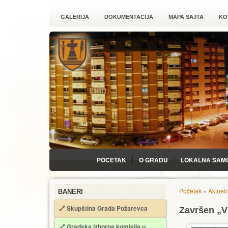
GALERIJA
DOKUMENTACIJA
MAPA SAJTA
KO
POČETAK
O GRADU
LOKALNA SAM
Početak
»
Aktuel
BANERI
🔗 Skupština Grada Požarevca
Završen „V
🔗
Gradska izborna komisija u