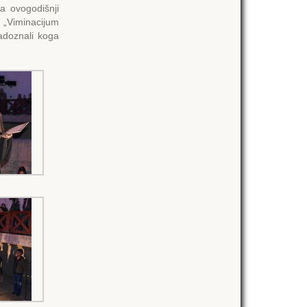
a ovogodišnji
g „Viminacijum
adoznali koga