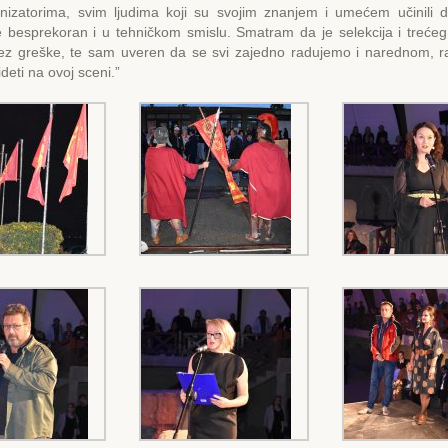
anizatorima, svim ljudima koji su svojim znanjem i umećem učinili d
e besprekoran i u tehničkom smislu. Smatram da je selekcija i treće
 bez greške, te sam uveren da se svi zajedno radujemo i narednom, r
deti na ovoj sceni.”