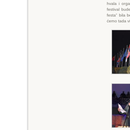
hvala i org
festival bud
festa“ bila
ćemo tada vi