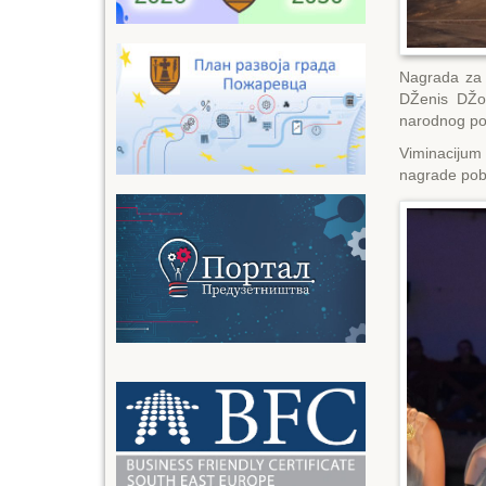
Nagrada za n
DŽenis DŽop
narodnog poz
Viminacijum
nagrade pob