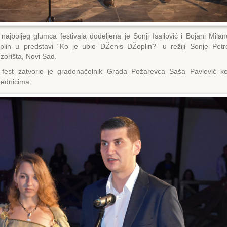
ajboljeg glumca festivala dodeljena je Sonji Isailović i Bojani Mila
lin u predstavi “Ko je ubio DŽenis DŽoplin?” u režiji Sonje Petr
orišta, Novi Sad.
 fest zatvorio je gradonačelnik Grada Požarevca Saša Pavlović koj
ednicima: