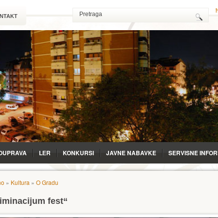
NTAKT
OUPRAVA
LЕR
KONKURSI
JAVNE NABAVKE
SERVISNE INFO
no
»
Kultura
»
O Gradu
iminacijum fest“