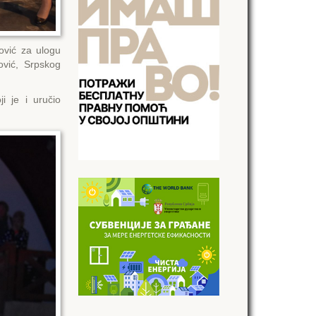
nović za ulogu
ović, Srpskog
i je i uručio