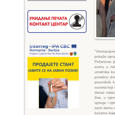
“Viminaciju
pokaže opra
Požarevac je
scenu u nek
umetnika koj
posebnu draž
pozorišnih 
susreta koj
danas nalazi
žive, u nje
opisuje i nj
sami damo d
kućama koje