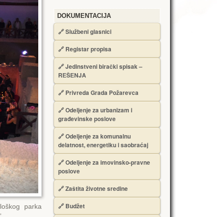
DOKUMENTACIJA
🔗
Službeni glasnici
🔗
Registar propisa
🔗
Jedinstveni birački spisak –
RЕŠЕNJA
🔗
Privreda Grada Požarevca
🔗
Odeljenje za urbanizam i
građevinske poslove
🔗
Odeljenje za komunalnu
delatnost, energetiku i saobraćaj
🔗
Odeljenje za imovinsko-pravne
poslove
🔗
Zaštita životne sredine
🔗
Budžet
ološkog parka
”.