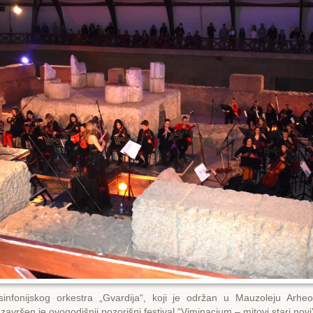
infonijskog orkestra „Gvardija“, koji je održan u Mauzoleju Arhe
avršen je ovogodišnji pozorišni festival “Viminacium – mitovi stari novi