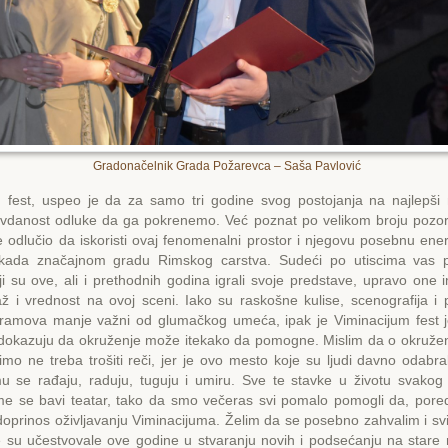
Gradonačelnik Grada Požarevca – Saša Pavlović
m fest, uspeo je da za samo tri godine svog postojanja na najlepši
vdanost odluke da ga pokrenemo. Već poznat po velikom broju pozori
 odlučio da iskoristi ovaj fenomenalni prostor i njegovu posebnu energ
ada značajnom gradu Rimskog carstva. Sudeći po utiscima vas pu
i su ove, ali i prethodnih godina igrali svoje predstave, upravo one
 i vrednost na ovoj sceni. Iako su raskošne kulise, scenografija i p
hramova manje važni od glumačkog umeća, ipak je Viminacijum fest 
i dokazuju da okruženje može itekako da pomogne. Mislim da o okruže
mo ne treba trošiti reči, jer je ovo mesto koje su ljudi davno odabr
mu se rađaju, raduju, tuguju i umiru. Sve te stavke u životu svakog 
ime se bavi teatar, tako da smo večeras svi pomalo pomogli da, pore
oprinos oživljavanju Viminacijuma. Želim da se posebno zahvalim i sv
 su učestvovale ove godine u stvaranju novih i podsećanju na stare m