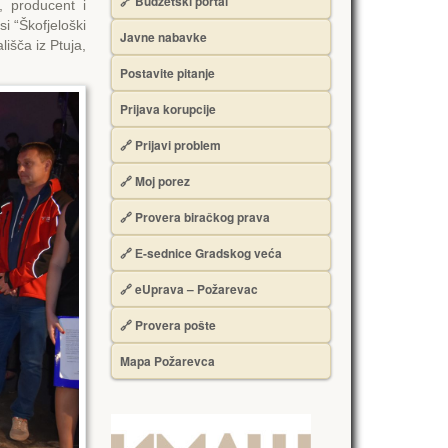
🔗 Budžetski portal
, producent i
i “Škofjeloški
Javne nabavke
lišča iz Ptuja,
Postavite pitanje
Prijava korupcije
🔗 Prijavi problem
🔗 Moj porez
🔗 Provera biračkog prava
🔗 Е-sednice Gradskog veća
🔗 eUprava – Požarevac
🔗 Provera pošte
Mapa Požarevca