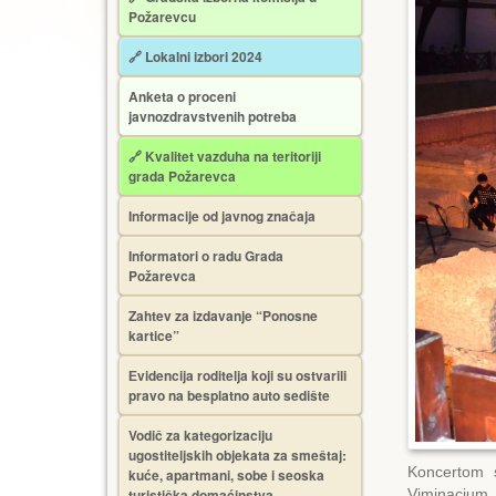
Požarevcu
🔗 Lokalni izbori 2024
Anketa o proceni
javnozdravstvenih potreba
🔗 Kvalitet vazduha na teritoriji
grada Požarevca
Informacije od javnog značaja
Informatori o radu Grada
Požarevca
Zahtev za izdavanje “Ponosne
kartice”
Еvidencija roditelja koji su ostvarili
pravo na besplatno auto sedište
Vodič za kategorizaciju
ugostiteljskih objekata za smeštaj:
Koncertom s
kuće, apartmani, sobe i seoska
turistička domaćinstva
Viminacium, z