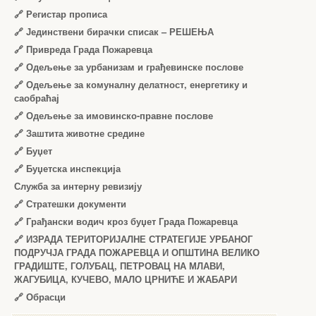
🔗
Регистар прописа
🔗
Јединствени бирачки списак – РЕШЕЊА
🔗
Привреда Града Пожаревца
🔗
Одељење за урбанизам и грађевинске послове
🔗
Одељење за комуналну делатност, енергетику и
саобраћај
🔗
Одељење за имовинско-правне послове
🔗
Заштита животне средине
🔗
Буџет
🔗
Буџетска инспекција
Служба за интерну ревизију
🔗
Стратешки документи
🔗
Грађански водич кроз буџет Града Пожаревца
🔗
ИЗРАДА ТЕРИТОРИЈАЛНЕ СТРАТЕГИЈЕ УРБАНОГ
ПОДРУЧЈА ГРАДА ПОЖАРЕВЦА И ОПШТИНА ВЕЛИКО
ГРАДИШТЕ, ГОЛУБАЦ, ПЕТРОВАЦ НА МЛАВИ,
ЖАГУБИЦА, КУЧЕВО, МАЛО ЦРНИЋЕ И ЖАБАРИ
🔗
Обрасци