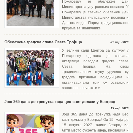
Пожаревцу је обележен Дан
Министарства унутрашњих послова. У
Пожаревцу је свечано обележен Дан
Министарства унутрашњих послова и
Дан полиције. Поред традиционалног
пријема за званичнике...
Обележена градска слава Света Тројица
31 мај, 2026
У великој сали Центра за културу у
Пожаревцу одржана је свечана
академија поводом градске славе
Света Тројица. На овом
традиционалном скупу уручена су
градска признања појединцима и
организацијама који су остварили
запажене резултате у...
Још 365 дана до тренутка када цео свет долази у Београд
15 мај, 2026
Још 365 дана до тренутка када цео
свет долази у Београд! Од 15. маја до
15. августа 2027. године Београд ће
бити место сусрета идеја, иновација и