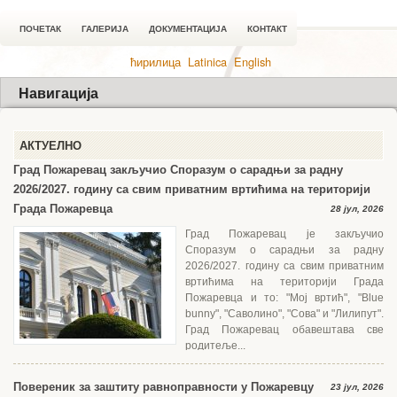
ПОЧЕТАК
ГАЛЕРИЈА
ДОКУМЕНТАЦИЈА
КОНТАКТ
ћирилица
Latinica
English
Навигација
АКТУЕЛНО
Град Пожаревац закључио Споразум о сарадњи за радну
2026/2027. годину са свим приватним вртићима на територији
Града Пожаревца
28 јул, 2026
Град Пожаревац је закључио
Споразум о сарадњи за радну
2026/2027. годину са свим приватним
вртићима на територији Града
Пожаревца и то: "Мој вртић", "Blue
bunny", "Саволино", "Сова" и "Лилипут".
Град Пожаревац обавештава све
родитеље...
Повереник за заштиту равноправности у Пожаревцу
23 јул, 2026