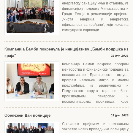
енергетску санацију кућа и станова, уз
финансијску подршку Министарства и
Града. Реч је о реализацији пројекта
„Чиста енергија и енергетска
ефикасност за грађане“, који локална
самоуправа спроводи...
Компанија Бамби покренула је иницијативу „Бамби подршка из
краја“
02 јун, 2026
Компанија Бамби покреће програм
менторства и финансијске подршке за
посластичаре Браничевског округа,
програм намењен микро и малим
предузећима из Браничевског и
Подунавског округа која се баве
производњом пекарских и
посластичарских производа. Кроз
едукацију, менторски...
Обележен Дан полиције
01 јун, 2026
Свечаним пријемом и полагањем
заклетве нових припадника полиције у