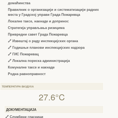
домаћинства
Правилник о организацији и систематизацији радних
места у Градској управи Града Пожаревца
Локалне таксе, накнаде и допринос
Стратегија управљања ризицима
Привредни савет Града Пожаревца
🔗
Извештај о раду инспекцијских органа
🔗
Годишњи планови инспекцијских надзора
🔗 ГИС Пожаревац
🔗 Локална пореска администрација
Комуналне таксе и накнаде
Родна равноправност
ТЕМПЕРАТУРА ВАЗДУХА
27.6°C
ДОКУМЕНТАЦИЈА
🔗
Службени гласници