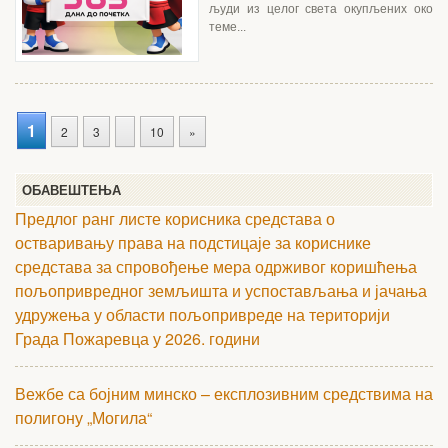
људи из целог света окупљених око
теме...
1
2
3
10
»
ОБАВЕШТЕЊА
Предлог ранг листе корисника средстава о
остваривању права на подстицаје за кориснике
средстава за спровођење мера одрживог коришћења
пољопривредног земљишта и успостављања и јачања
удружења у области пољопривреде на територији
Града Пожаревца у 2026. години
Вежбе са бојним минско – експлозивним средствима на
полигону „Могила“