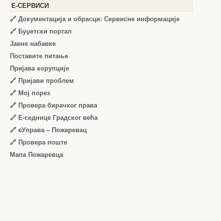
Е-СЕРВИСИ
🔗 Документација и обрасци: Сервисне информације
🔗 Буџетски портал
Јавне набавке
Поставите питање
Пријава корупције
🔗 Пријави проблем
🔗 Мој порез
🔗 Провера бирачког права
🔗 Е-седнице Градског већа
🔗 еУправа – Пожаревац
🔗 Провера поште
Мапа Пожаревца