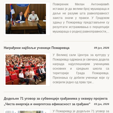
Повереник Милан Антонијевић
истакао је да велики број мушкараца и
даље не разуме шта равноправност
заиста значи у пракси. У Градском
здању у Пожаревцу представљени су
резултати истраживања о перцепцији
мушкараца о родној равноправности,...
Награђени најбољи ученици Пожаревца
09 јул, 2026
У Великој сали Центра за културу у
Пожаревцу одржана је свечана додела
награда најуспешнијим ученицима
основних и средњих школа са
територије Града Пожаревца.
Признања су добили ученици који су
освојили једно од прва три...
Додељен 71 уговор за субвенције грађанима у оквиру пројекта
„Чиста енергија и енергетска ефикасност за грађане“
03 јун, 2026
У Пожаревцу је додељен 71 уговор за