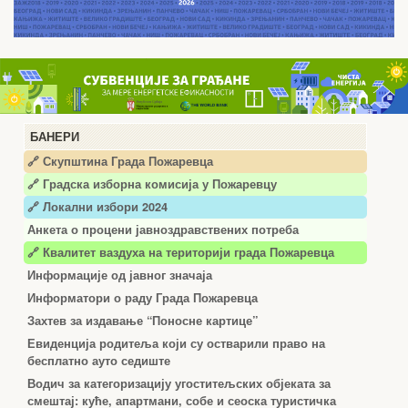
БАНЕРИ
🔗 Скупштина Града Пожаревца
🔗
Градска изборна комисија у Пожаревцу
🔗 Локални избори 2024
Анкета о процени јавноздравствених потреба
🔗 Квалитет ваздуха на територији града Пожаревца
Информације од јавног значаја
Информатори о раду Града Пожаревца
Захтев за издавање “Поносне картице”
Евиденција родитеља који су остварили право на
бесплатно ауто седиште
Водич за категоризацију угоститељских објеката за
смештај: куће, апартмани, собе и сеоска туристичка