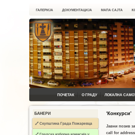
ГАЛЕРИЈА
ДОКУМЕНТАЦИЈА
МАПА САЈТА
К
ПОЧЕТАК
О ГРАДУ
ЛОКАЛНА САМО
‘Конкурси’
БАНЕРИ
🔗 Скупштина Града Пожаревца
Јавни позив з
call for addres
🔗
Градска изборна комисија у