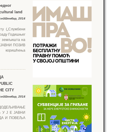
редног
cultural land
септембар, 2014
ту („Службени
израду Годишњег
г земљишта на
е: ЈАВНИ ПОЗИВ
а коришћења
ДА
PUBLIC
HE CITY
септембар, 2014
ДОДЕЉИВАЊЕ
 У Ј Е ЈАВНИ
ДА И ПОВЕЉА