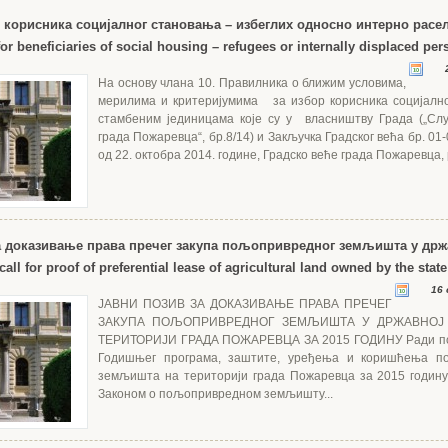
р корисника социјалног становања – избеглих односно интерно расе
for beneficiaries of social housing – refugees or internally displaced per
2
На основу члана 10. Правилника о ближим условима,
мерилима и критеријумима за избор корисника социјалн
стамбеним јединицама које су у власништву Града („Сл
града Пожаревца“, бр.8/14) и Закључка Градског већа бр. 01
од 22. октобра 2014. године, Градско веће града Пожаревца, р
а доказивање права пречег закупа пољопривредног земљишта у држ
call for proof of preferential lease of agricultural land owned by the state
16 
ЈАВНИ ПОЗИВ ЗА ДОКАЗИВАЊЕ ПРАВА ПРЕЧЕГ
ЗАКУПА ПОЉОПРИВРЕДНОГ ЗЕМЉИШТА У ДРЖАВНОЈ
ТЕРИТОРИЈИ ГРАДА ПОЖАРЕВЦА ЗА 2015 ГОДИНУ Ради по
Годишњег програма, заштите, уређења и коришћења п
земљишта на територији града Пожаревца за 2015 годину,
Законом о пољопривредном земљишту...