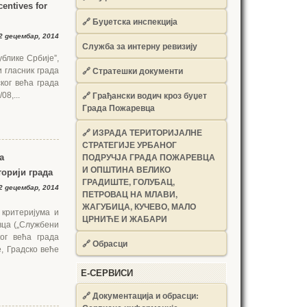
centives for
🔗
Буџетска инспекција
2 децембар, 2014
Служба за интерну ревизију
блике Србије”,
🔗
Стратешки документи
и гласник града
ког већа града
🔗
Грађански водич кроз буџет
8,...
Града Пожаревца
🔗
ИЗРАДА ТЕРИТОРИЈАЛНЕ
СТРАТЕГИЈЕ УРБАНОГ
ПОДРУЧЈА ГРАДА ПОЖАРЕВЦА
а
И ОПШТИНА ВЕЛИКО
торији града
ГРАДИШТЕ, ГОЛУБАЦ,
2 децембар, 2014
ПЕТРОВАЦ НА МЛАВИ,
ЖАГУБИЦА, КУЧЕВО, МАЛО
 критеријума и
ЦРНИЋЕ И ЖАБАРИ
вца („Службени
ког већа града
🔗
Обрасци
е, Градско веће
Е-СЕРВИСИ
🔗 Документација и обрасци: