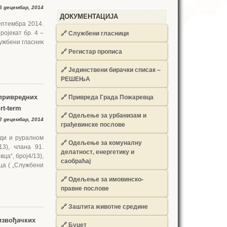
6 децембар, 2014
ДОКУМЕНТАЦИЈА
ептембра 2014.
🔗
Службени гласници
ројекат бр. 4 –
лужбени гласник
🔗
Регистар прописа
🔗
Јединствени бирачки списак –
РЕШЕЊА
🔗
Привреда Града Пожаревца
опривредних
rt-term
🔗
Одељење за урбанизам и
2 децембар, 2014
грађевинске послове
еди и руралном
🔗
Одељење за комуналну
13), члана 91.
делатност, енергетику и
ца“, брoj4/13),
саобраћај
ца ( „Службени
🔗
Одељење за имовинско-
правне послове
🔗
Заштита животне средине
извођачких
🔗
Буџет