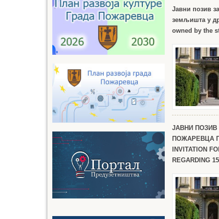
Јавни позив з
земљишта у др
owned by the s
ЈАВНИ ПОЗИВ
ПОЖАРЕВЦА П
INVITATION F
REGARDING 15 O