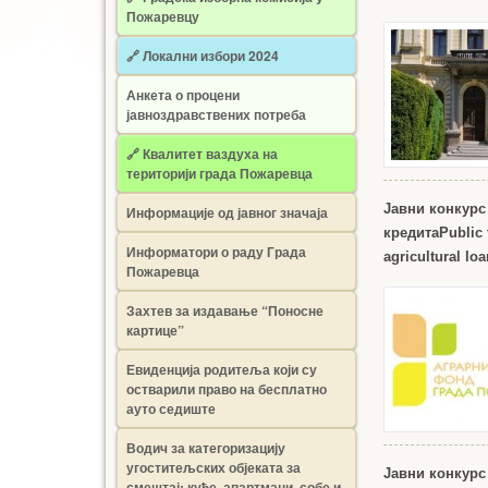
Пожаревцу
🔗 Локални избори 2024
Анкета о процени
јавноздравствених потреба
🔗 Квалитет ваздуха на
територији града Пожаревца
Јавни конкурс
Информације од јавног значаја
кредита
Public 
Информатори о раду Града
agricultural lo
Пожаревца
Захтев за издавање “Поносне
картице”
Евиденција родитеља који су
остварили право на бесплатно
ауто седиште
Водич за категоризацију
угоститељских објеката за
Јавни конкурс
смештај: куће, апартмани, собе и