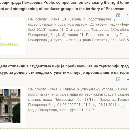
торији града Пожаревца
Public competition on exercising the right to in
nt and strengthening of producer groups in the territory of Pozarevac
0
На основу члана 13. Закона о подстицајима у
пољопривреди и руралном развоју („Службени гласник Репу
број 10/13), члана 91. Статута града Пожаревца („Службен
Пожаревца“, брoj4/13) члана 21. Пословника о раду Градс
Пожаревца ( „Службени гласник града Пожаревца“ бр. 3/08, 5/0
делу стипендија студентима чије је пребивалиште на територији град
курс за доделу стипендија студентима чије је пребивалиште на тери
0
На основу члана 8. Одлуке о утврђивању услова, начина,
поступка стипендирања лица на територији града Пожаре
гласник града Пожаревца“, бр. 18/13), Закључка Градс
Пожаревца број: 01-06-202/2014-11-1 од 26.11.2014. годин
града Пожаревца, расписује К О Н К У Р...