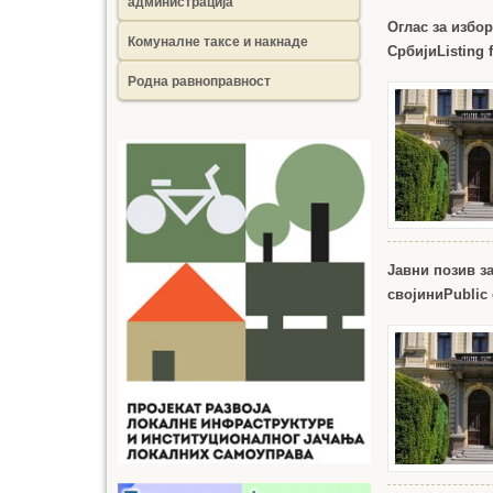
администрација
Оглас за избо
Комуналне таксе и накнаде
Србији
Listing 
Родна равноправност
Јавни позив з
својини
Public 