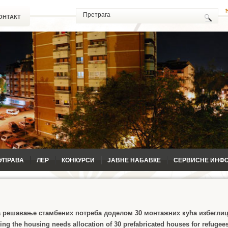
ОНТАКТ
УПРАВА
ЛЕР
КОНКУРСИ
ЈАВНЕ НАБАВКЕ
СЕРВИСНЕ ИНФ
а решавање стамбених потреба доделом 30 монтажних кућа избегли
sing the housing needs allocation of 30 prefabricated houses for refugee