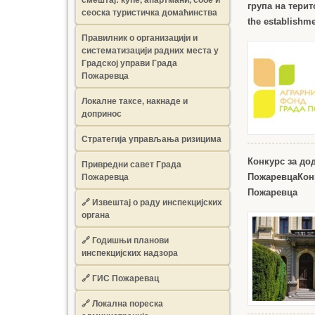
група на тери
сеоска туристичка домаћинства
the establishme
Правилник о организацији и
систематизацији радних места у
Градској управи Града
Пожаревца
Локалне таксе, накнаде и
допринос
Стратегија управљања ризицима
Конкурс за до
Привредни савет Града
Пожаревца
Пожаревца
Кон
Пожаревца
🔗
Извештај о раду инспекцијских
органа
🔗
Годишњи планови
инспекцијских надзора
🔗 ГИС Пожаревац
🔗 Локална пореска