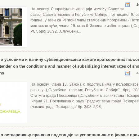
1
На основу Споразума о донацији између Банке за
развој Савета Европе и Републике Србије, потписаног 9. с
године, у вези са Регионалним стамбеним програмом - Потп
монтажне куће, члана 19. став 8. Закона о избеглицама („С
РС“, број 18/92, „Службени...
 о условима и начину субвенционисања камате краткорочних пољ
tender on the conditions and manner of subsidizing interest rates of sho
ans
0
На основу члана 13. Закона о подстицајима у пољопривр
развоју („Службени гласник Републике Србије”, број 10/
Статута града Пожаревца („Службени гласник града Пожарев
члана 21. Пословника о раду Градског већа града Пожарев
гласник града Пожаревца“ бр. 3/08, 5/08,...
 о остваривању права на подстицаје за успостављање и јачање про