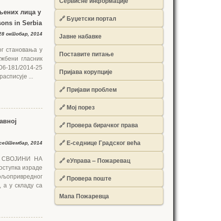
Сервисне информације
љених лица у
🔗 Буџетски портал
sons in Serbia
8 октобар, 2014
Јавне набавке
ог становања у
Поставите питање
ужбени гласник
-06-181/2014-25
Пријава корупције
асписује ...
🔗 Пријави проблем
🔗 Мој порез
авној
🔗 Провера бирачког права
🔗 Е-седнице Градског већа
септембар, 2014
 СВОЈИНИ НА
🔗 еУправа – Пожаревац
ступка израде
ољопривредног
🔗 Провера поште
 а у складу са
Мапа Пожаревца