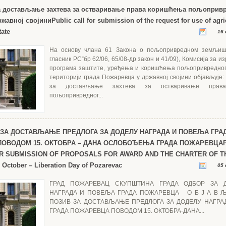
а достављање захтева за остваривање права коришћења пољоприв
жавној својини
Public call for submission of the request for use of agri
tate
16 
На основу члана 61 Закона о пољопривредном земљиш
гласник РС“бр 62/06, 65/08-др закон и 41/09), Комисија за 
програма заштите, уређења и коришћења пољопривредно
територији града Пожаревца у државној својини објављуј
за достављање захтева за остваривање прав
пољопривредног...
 ЗА ДОСТАВЉАЊЕ ПРЕДЛОГА ЗА ДОДЕЛУ НАГРАДА И ПОВЕЉА ГРА
ОВОДОМ 15. ОКТОБРА – ДАНА ОСЛОБОЂЕЊА ГРАДА ПОЖАРЕВЦА
OR SUBMISSION OF PROPOSALS FOR AWARD AND THE CHARTER OF T
ctober – Liberation Day of Pozarevac
05 
ГРАД ПОЖАРЕВАЦ СКУПШТИНА ГРАДА ОДБОР ЗА 
НАГРАДА И ПОВЕЉА ГРАДА ПОЖАРЕВЦА О Б Ј А В Љ
ПОЗИВ ЗА ДОСТАВЉАЊЕ ПРЕДЛОГА ЗА ДОДЕЛУ НАГРА
ГРАДА ПОЖАРЕВЦА ПОВОДОМ 15. ОКТОБРА-ДАНА...