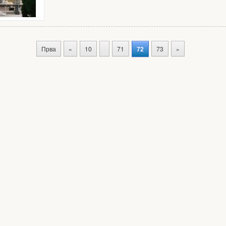
Прва
«
10
71
72
73
»