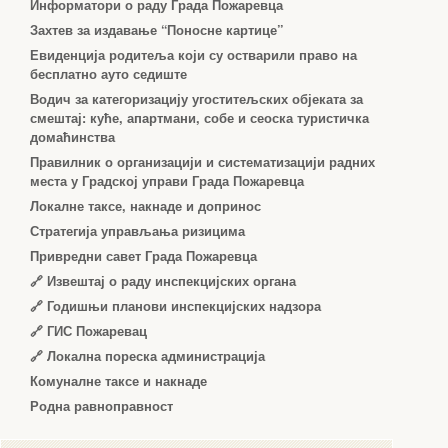
Информатори о раду Града Пожаревца
Захтев за издавање “Поносне картице”
Евиденција родитеља који су остварили право на
бесплатно ауто седиште
Водич за категоризацију угоститељских објеката за
смештај: куће, апартмани, собе и сеоска туристичка
домаћинства
Правилник о организацији и систематизацији радних
места у Градској управи Града Пожаревца
Локалне таксе, накнаде и допринос
Стратегија управљања ризицима
Привредни савет Града Пожаревца
🔗
Извештај о раду инспекцијских органа
🔗
Годишњи планови инспекцијских надзора
🔗 ГИС Пожаревац
🔗 Локална пореска администрација
Комуналне таксе и накнаде
Родна равноправност