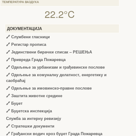
ТЕМПЕРАТУРА ВАЗДУХА
22.2°C
ДОКУМЕНТАЦИЈА
🔗
Службени гласници
🔗
Регистар прописа
🔗
Јединствени бирачки списак – РЕШЕЊА
🔗
Привреда Града Пожаревца
🔗
Одељење за урбанизам и грађевинске послове
🔗
Одељење за комуналну делатност, енергетику и
саобраћај
🔗
Одељење за имовинско-правне послове
🔗
Заштита животне средине
🔗
Буџет
🔗
Буџетска инспекција
Служба за интерну ревизију
🔗
Стратешки документи
🔗
Грађански водич кроз буџет Града Пожаревца