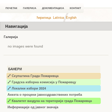
ПОЧЕТАК
ГАЛЕРИЈА
ДОКУМЕНТАЦИЈА
КОНТАКТ
ћирилица
Latinica
English
Навигација
Галерија
no images were found
БАНЕРИ
🔗 Скупштина Града Пожаревца
🔗
Градска изборна комисија у Пожаревцу
🔗 Локални избори 2024
Анкета о процени јавноздравствених потреба
🔗 Квалитет ваздуха на територији града Пожаревца
Информације од јавног значаја