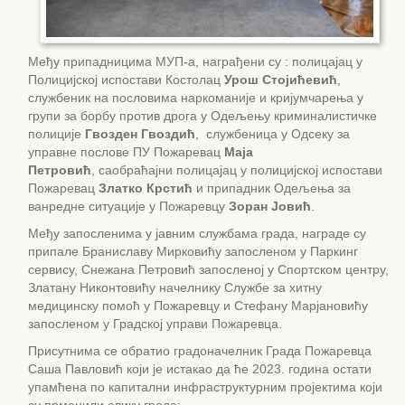
Међу припадницима МУП-а, награђени су : полицајац у
Полицијској испостави Костолац
Урош Стојићевић
,
службеник на пословима наркоманије и кријумчарења у
групи за борбу против дрога у Одељењу криминалистичке
полиције
Гвозден Гвоздић
, службеница у Одсеку за
управне послове ПУ Пожаревац
Маја
Петровић
, саобраћајни полицајац у полицијској испостави
Пожаревац
Златко Крстић
и припадник Одељења за
ванредне ситуације у Пожаревцу
Зоран Јовић
.
Међу запосленима у јавним службама града, награде су
припале Браниславу Мирковићу запосленом у Паркинг
сервису, Снежана Петровић запосленој у Спортском центру,
Златану Никонтовићу начелнику Службе за хитну
медицинску помоћ у Пожаревцу и Стефану Марјановићу
запосленом у Градској управи Пожаревца.
Присутнима се обратио градоначелник Града Пожаревца
Саша Павловић који је истакао да ће 2023. година остати
упамћена по капитални инфраструктурним пројектима који