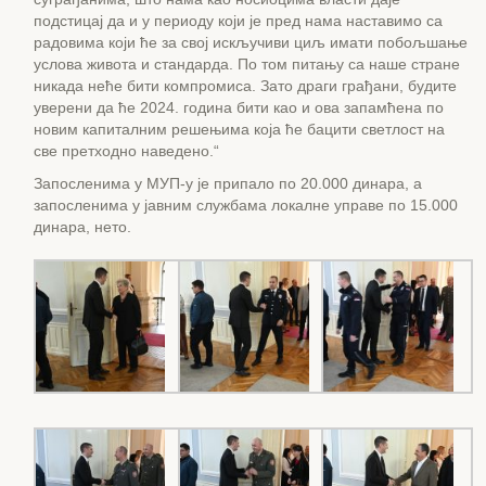
подстицај да и у периоду који је пред нама наставимо са
радовима који ће за свој искључиви циљ имати побољшање
услова живота и стандарда. По том питању са наше стране
никада неће бити компромиса. Зато драги грађани, будите
уверени да ће 2024. година бити као и ова запамћена по
новим капиталним решењима која ће бацити светлост на
све претходно наведено.“
Запосленима у МУП-у је припало по 20.000 динара, а
запосленима у јавним службама локалне управе по 15.000
динара, нето.