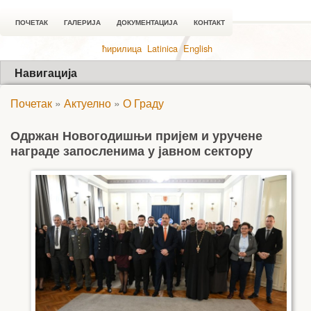
ПОЧЕТАК
ГАЛЕРИЈА
ДОКУМЕНТАЦИЈА
КОНТАКТ
ћирилица
Latinica
English
Навигација
Почетак
»
Актуелно
»
О Граду
Одржан Новогодишњи пријем и уручене
награде запосленима у јавном сектору