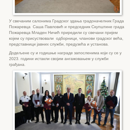
У свечаним салонима Градског здања градоначелник Града
Пожаревца Саша Павловић и председник Скупштине града
Пожаревца Младен Ничић приредили су свечани пријем
којем су присуствовали одборници, чланови градског већа,
представници јавних служби, предузећа и установа.
Додељене су и годишње награде запосленима који су се у
2023. години истакли својим ангажовањем у служби
грађана.