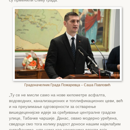
су прменили слику града:
Градоначелник Града Пожаревца – Саша Павловић
„Ту се не мисли само на нове километре асфалта,
водоводних, канализационих и топлификационих цеви, већ
и на преузимање одговорности за остварење
вишедеценијске идеје за сређивање централне градске
улице, Табачке чаршије. Данас, овако модерно уређена,
сведоци смо тога колику радост доноси нашим најмлађим
суграђанима, што нама као носиоцима власти даје