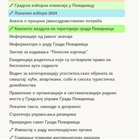
🔗
Градска изборна комисија у Пожаревцу
🔗 Локални избори 2024
Анкета о процени јавноздравствених потреба
🔗 Квалитет ваздуха на територији града Пожаревца
Информације од јавног значаја
Информатори о раду Града Пожаревца
Захтев за издавање “Поносне картице”
Евиденција родитеља који су остварили право на
бесплатно ауто седиште
Водич за категоризацију угоститељских објеката за
смештај: куће, апартмани, собе и сеоска туристичка
домаћинства
Правилник о организацији и систематизацији радних
места у Градској управи Града Пожаревца
Локалне таксе, накнаде и допринос
Стратегија управљања ризицима
Привредни савет Града Пожаревца
🔗
Извештај о раду инспекцијских органа
🔗
Годишњи планови инспекцијских надзора