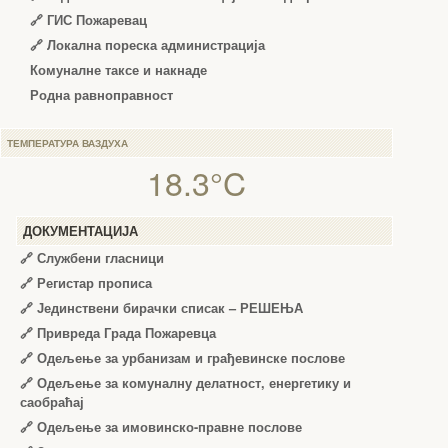
🔗 ГИС Пожаревац
🔗 Локална пореска администрација
Комуналне таксе и накнаде
Родна равноправност
ТЕМПЕРАТУРА ВАЗДУХА
18.3°C
ДОКУМЕНТАЦИЈА
🔗
Службени гласници
🔗
Регистар прописа
🔗
Јединствени бирачки списак – РЕШЕЊА
🔗
Привреда Града Пожаревца
🔗
Одељење за урбанизам и грађевинске послове
🔗
Одељење за комуналну делатност, енергетику и
саобраћај
🔗
Одељење за имовинско-правне послове