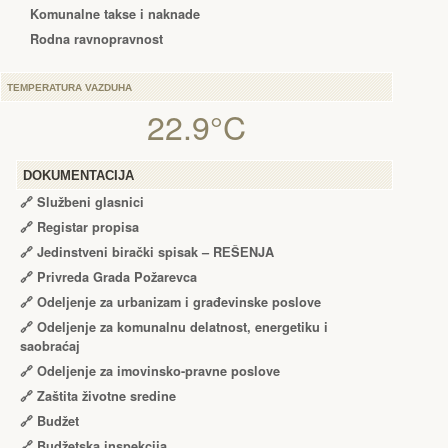
Komunalne takse i naknade
Rodna ravnopravnost
TEMPERATURA VAZDUHA
22.9°C
DOKUMENTACIJA
🔗
Službeni glasnici
🔗
Registar propisa
🔗
Jedinstveni birački spisak – RЕŠЕNJA
🔗
Privreda Grada Požarevca
🔗
Odeljenje za urbanizam i građevinske poslove
🔗
Odeljenje za komunalnu delatnost, energetiku i
saobraćaj
🔗
Odeljenje za imovinsko-pravne poslove
🔗
Zaštita životne sredine
🔗
Budžet
🔗
Budžetska inspekcija