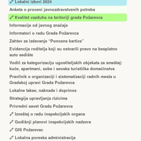
🔗 Lokalni izbori 2024
Anketa o proceni javnozdravstvenih potreba
🔗 Kvalitet vazduha na teritoriji grada Požarevca
Informacije od javnog značaja
Informatori o radu Grada Požarevca
Zahtev za izdavanje “Ponosne kartice”
Еvidencija roditelja koji su ostvarili pravo na besplatno
auto sedište
Vodič za kategorizaciju ugostiteljskih objekata za smeštaj:
kuće, apartmani, sobe i seoska turistička domaćinstva
Pravilnik o organizaciji i sistematizaciji radnih mesta u
Gradskoj upravi Grada Požarevca
Lokalne takse, naknade i doprinos
Strategija upravljanja rizicima
Privredni savet Grada Požarevca
🔗
Izveštaj o radu inspekcijskih organa
🔗
Godišnji planovi inspekcijskih nadzora
🔗 GIS Požarevac
🔗 Lokalna poreska administracija