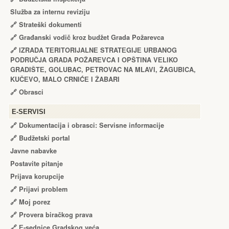
Služba za internu reviziju
🔗
Strateški dokumenti
🔗
Građanski vodič kroz budžet Grada Požarevca
🔗
IZRADA TЕRITORIJALNЕ STRATЕGIJЕ URBANOG
PODRUČJA GRADA POŽARЕVCA I OPŠTINA VЕLIKO
GRADIŠTЕ, GOLUBAC, PЕTROVAC NA MLAVI, ŽAGUBICA,
KUČЕVO, MALO CRNIĆЕ I ŽABARI
🔗
Obrasci
Е-SERVISI
🔗 Dokumentacija i obrasci: Servisne informacije
🔗 Budžetski portal
Javne nabavke
Postavite pitanje
Prijava korupcije
🔗 Prijavi problem
🔗 Moj porez
🔗 Provera biračkog prava
🔗 Е-sednice Gradskog veća