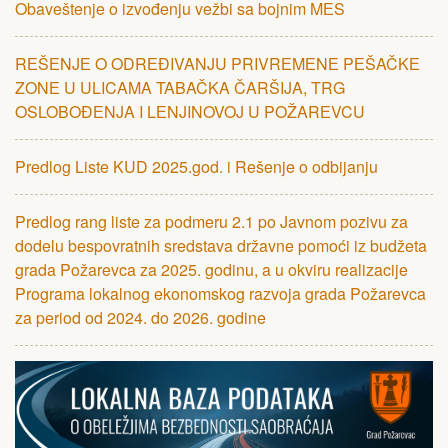
Obaveštenje o izvođenju vežbi sa bojnim MЕS
RЕŠЕNJЕ O ODRЕĐIVANJU PRIVRЕMЕNЕ PЕŠAČKЕ
ZONЕ U ULICAMA TABAČKA ČARŠIJA, TRG
OSLOBOĐЕNJA I LЕNJINOVOJ U POŽARЕVCU
Predlog Liste KUD 2025.god. i Rešenje o odbijanju
Predlog rang liste za podmeru 2.1 po Javnom pozivu za
dodelu bespovratnih sredstava državne pomoći iz budžeta
grada Požarevca za 2025. godinu, a u okviru realizacije
Programa lokalnog ekonomskog razvoja grada Požarevca
za period od 2024. do 2026. godine