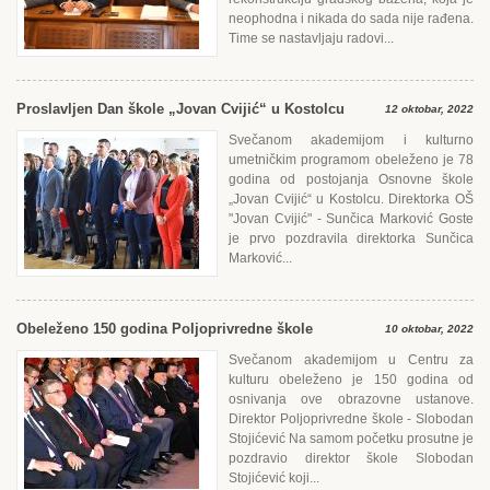
neophodna i nikada do sada nije rađena.
Time se nastavljaju radovi...
Proslavljen Dan škole „Jovan Cvijić“ u Kostolcu
12 oktobar, 2022
Svečanom akademijom i kulturno
umetničkim programom obeleženo je 78
godina od postojanja Osnovne škole
„Jovan Cvijić“ u Kostolcu. Direktorka OŠ
"Jovan Cvijić" - Sunčica Marković Goste
je prvo pozdravila direktorka Sunčica
Marković...
Obeleženo 150 godina Poljoprivredne škole
10 oktobar, 2022
Svečanom akademijom u Centru za
kulturu obeleženo je 150 godina od
osnivanja ove obrazovne ustanove.
Direktor Poljoprivredne škole - Slobodan
Stojićević Na samom početku prosutne je
pozdravio direktor škole Slobodan
Stojićević koji...