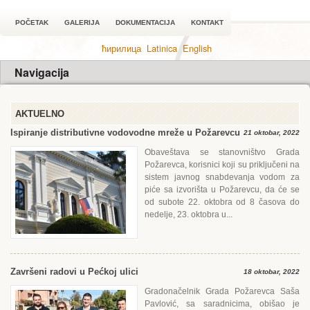
POČETAK
GALERIJA
DOKUMENTACIJA
KONTAKT
ћирилица
Latinica
English
Navigacija
AKTUELNO
Ispiranje distributivne vodovodne mreže u Požarevcu
21 oktobar, 2022
Obaveštava se stanovništvo Grada
Požarevca, korisnici koji su priključeni na
sistem javnog snabdevanja vodom za
piće sa izvorišta u Požarevcu, da će se
od subote 22. oktobra od 8 časova do
nedelje, 23. oktobra u...
Završeni radovi u Pećkoj ulici
18 oktobar, 2022
Gradonačelnik Grada Požarevca Saša
Pavlović, sa saradnicima, obišao je