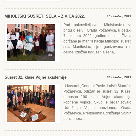
MIHOLJSKI SUSRЕTI SЕLA – ŽIVICA 2022.
10 oktobar, 2022
Pod pokroviteljstvom Ministarstva za
brigu o selu i Grada Požarevca, u petak,
7. oktobra 2022. godine u selu Živica
održana je manifestacija Miholjski susreti
sela. Manifestacija je organizovana u tri
celine: izložba udruženja žena,...
Susret 32. klase Vojne akademije
08 oktobar, 2022
U kasarni „General Pavle Jurišić Šturm“ u
Požarevcu, održan je susret 32. Klase,
odnosno 100. klase Vojne akademije
kopnene vojske. Skup je organizovalo
Udruženje Vojnih penzionera Grada
Požarevca. Predsednik Udruženja vojnih
penzionera...