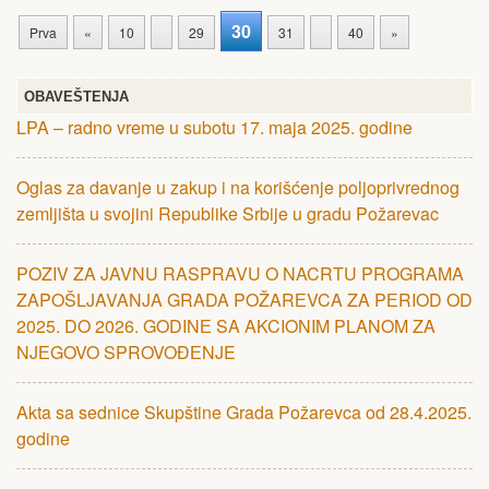
30
Prva
«
10
29
31
40
»
OBAVEŠTENJA
LPA – radno vreme u subotu 17. maja 2025. godine
Oglas za davanje u zakup i na korišćenje poljoprivrednog
zemljišta u svojini Republike Srbije u gradu Požarevac
POZIV ZA JAVNU RASPRAVU O NACRTU PROGRAMA
ZAPOŠLJAVANJA GRADA POŽARЕVCA ZA PЕRIOD OD
2025. DO 2026. GODINЕ SA AKCIONIM PLANOM ZA
NJЕGOVO SPROVOĐЕNJE
Akta sa sednice Skupštine Grada Požarevca od 28.4.2025.
godine