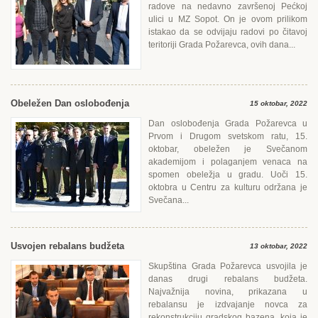
radove na nedavno završenoj Pećkoj
ulici u MZ Sopot. On je ovom prilikom
istakao da se odvijaju radovi po čitavoj
teritoriji Grada Požarevca, ovih dana...
Obeležen Dan oslobođenja
15 oktobar, 2022
Dan oslobođenja Grada Požarevca u
Prvom i Drugom svetskom ratu, 15.
oktobar, obeležen je Svečanom
akademijom i polaganjem venaca na
spomen obeležja u gradu. Uoči 15.
oktobra u Centru za kulturu održana je
Svečana...
Usvojen rebalans budžeta
13 oktobar, 2022
Skupština Grada Požarevca usvojila je
danas drugi rebalans budžeta.
Najvažnija novina, prikazana u
rebalansu je izdvajanje novca za
rekonstrukciju gradskog bazena, koja je