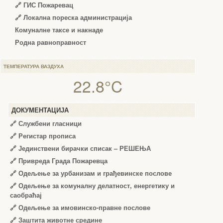
🔗 ГИС Пожаревац
🔗 Локална пореска администрација
Комуналне таксе и накнаде
Родна равноправност
ТЕМПЕРАТУРА ВАЗДУХА
22.8°C
ДОКУМЕНТАЦИЈА
🔗
Службени гласници
🔗
Регистар прописа
🔗
Јединствени бирачки списак – РЕШЕЊА
🔗
Привреда Града Пожаревца
🔗
Одељење за урбанизам и грађевинске послове
🔗
Одељење за комуналну делатност, енергетику и
саобраћај
🔗
Одељење за имовинско-правне послове
🔗
Заштита животне средине