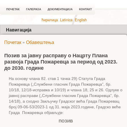
ПОЧЕТАК
ГАЛЕРИЈА
ДОКУМЕНТАЦИЈА
КОНТАКТ
ћирилица
Latinica
English
Навигација
Почетак
»
Обавештења
Позив за јавну расправу о Нацрту Плана
развоја Града Пожаревца за период од 2023.
до 2030. године
На основу члана 82. став 1 тачка 29) Статута Града
Пожаревца („Службени гласник Града Пожаревца“, бр.
10/18, 12/18-исправка и 10/19) и члана 18, 25 и 26. Одлуке о
јавној расправи („Службени гласник Града Пожаревца“, бр.
14/18), а сходно Закључку Градског већа Града Пожаревац
број 09-06-53/2023-1 од 31. маја 2023.године, Градско веће
Града Пожаревца објављује:
ПОЗИВ