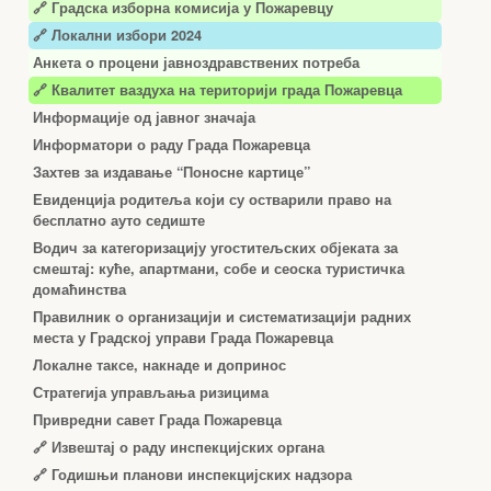
🔗
Градска изборна комисија у Пожаревцу
🔗 Локални избори 2024
Анкета о процени јавноздравствених потреба
🔗 Квалитет ваздуха на територији града Пожаревца
Информације од јавног значаја
Информатори о раду Града Пожаревца
Захтев за издавање “Поносне картице”
Евиденција родитеља који су остварили право на
бесплатно ауто седиште
Водич за категоризацију угоститељских објеката за
смештај: куће, апартмани, собе и сеоска туристичка
домаћинства
Правилник о организацији и систематизацији радних
места у Градској управи Града Пожаревца
Локалне таксе, накнаде и допринос
Стратегија управљања ризицима
Привредни савет Града Пожаревца
🔗
Извештај о раду инспекцијских органа
🔗
Годишњи планови инспекцијских надзора