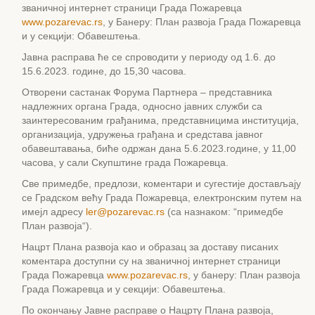
званичној интернет страници Града Пожаревца
www.pozarevac.rs
, у Банеру: План развоја Града Пожаревца
и у секцији: Обавештења.
Јавна расправа ће се спроводити у периоду од 1.6. до
15.6.2023. године, до 15,30 часова.
Отворени састанак Форума Партнера – представника
надлежних органа Града, односно јавних служби са
заинтересованим грађанима, представницима институција,
организација, удружења грађана и средстава јавног
обавештавања, биће одржан дана 5.6.2023.године, у 11,00
часова, у сали Скупштине града Пожаревца.
Све примедбе, предлози, коментари и сугестије достављају
се Градском већу Града Пожаревца, електронским путем на
имејл адресу
ler@pozarevac.rs
(са назнаком: “примедбе
План развоја“).
Нацрт Плана развоја као и образац за доставу писаних
коментара доступни су на званичној интернет страници
Града Пожаревца
www.pozarevac.rs
, у банеру: План развоја
Града Пожаревца и у секцији: Обавештења.
По окончању Јавне расправе о Нацрту Плана развоја,