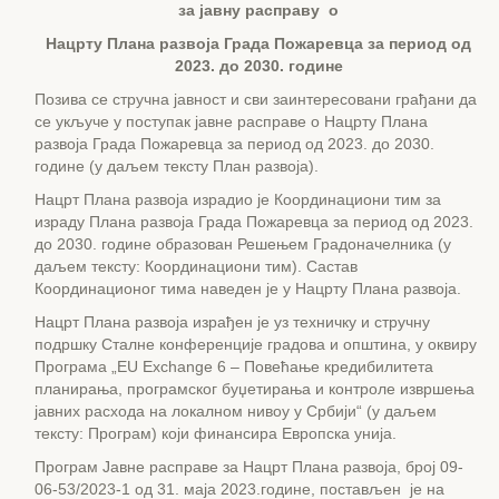
за јавну расправу о
Нацрту Плана развоја Града Пожаревца за период од
2023. до 2030. године
Позива се стручна јавност и сви заинтересовани грађани да
се укључе у поступак јавне расправе о Нацрту Плана
развоја Града Пожаревца за период од 2023. до 2030.
године (у даљем тексту План развоја).
Нацрт Плана развоја израдио је Координациони тим за
израду Плана развоја Града Пожаревца за период од 2023.
до 2030. године образован Решењем Градоначелника (у
даљем тексту: Координациони тим). Састав
Координационог тима наведен је у Нацрту Плана развоја.
Нацрт Плана развоја израђен је уз техничку и стручну
подршку Сталне конференције градова и општина, у оквиру
Програма „EU Exchange 6 – Повећање кредибилитета
планирања, програмског буџетирања и контроле извршења
јавних расхода на локалном нивоу у Србији“ (у даљем
тексту: Програм) који финансира Европска унија.
Програм Јавне расправе за Нацрт Плана развоја, број 09-
06-53/2023-1 од 31. маја 2023.године, постављен је на