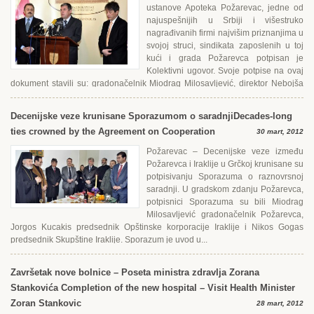
ustanove Apoteka Požarevac, jedne od
najuspešnijih u Srbiji i višestruko
nagrađivanih firmi najvišim priznanjima u
svojoj struci, sindikata zaposlenih u toj
kući i grada Požarevca potpisan je
Kolektivni ugovor. Svoje potpise na ovaj
dokument stavili su: gradonačelnik Miodrag Milosavljević, direktor Nebojša
Jorgovanović...
Decenijske veze krunisane Sporazumom o saradnji
Decades-long
ties crowned by the Agreement on Cooperation
30 mart, 2012
Požarevac – Decenijske veze između
Požarevca i Iraklije u Grčkoj krunisane su
potpisivanju Sporazuma o raznovrsnoj
saradnji. U gradskom zdanju Požarevca,
potpisnici Sporazuma su bili Miodrag
Milosavljević gradonačelnik Požarevca,
Jorgos Kucakis predsednik Opštinske korporacije Iraklije i Nikos Gogas
predsednik Skupštine Iraklije. Sporazum je uvod u...
Završetak nove bolnice – Poseta ministra zdravlja Zorana
Stankovića
Completion of the new hospital – Visit Health Minister
Zoran Stankovic
28 mart, 2012