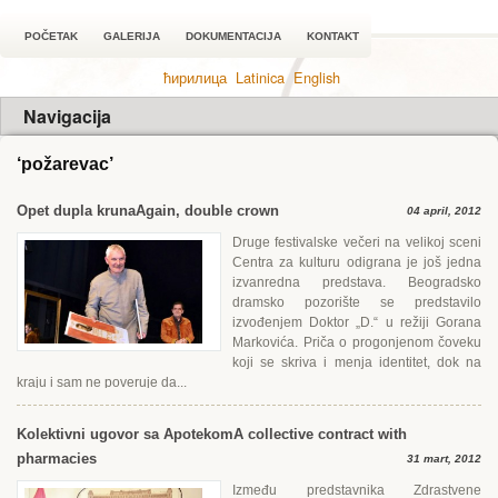
POČETAK
GALERIJA
DOKUMENTACIJA
KONTAKT
ћирилица
Latinica
English
Navigacija
‘požarevac’
Opet dupla kruna
Again, double crown
04 april, 2012
Druge festivalske večeri na velikoj sceni
Centra za kulturu odigrana je još jedna
izvanredna predstava. Beogradsko
dramsko pozorište se predstavilo
izvođenjem Doktor „D.“ u režiji Gorana
Markovića. Priča o progonjenom čoveku
koji se skriva i menja identitet, dok na
kraju i sam ne poveruje da...
Kolektivni ugovor sa Apotekom
A collective contract with
pharmacies
31 mart, 2012
Između predstavnika Zdrastvene