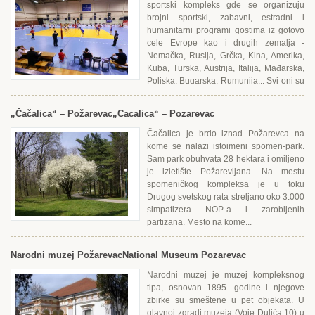
sportski kompleks gde se organizuju
brojni sportski, zabavni, estradni i
humanitarni programi gostima iz gotovo
cele Еvrope kao i drugih zemalja -
Nemačka, Rusija, Grčka, Kina, Amerika,
Kuba, Turska, Austrija, Italija, Mađarska,
Poljska, Bugarska, Rumunija... Svi oni su
se nadmetali...
„Čačalica“ – Požarevac
„Cacalica“ – Pozarevac
Čačalica je brdo iznad Požarevca na
kome se nalazi istoimeni spomen-park.
Sam park obuhvata 28 hektara i omiljeno
je izletište Požarevljana. Na mestu
spomeničkog kompleksa je u toku
Drugog svetskog rata streljano oko 3.000
simpatizera NOP-a i zarobljenih
partizana. Mesto na kome...
Narodni muzej Požarevac
National Museum Pozarevac
Narodni muzej je muzej kompleksnog
tipa, osnovan 1895. godine i njegove
zbirke su smeštene u pet objekata. U
glavnoj zgradi muzeja (Voje Dulića 10) u