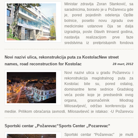
Ministar zdravlja Zoran Stanković, sa
saradnicima, boravio je u Požarevcu gde
je, pored pojedinih odelenja Opšte
bolnice, posetio novu zgradu ove
medicinske ustanove čija se dalja
izgradnja, posle čitavih trinaest godina,
nastavlja realizacijom prve faze
sredstvima iz pretpristupnih fondova
Еvropske unije u iznosu od 1.100.000...
Novi nazivi ulica, rekonstrukcija puta za Kostolac
New street
names, road reconstruction for Kostolac
28 mart, 2012
Novi nazivi ulica u gradu Požarevcu i
rekonstrukcija magistralnog puta za
Kostolac bile su, pored ostalog,
dominantne teme sednice Gradskog
veća posle koje je predsednik ovog
organa, graonačelnik Miodrag
Milosavljević, održao konferenciju za
medije. Prilikom obraćanja javnosti, Milosavljević je istakao: -U Požarevcu
poslednjih 16...
Sportski centar „Požarevac“
Sports Center „Pozarevac“
Sportski centar “Požarevac” je multi