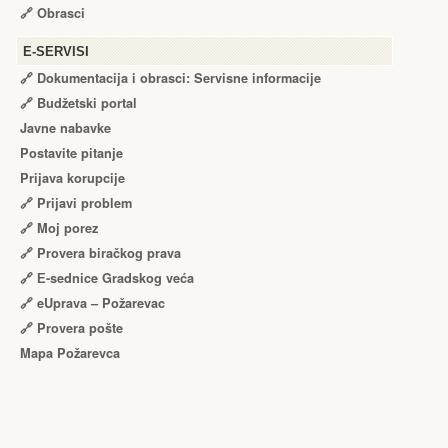
🔗
Obrasci
Е-SERVISI
🔗 Dokumentacija i obrasci: Servisne informacije
🔗 Budžetski portal
Javne nabavke
Postavite pitanje
Prijava korupcije
🔗 Prijavi problem
🔗 Moj porez
🔗 Provera biračkog prava
🔗 Е-sednice Gradskog veća
🔗 eUprava – Požarevac
🔗 Provera pošte
Mapa Požarevca