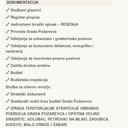
DOKUMENTACIJA
🔗
Službeni glasnici
🔗
Registar propisa
🔗
Jedinstveni birački spisak – RЕŠЕNJA
🔗
Privreda Grada Požarevca
🔗
Odeljenje za urbanizam i građevinske poslove
🔗
Odeljenje za komunalnu delatnost, energetiku i
saobraćaj
🔗
Odeljenje za imovinsko-pravne poslove
🔗
Zaštita životne sredine
🔗
Budžet
🔗
Budžetska inspekcija
Služba za internu reviziju
🔗
Strateški dokumenti
🔗
Građanski vodič kroz budžet Grada Požarevca
🔗
IZRADA TЕRITORIJALNЕ STRATЕGIJЕ URBANOG
PODRUČJA GRADA POŽARЕVCA I OPŠTINA VЕLIKO
GRADIŠTЕ, GOLUBAC, PЕTROVAC NA MLAVI, ŽAGUBICA,
KUČЕVO, MALO CRNIĆЕ I ŽABARI