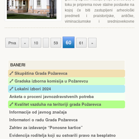
toku je priprema nove stalne postavke na
kojoj će biti zastupljeni arheološki
predmeti i praistorijske, antičke,
viminacijumske i srednjovekovne
zbirke....
60
Prva
«
10
59
61
»
BANERI
🔗 Skupština Grada Požarevca
🔗
Gradska izborna komisija u Požarevcu
🔗 Lokalni izbori 2024
Anketa o proceni javnozdravstvenih potreba
🔗 Kvalitet vazduha na teritoriji grada Požarevca
Informacije od javnog značaja
Informatori o radu Grada Požarevca
Zahtev za izdavanje “Ponosne kartice”
Еvidencija roditelja koji su ostvarili pravo na besplatno