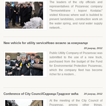
The leaders of the city officials and
representatives of Pozarevac company
"Termoelektrane i kopovi Kostalac"
visited Klicevac where wall is builded to
prevent landslides, construction work on
the water spring, and rural water supply
network...
New vehicle for utility service
Ново возило за комуналце
20 јануар, 2012
Public Utility Company of Pozarevac was
submitted to the use of a new truck,
purchased from the budget of the Fund
for Environmental Protection Pozarevac,
which the company fleet has become
richer for a modern...
Conference of City Council
Седница Градског већа
20 јануар, 2012
At the meeting of the City Council of
Pozarevac, among other things,