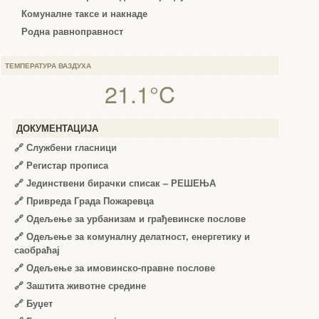
Комуналне таксе и накнаде
Родна равноправност
ТЕМПЕРАТУРА ВАЗДУХА
21.1°C
ДОКУМЕНТАЦИЈА
🔗
Службени гласници
🔗
Регистар прописа
🔗
Јединствени бирачки списак – РЕШЕЊА
🔗
Привреда Града Пожаревца
🔗
Одељење за урбанизам и грађевинске послове
🔗
Одељење за комуналну делатност, енергетику и
саобраћај
🔗
Одељење за имовинско-правне послове
🔗
Заштита животне средине
🔗
Буџет