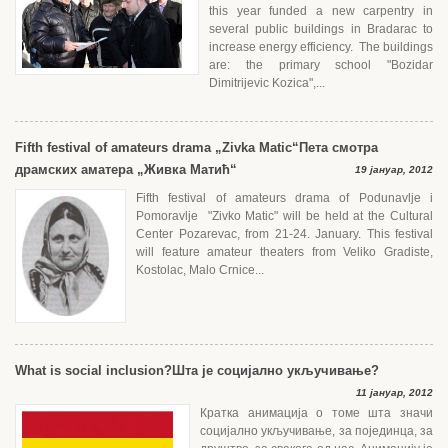
this year funded a new carpentry in
several public buildings in Bradarac to
increase energy efficiency. The buildings
are: the primary school "Bozidar
Dimitrijevic Kozica",...
Fifth festival of amateurs drama „Zivka Matic“
Пета смотра
драмских аматера „Живка Матић“
19 јануар, 2012
Fifth festival of amateurs drama of Podunavlje i
Pomoravlje "Zivko Matic" will be held at the Cultural
Center Pozarevac, from 21-24. January. This festival
will feature amateur theaters from Veliko Gradiste,
Kostolac, Malo Crnice...
What is social inclusion?
Шта је социјално укључивање?
11 јануар, 2012
Кратка анимација о томе шта значи
социјално укључивање, за појединца, за