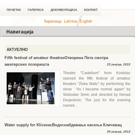
ПОЧЕТАК
ГАЛЕРИЈА
ДОКУМЕНТАЦИЈА
КОНТАКТ
ћирилица
Latinica
English
Навигација
АКТУЕЛНО
Fifth festival of amateur theatres
Отворена Пета смотра
аматерских позоришта
23 јануар, 2012
Theatre "Castellum" from Kostolac
opened the fifth festival of amateur
theaters "Zivka Matic" by performing the
show "As I became normal again" by
Slobodan Simic and directed by Nenad
Despotovic. The jury for the evening
named...
Water supply for Klicevac
Водоснабдевање насеља Кличевац
20 јануар, 2012