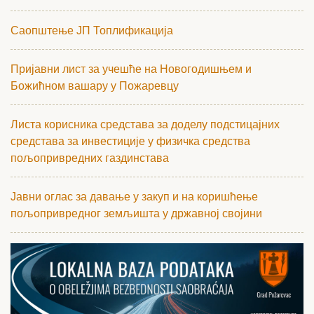
Саопштење ЈП Топлификација
Пријавни лист за учешће на Новогодишњем и
Божићном вашару у Пожаревцу
Листа корисника средстава за доделу подстицајних
средстава за инвестиције у физичка средства
пољопривредних газдинстава
Јавни оглас за давање у закуп и на коришћење
пољопривредног земљишта у државној својини