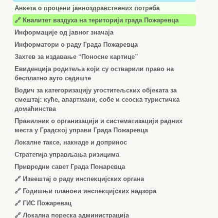
Анкета о процени јавноздравствених потреба
🔗 Квалитет ваздуха на територији града Пожаревца
Информације од јавног значаја
Информатори о раду Града Пожаревца
Захтев за издавање “Поносне картице”
Евиденција родитеља који су остварили право на
бесплатно ауто седиште
Водич за категоризацију угоститељских објеката за
смештај: куће, апартмани, собе и сеоска туристичка
домаћинства
Правилник о организацији и систематизацији радних
места у Градској управи Града Пожаревца
Локалне таксе, накнаде и допринос
Стратегија управљања ризицима
Привредни савет Града Пожаревца
🔗
Извештај о раду инспекцијских органа
🔗
Годишњи планови инспекцијских надзора
🔗 ГИС Пожаревац
🔗 Локална пореска администрација