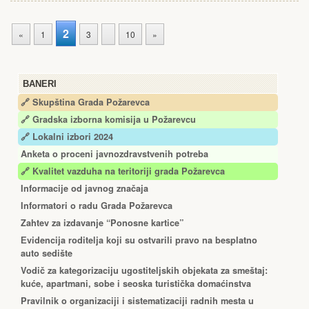
2
«
1
3
10
»
BANERI
🔗 Skupština Grada Požarevca
🔗
Gradska izborna komisija u Požarevcu
🔗 Lokalni izbori 2024
Anketa o proceni javnozdravstvenih potreba
🔗 Kvalitet vazduha na teritoriji grada Požarevca
Informacije od javnog značaja
Informatori o radu Grada Požarevca
Zahtev za izdavanje “Ponosne kartice”
Еvidencija roditelja koji su ostvarili pravo na besplatno
auto sedište
Vodič za kategorizaciju ugostiteljskih objekata za smeštaj:
kuće, apartmani, sobe i seoska turistička domaćinstva
Pravilnik o organizaciji i sistematizaciji radnih mesta u