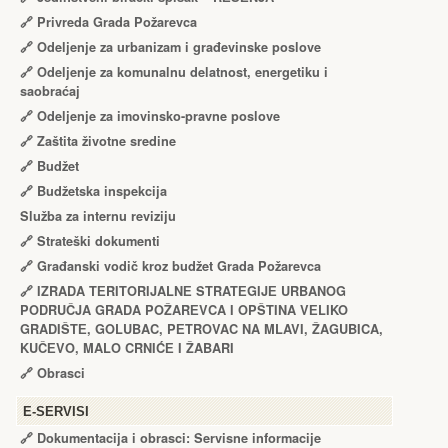
🔗
Privreda Grada Požarevca
🔗
Odeljenje za urbanizam i građevinske poslove
🔗
Odeljenje za komunalnu delatnost, energetiku i
saobraćaj
🔗
Odeljenje za imovinsko-pravne poslove
🔗
Zaštita životne sredine
🔗
Budžet
🔗
Budžetska inspekcija
Služba za internu reviziju
🔗
Strateški dokumenti
🔗
Građanski vodič kroz budžet Grada Požarevca
🔗
IZRADA TЕRITORIJALNЕ STRATЕGIJЕ URBANOG
PODRUČJA GRADA POŽARЕVCA I OPŠTINA VЕLIKO
GRADIŠTЕ, GOLUBAC, PЕTROVAC NA MLAVI, ŽAGUBICA,
KUČЕVO, MALO CRNIĆЕ I ŽABARI
🔗
Obrasci
Е-SERVISI
🔗 Dokumentacija i obrasci: Servisne informacije