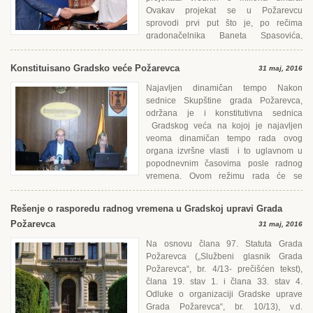
Ovakav projekat se u Požarevcu
sprovodi prvi put što je, po rečima
gradonačelnika Baneta Spasovića,
neprihvatljivo jer su druge lokalne...
Konstituisano Gradsko veće Požarevca
31 maj, 2016
Najavljen dinamičan tempo Nakon
sednice Skupštine grada Požarevca,
održana je i konstitutivna sednica
Gradskog veća na kojoj je najavljen
veoma dinamičan tempo rada ovog
organa izvršne vlasti i to uglavnom u
popodnevnim časovima posle radnog
vremena. Ovom režimu rada će se
pribeći pošto je...
Rešenje o rasporedu radnog vremena u Gradskoj upravi Grada
Požarevca
31 maj, 2016
Na osnovu člana 97. Statuta Grada
Požarevca („Službeni glasnik Grada
Požarevca“, br. 4/13- prečišćen tekst),
člana 19. stav 1. i člana 33. stav 4.
Odluke o organizaciji Gradske uprave
Grada Požarevca“, br. 10/13), v.d.