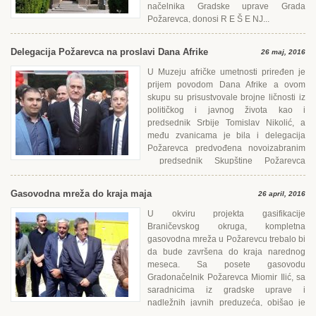
načelnika Gradske uprave Grada
Požarevca, donosi R Е Š Е NJ...
Delegacija Požarevca na proslavi Dana Afrike
26 maj, 2016
U Muzeju afričke umetnosti priređen je
prijem povodom Dana Afrike a ovom
skupu su prisustvovale brojne ličnosti iz
političkog i javnog života kao i
predsednik Srbije Tomislav Nikolić, a
među zvanicama je bila i delegacija
Požarevca predvođena novoizabranim
predsednik Skupštine Požarevca
Bojanom Ilićem, izveštava lokalni...
Gasovodna mreža do kraja maja
26 april, 2016
U okviru projekta gasifikacije
Braničevskog okruga, kompletna
gasovodna mreža u Požarevcu trebalo bi
da bude završena do kraja narednog
meseca. Sa posete gasovodu
Gradonačelnik Požarevca Miomir Ilić, sa
saradnicima iz gradske uprave i
nadležnih javnih preduzeća, obišao je
merno-regulacionu stanicu gasifikacije na...