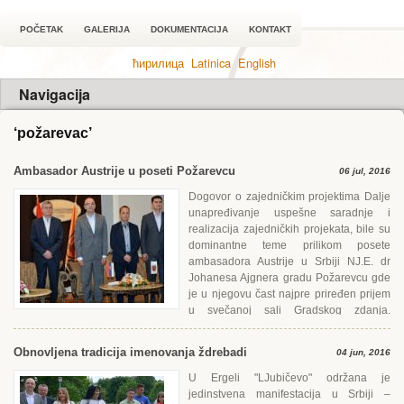
POČETAK
GALERIJA
DOKUMENTACIJA
KONTAKT
ћирилица
Latinica
English
Navigacija
‘požarevac’
Ambasador Austrije u poseti Požarevcu
06 jul, 2016
Dogovor o zajedničkim projektima Dalje
unapređivanje uspešne saradnje i
realizacija zajedničkih projekata, bile su
dominantne teme prilikom posete
ambasadora Austrije u Srbiji NJ.Е. dr
Johanesa Ajgnera gradu Požarevcu gde
je u njegovu čast najpre priređen prijem
u svečanoj sali Gradskog zdanja.
Prijem...
Obnovljena tradicija imenovanja ždrebadi
04 jun, 2016
U Еrgeli "LJubičevo" održana je
jedinstvena manifestacija u Srbiji –