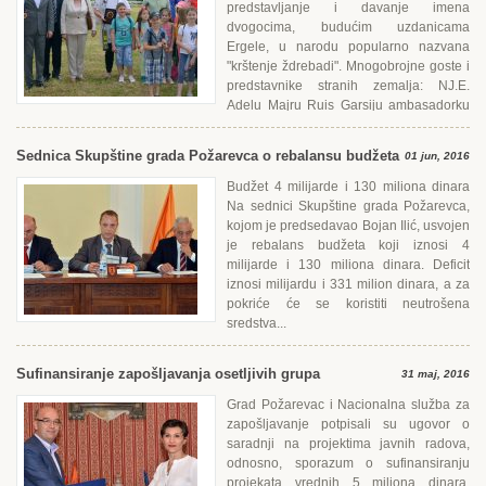
predstavljanje i davanje imena
dvogocima, budućim uzdanicama
Еrgele, u narodu popularno nazvana
"krštenje ždrebadi". Mnogobrojne goste i
predstavnike stranih zemalja: NJ.Е.
Adelu Majru Ruis Garsiju ambasadorku
Kube i NJ.Е. Abdelhamida Šebšuba ambasadora...
Sednica Skupštine grada Požarevca o rebalansu budžeta
01 jun, 2016
Budžet 4 milijarde i 130 miliona dinara
Na sednici Skupštine grada Požarevca,
kojom je predsedavao Bojan Ilić, usvojen
je rebalans budžeta koji iznosi 4
milijarde i 130 miliona dinara. Deficit
iznosi milijardu i 331 milion dinara, a za
pokriće će se koristiti neutrošena
sredstva...
Sufinansiranje zapošljavanja osetljivih grupa
31 maj, 2016
Grad Požarevac i Nacionalna služba za
zapošljavanje potpisali su ugovor o
saradnji na projektima javnih radova,
odnosno, sporazum o sufinansiranju
projekata vrednih 5 miliona dinara.