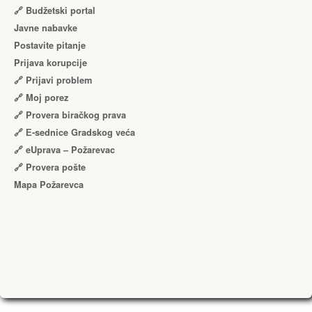
🔗 Budžetski portal
Javne nabavke
Postavite pitanje
Prijava korupcije
🔗 Prijavi problem
🔗 Moj porez
🔗 Provera biračkog prava
🔗 Е-sednice Gradskog veća
🔗 eUprava – Požarevac
🔗 Provera pošte
Mapa Požarevca