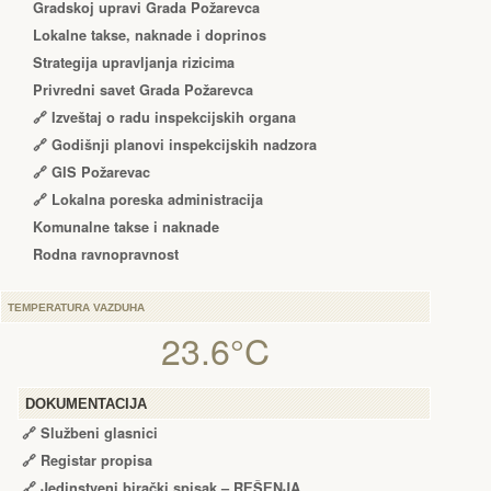
Gradskoj upravi Grada Požarevca
Lokalne takse, naknade i doprinos
Strategija upravljanja rizicima
Privredni savet Grada Požarevca
🔗
Izveštaj o radu inspekcijskih organa
🔗
Godišnji planovi inspekcijskih nadzora
🔗 GIS Požarevac
🔗 Lokalna poreska administracija
Komunalne takse i naknade
Rodna ravnopravnost
TEMPERATURA VAZDUHA
23.6°C
DOKUMENTACIJA
🔗
Službeni glasnici
🔗
Registar propisa
🔗
Jedinstveni birački spisak – RЕŠЕNJA