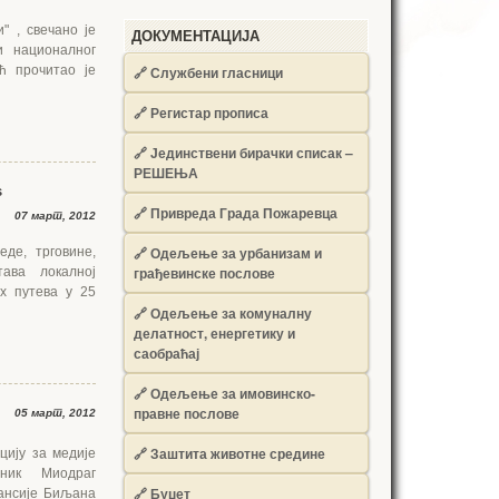
" , свечано је
ДОКУМЕНТАЦИЈА
и националног
ћ прочитао је
🔗
Службени гласници
🔗
Регистар прописа
🔗
Јединствени бирачки списак –
РЕШЕЊА
s
🔗
Привреда Града Пожаревца
07 март, 2012
🔗
Одељење за урбанизам и
де, трговине,
грађевинске послове
ава локалној
х путева у 25
🔗
Одељење за комуналну
делатност, енергетику и
саобраћај
🔗
Одељење за имовинско-
правне послове
05 март, 2012
🔗
Заштита животне средине
цију за медије
лник Миодраг
🔗
Буџет
ансије Биљана