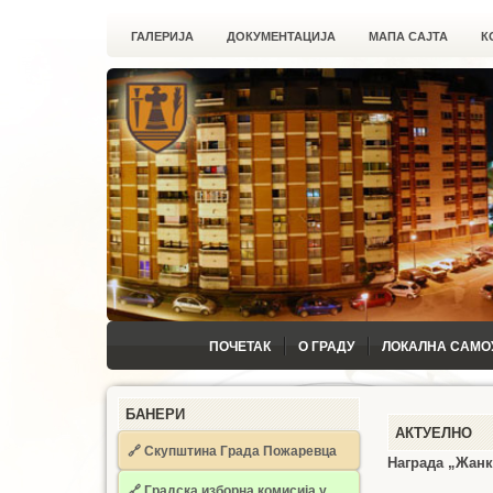
ГАЛЕРИЈА
ДОКУМЕНТАЦИЈА
МАПА САЈТА
К
ПОЧЕТАК
О ГРАДУ
ЛОКАЛНА САМО
БАНЕРИ
АКТУЕЛНО
🔗 Скупштина Града Пожаревца
Награда „Жанк
🔗
Градска изборна комисија у