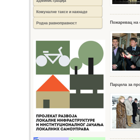
администрација
Комуналне таксе и накнаде
Родна равноправност
Пожаревац на 
Парцела за п