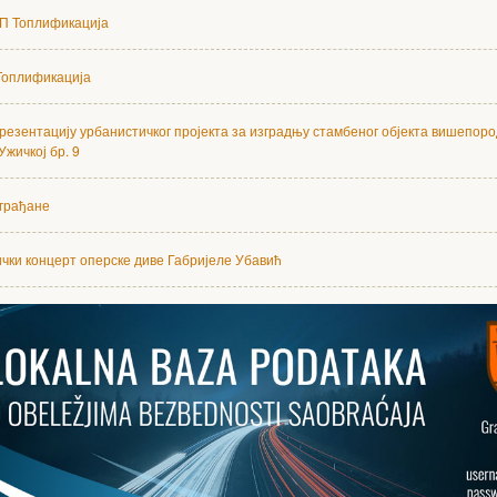
П Топлификација
оплификација
презентацију урбанистичког пројекта за изградњу стамбеног објекта вишепор
Ужичкој бр. 9
грађане
чки концерт оперске диве Габријеле Убавић