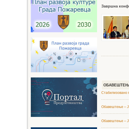
Завршна конфе
ОБАВЕШТЕ
Стабилизовано г
Обавештење – Ј
Обавештење – Ј