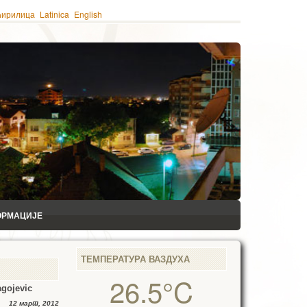
ћирилица
Latinica
English
ОРМАЦИЈЕ
ТЕМПЕРАТУРА ВАЗДУХА
26.5°C
agojevic
12 март, 2012