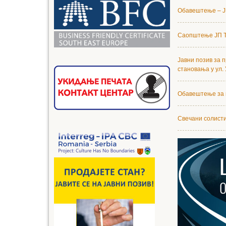
Обавештење – Ј
Саопштење ЈП Т
Јавни позив за 
становања у ул. 
Обавештење за 
Свечани солисти