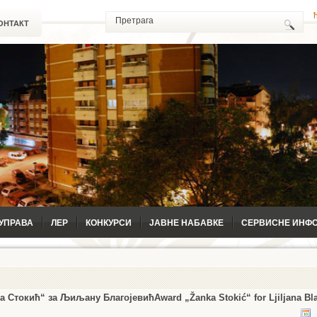
ОНТАКТ
УПРАВА
ЛЕР
КОНКУРСИ
ЈАВНЕ НАБАВКЕ
СЕРВИСНЕ ИНФ
а Стокић“ за Љиљану Благојевић
Award „Žanka Stokić“ for Ljiljana Bl