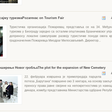
сајму туризма
Pozarevac on Tourism Fair
2
Туристичка организација Пожаревац представља се на 34. Међун
туризма у Београду заједно са осталим општинама Браничевског упра
доприносу локалне самоуправе развоју туристичке понуде овога кр
градоначелник Пожаревца Миодраг Милосављевић. Директор...
роширење Новог гробља
The plot for the expansion of New Cemetery
2
22. фебруара извршена је примопредаја парцела
потеза „Барутана“ површине око 3 хектара, на основу закљу
преносу права јавне својине на непокретностима уз накна
динара, између представника Министарства одбране Републи