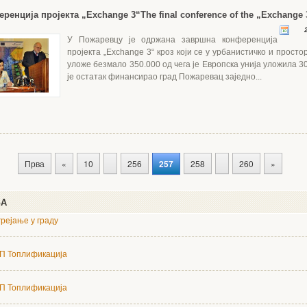
ренција пројекта „Exchange 3“
The final conference of the „Exchange 
2
У Пожаревцу је одржана завршна конференција
пројекта „Exchange 3“ кроз који се у урбанистичко и прос
уложе безмало 350.000 од чега је Европска унија уложила 3
је остатак финансирао град Пожаревац заједно...
Прва
«
10
256
257
258
260
»
ЊА
рејање у граду
П Топлификација
П Топлификација