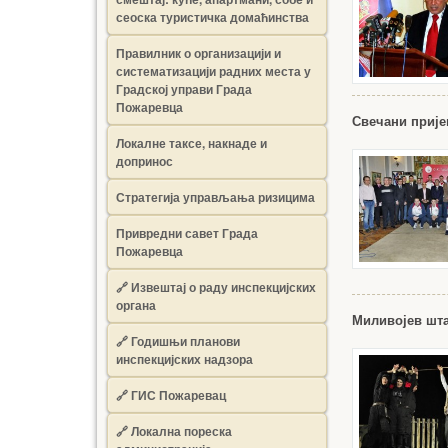
сеоска туристичка домаћинства
Правилник о организацији и
систематизацији радних места у
Градској управи Града
Пожаревца
Свечани прије
Локалне таксе, накнаде и
допринос
Стратегија управљања ризицима
Привредни савет Града
Пожаревца
🔗
Извештај о раду инспекцијских
органа
Миливојев шт
🔗
Годишњи планови
инспекцијских надзора
🔗 ГИС Пожаревац
🔗 Локална пореска