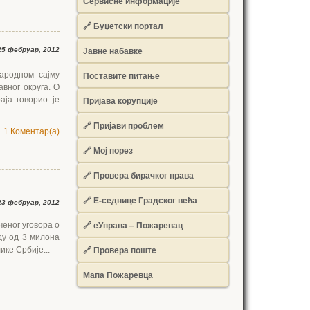
Сервисне информације
🔗 Буџетски портал
Јавне набавке
5 фебруар, 2012
Поставите питање
ародном сајму
вног округа. О
Пријава корупције
аја говорио је
🔗 Пријави проблем
1 Коментар(а)
🔗 Мој порез
🔗 Провера бирачког права
🔗 Е-седнице Градског већа
3 фебруар, 2012
🔗 еУправа – Пожаревац
ченог уговора о
ду од 3 милона
🔗 Провера поште
ке Србије...
Мапа Пожаревца