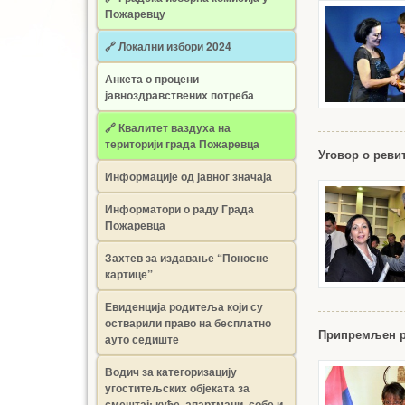
Пожаревцу
🔗 Локални избори 2024
Анкета о процени
јавноздравствених потреба
🔗 Квалитет ваздуха на
територији града Пожаревца
Уговор о реви
Информације од јавног значаја
Информатори о раду Града
Пожаревца
Захтев за издавање “Поносне
картице”
Евиденција родитеља који су
остварили право на бесплатно
Припремљен р
ауто седиште
Водич за категоризацију
угоститељских објеката за
смештај: куће, апартмани, собе и