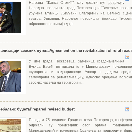
Награда "Жанка Стокић", коју десети пут додељују
Народно позориште, град Пожаревац и "Вечерње новости
уручена глумици Љиљани Благојевић на Великој сцен
театра. Управник Народног позоришта Божидар Ђурови
образложење жирија да је...
тализацији сеоских путева
Agreement on the revitalization of rural road
У име града Пожаревца, заменица градоначелника
Вукица Васић потписала је у Министарству пољопривре
шумарства и водопривреде Уговор о додели средст
самоуправи за ревитализацију, односно уређење пољски
сеоских насеља на територији...
ебаланс буџета
Prepared revised budget
Поводом 75. седнице Градског већа Пожаревца, конферен
одржали су председник овог органа, градоначе
Милосављевић и начелница Оделења за привреду и фин