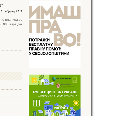
3“
2 фебруар, 2012
торно планирање
00.000 евра док