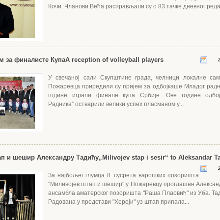
Кочи. Чланови Већа расправљали су о 83 тачке дневног реда.
м за финалисте Купа
A reception of volleyball players
2
У свечаној сали Скупштине града, челници локалне сам
Пожаревца приредили су пријем за одбојкаше Младог радни
године играли финале купа Србије. Ове године одбо
Радника” остварили велики успех пласманом у...
ап и шешир Александру Тадићу
„Milivojev stap i sesir“ to Aleksandar T
2
За најбољег глумца 8. сусрета варошких позоришта
"Миливојев штап и шешир" у Пожаревцу проглашен Алексан
ансамбла аматерског позоришта "Раша Плаовић" из Уба. Тад
Радована у представи "Хероји" уз штап припала...