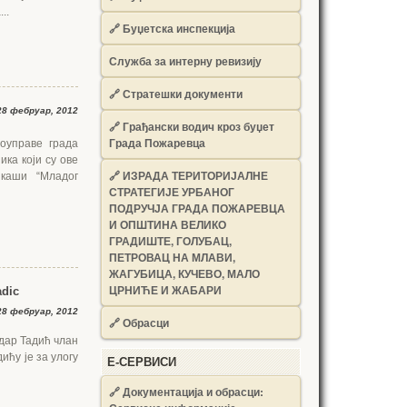
..
🔗
Буџетска инспекција
Служба за интерну ревизију
🔗
Стратешки документи
8 фебруар, 2012
🔗
Грађански водич кроз буџет
Града Пожаревца
оуправе града
ка који су ове
🔗
ИЗРАДА ТЕРИТОРИЈАЛНЕ
јкаши “Младог
СТРАТЕГИЈЕ УРБАНОГ
ПОДРУЧЈА ГРАДА ПОЖАРЕВЦА
И ОПШТИНА ВЕЛИКО
ГРАДИШТЕ, ГОЛУБАЦ,
ПЕТРОВАЦ НА МЛАВИ,
ЖАГУБИЦА, КУЧЕВО, МАЛО
ЦРНИЋЕ И ЖАБАРИ
adic
8 фебруар, 2012
🔗
Обрасци
дар Тадић члан
ићу је за улогу
Е-СЕРВИСИ
🔗 Документација и обрасци: